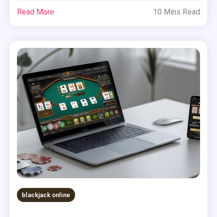
Read More
10 Mins Read
blackjack online