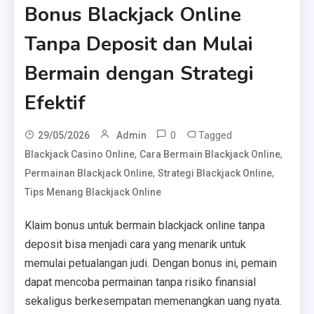
Bonus Blackjack Online
Tanpa Deposit dan Mulai
Bermain dengan Strategi
Efektif
0
Tagged
29/05/2026
Admin
,
,
Blackjack Casino Online
Cara Bermain Blackjack Online
,
,
Permainan Blackjack Online
Strategi Blackjack Online
Tips Menang Blackjack Online
Klaim bonus untuk bermain blackjack online tanpa
deposit bisa menjadi cara yang menarik untuk
memulai petualangan judi. Dengan bonus ini, pemain
dapat mencoba permainan tanpa risiko finansial
sekaligus berkesempatan memenangkan uang nyata.