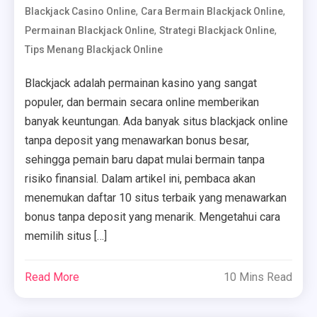
,
,
Blackjack Casino Online
Cara Bermain Blackjack Online
,
,
Permainan Blackjack Online
Strategi Blackjack Online
Tips Menang Blackjack Online
Blackjack adalah permainan kasino yang sangat
populer, dan bermain secara online memberikan
banyak keuntungan. Ada banyak situs blackjack online
tanpa deposit yang menawarkan bonus besar,
sehingga pemain baru dapat mulai bermain tanpa
risiko finansial. Dalam artikel ini, pembaca akan
menemukan daftar 10 situs terbaik yang menawarkan
bonus tanpa deposit yang menarik. Mengetahui cara
memilih situs […]
Read More
10 Mins Read