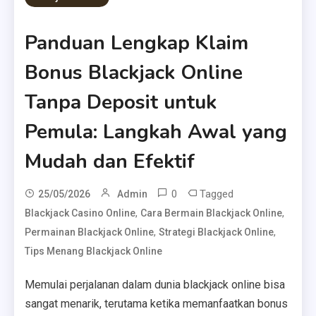
Panduan Lengkap Klaim
Bonus Blackjack Online
Tanpa Deposit untuk
Pemula: Langkah Awal yang
Mudah dan Efektif
0
Tagged
25/05/2026
Admin
,
,
Blackjack Casino Online
Cara Bermain Blackjack Online
,
,
Permainan Blackjack Online
Strategi Blackjack Online
Tips Menang Blackjack Online
Memulai perjalanan dalam dunia blackjack online bisa
sangat menarik, terutama ketika memanfaatkan bonus