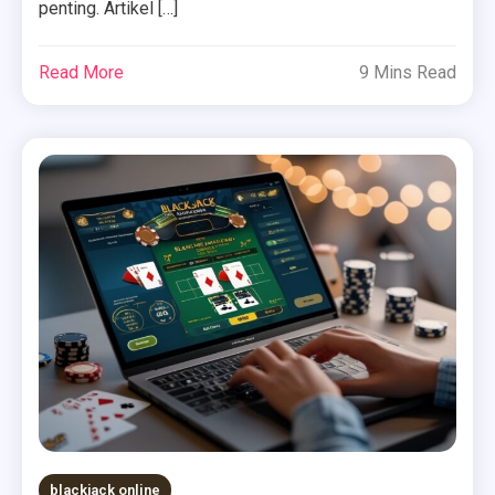
penting. Artikel […]
Read More
9 Mins Read
blackjack online