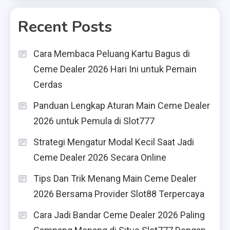
Recent Posts
Cara Membaca Peluang Kartu Bagus di
Ceme Dealer 2026 Hari Ini untuk Pemain
Cerdas
Panduan Lengkap Aturan Main Ceme Dealer
2026 untuk Pemula di Slot777
Strategi Mengatur Modal Kecil Saat Jadi
Ceme Dealer 2026 Secara Online
Tips Dan Trik Menang Main Ceme Dealer
2026 Bersama Provider Slot88 Terpercaya
Cara Jadi Bandar Ceme Dealer 2026 Paling