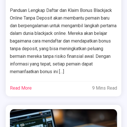
Panduan Lengkap Daftar dan Klaim Bonus Blackjack
Online Tanpa Deposit akan membantu pemain baru
dan berpengalaman untuk mengambil langkah pertama
dalam dunia blackjack online. Mereka akan belajar
bagaimana cara mendaftar dan mendapatkan bonus
tanpa deposit, yang bisa meningkatkan peluang
bermain mereka tanpa risiko finansial awal. Dengan
informasi yang tepat, setiap pemain dapat
memanfaatkan bonus ini […]
Read More
9 Mins Read