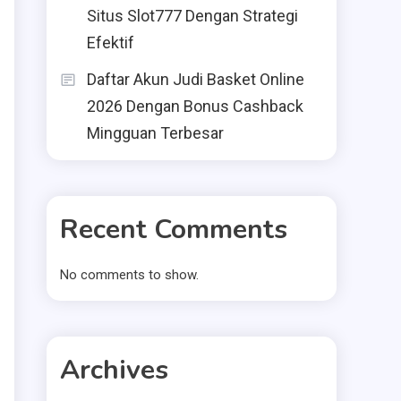
Situs Slot777 Dengan Strategi
Efektif
Daftar Akun Judi Basket Online
2026 Dengan Bonus Cashback
Mingguan Terbesar
Recent Comments
No comments to show.
Archives
n