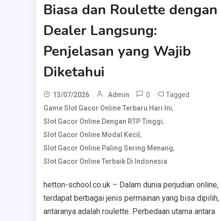
Biasa dan Roulette dengan
Dealer Langsung:
Penjelasan yang Wajib
Diketahui
0
Tagged
13/07/2026
Admin
,
Game Slot Gacor Online Terbaru Hari Ini
,
Slot Gacor Online Dengan RTP Tinggi
,
Slot Gacor Online Modal Kecil
,
Slot Gacor Online Paling Sering Menang
Slot Gacor Online Terbaik Di Indonesia
hetton-school.co.uk – Dalam dunia perjudian online,
terdapat berbagai jenis permainan yang bisa dipilih, 
antaranya adalah roulette. Perbedaan utama antara