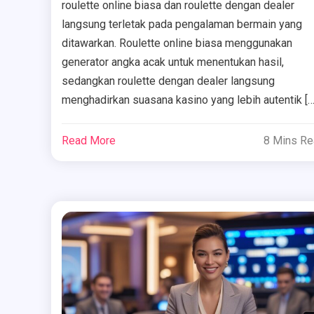
roulette online biasa dan roulette dengan dealer
langsung terletak pada pengalaman bermain yang
ditawarkan. Roulette online biasa menggunakan
generator angka acak untuk menentukan hasil,
sedangkan roulette dengan dealer langsung
menghadirkan suasana kasino yang lebih autentik […
Read More
8 Mins R