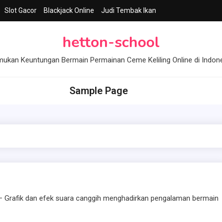
Slot Gacor
Blackjack Online
Judi Tembak Ikan
hetton-school
ukan Keuntungan Bermain Permainan Ceme Keliling Online di Indon
Sample Page
 – Grafik dan efek suara canggih menghadirkan pengalaman bermain