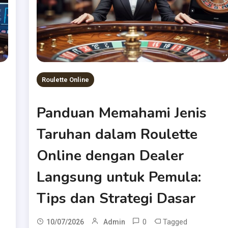
Roulette Online
Panduan Memahami Jenis
Taruhan dalam Roulette
Online dengan Dealer
Langsung untuk Pemula:
Tips dan Strategi Dasar
0
Tagged
10/07/2026
Admin