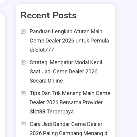
Recent Posts
Panduan Lengkap Aturan Main
Ceme Dealer 2026 untuk Pemula
di Slot777
Strategi Mengatur Modal Kecil
Saat Jadi Ceme Dealer 2026
Secara Online
Tips Dan Trik Menang Main Ceme
Dealer 2026 Bersama Provider
Slot88 Terpercaya
Cara Jadi Bandar Ceme Dealer
2026 Paling Gampang Menang di