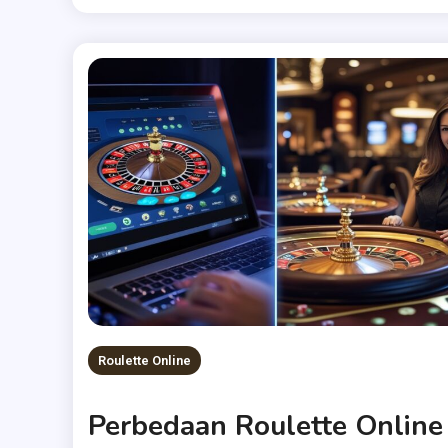
Roulette Online
Perbedaan Roulette Online