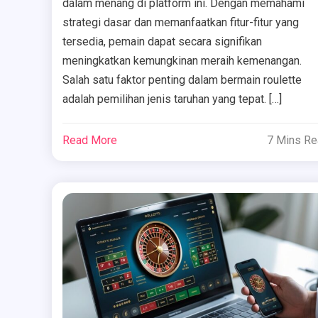
dalam menang di platform ini. Dengan memahami
strategi dasar dan memanfaatkan fitur-fitur yang
tersedia, pemain dapat secara signifikan
meningkatkan kemungkinan meraih kemenangan.
Salah satu faktor penting dalam bermain roulette
adalah pemilihan jenis taruhan yang tepat. […]
Read More
7 Mins R