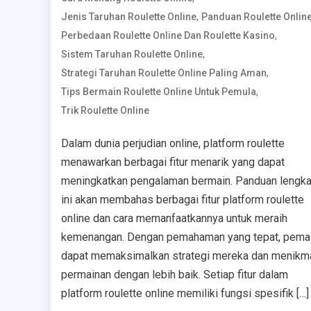
,
Jenis Taruhan Roulette Online
Panduan Roulette Onlin
,
Perbedaan Roulette Online Dan Roulette Kasino
,
Sistem Taruhan Roulette Online
,
Strategi Taruhan Roulette Online Paling Aman
,
Tips Bermain Roulette Online Untuk Pemula
Trik Roulette Online
Dalam dunia perjudian online, platform roulette
menawarkan berbagai fitur menarik yang dapat
meningkatkan pengalaman bermain. Panduan lengk
ini akan membahas berbagai fitur platform roulette
online dan cara memanfaatkannya untuk meraih
kemenangan. Dengan pemahaman yang tepat, pema
dapat memaksimalkan strategi mereka dan menikma
permainan dengan lebih baik. Setiap fitur dalam
platform roulette online memiliki fungsi spesifik […]