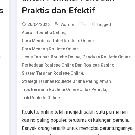
s
Praktis dan Efektif
0
Tagged
26/04/2026
Admin
,
Aturan Roulette Online
,
Cara Membaca Tabel Roulette Online
,
Cara Menang Roulette Online
,
,
,
e
Jenis Taruhan Roulette Online
Panduan Roulette Online
,
Perbedaan Roulette Online Dan Roulette Kasino
,
Sistem Taruhan Roulette Online
,
Strategi Taruhan Roulette Online Paling Aman
,
Tips Bermain Roulette Online Untuk Pemula
Trik Roulette Online
Roulette online telah menjadi salah satu permainan
kasino paling populer, terutama di kalangan pemula.
Banyak orang tertarik untuk mencoba peruntungannya