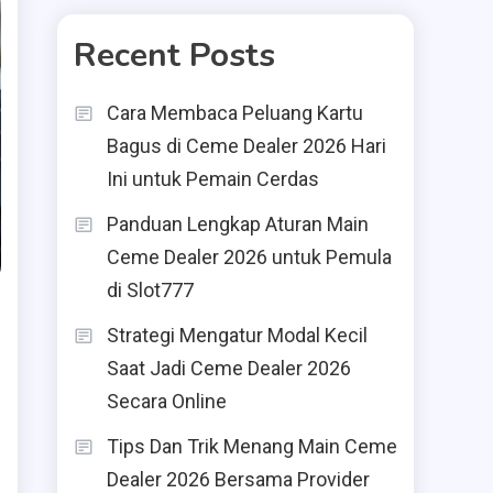
Recent Posts
Cara Membaca Peluang Kartu
Bagus di Ceme Dealer 2026 Hari
Ini untuk Pemain Cerdas
Panduan Lengkap Aturan Main
Ceme Dealer 2026 untuk Pemula
di Slot777
Strategi Mengatur Modal Kecil
Saat Jadi Ceme Dealer 2026
Secara Online
Tips Dan Trik Menang Main Ceme
Dealer 2026 Bersama Provider