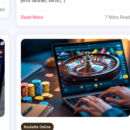
jenis taruhan, serta […]
ead
Read More
7 Mins Rea
Roulette Online