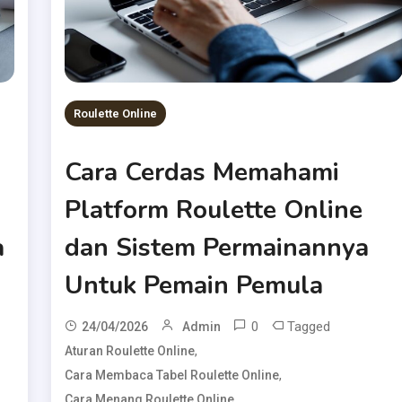
Roulette Online
Cara Cerdas Memahami
Platform Roulette Online
a
dan Sistem Permainannya
Untuk Pemain Pemula
0
Tagged
24/04/2026
Admin
,
Aturan Roulette Online
,
Cara Membaca Tabel Roulette Online
,
Cara Menang Roulette Online