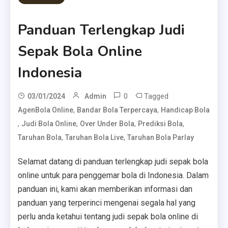
Panduan Terlengkap Judi
Sepak Bola Online
Indonesia
0
Tagged
03/01/2024
Admin
,
,
AgenBola Online
Bandar Bola Terpercaya
Handicap Bola
,
,
,
,
Judi Bola Online
Over Under Bola
Prediksi Bola
,
,
Taruhan Bola
Taruhan Bola Live
Taruhan Bola Parlay
Selamat datang di panduan terlengkap judi sepak bola
online untuk para penggemar bola di Indonesia. Dalam
panduan ini, kami akan memberikan informasi dan
panduan yang terperinci mengenai segala hal yang
perlu anda ketahui tentang judi sepak bola online di