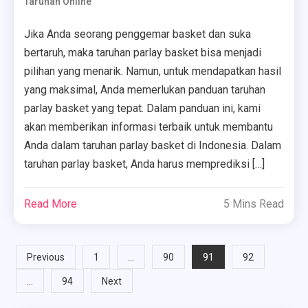
Taruhan Online
Jika Anda seorang penggemar basket dan suka
bertaruh, maka taruhan parlay basket bisa menjadi
pilihan yang menarik. Namun, untuk mendapatkan hasil
yang maksimal, Anda memerlukan panduan taruhan
parlay basket yang tepat. Dalam panduan ini, kami
akan memberikan informasi terbaik untuk membantu
Anda dalam taruhan parlay basket di Indonesia. Dalam
taruhan parlay basket, Anda harus memprediksi […]
Read More
5 Mins Read
Posts
…
91
Previous
1
90
92
…
94
Next
pagination