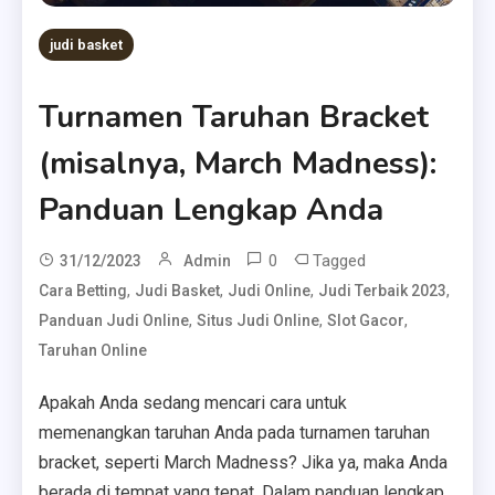
judi basket
Turnamen Taruhan Bracket
(misalnya, March Madness):
Panduan Lengkap Anda
0
Tagged
31/12/2023
Admin
,
,
,
,
Cara Betting
Judi Basket
Judi Online
Judi Terbaik 2023
,
,
,
Panduan Judi Online
Situs Judi Online
Slot Gacor
Taruhan Online
Apakah Anda sedang mencari cara untuk
memenangkan taruhan Anda pada turnamen taruhan
bracket, seperti March Madness? Jika ya, maka Anda
berada di tempat yang tepat. Dalam panduan lengkap