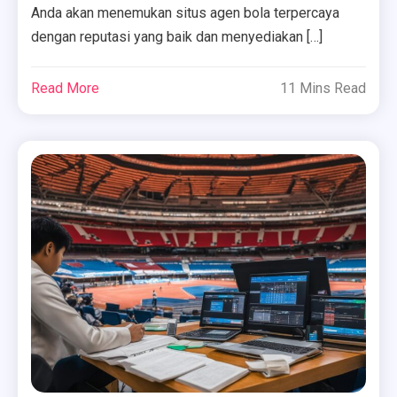
Anda akan menemukan situs agen bola terpercaya
dengan reputasi yang baik dan menyediakan […]
Read More
11 Mins Read