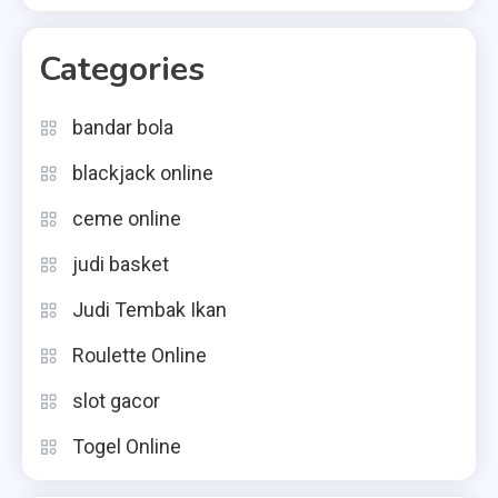
Categories
bandar bola
blackjack online
ceme online
judi basket
Judi Tembak Ikan
Roulette Online
slot gacor
Togel Online