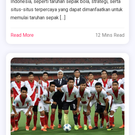
Indonesia, seperti taruhan sepak bola, strategi, serta
situs-situs terpercaya yang dapat dimanfaatkan untuk
memulai taruhan sepak […]
Read More
12 Mins Read