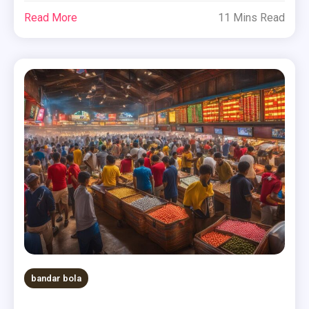
Read More
11 Mins Read
bandar bola