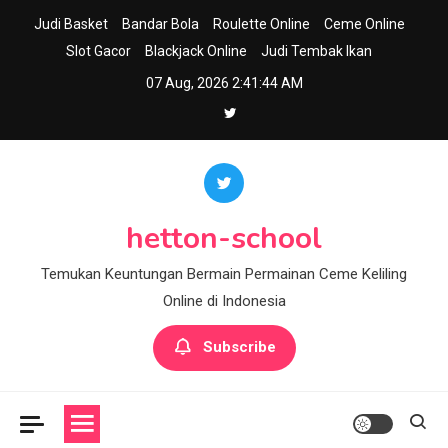
Skip
Judi Basket
Bandar Bola
Roulette Online
Ceme Online
to
Slot Gacor
Blackjack Online
Judi Tembak Ikan
content
07 Aug, 2026
2:41:46 AM
hetton-school
Temukan Keuntungan Bermain Permainan Ceme Keliling
Online di Indonesia
Subscribe