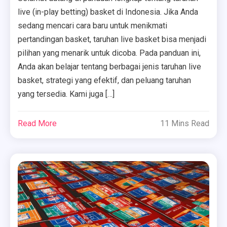
live (in-play betting) basket di Indonesia. Jika Anda
sedang mencari cara baru untuk menikmati
pertandingan basket, taruhan live basket bisa menjadi
pilihan yang menarik untuk dicoba. Pada panduan ini,
Anda akan belajar tentang berbagai jenis taruhan live
basket, strategi yang efektif, dan peluang taruhan
yang tersedia. Kami juga […]
Read More
11 Mins Read