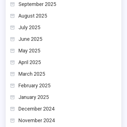
September 2025
August 2025
July 2025
June 2025
May 2025
April 2025
March 2025
February 2025
January 2025
December 2024
November 2024