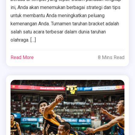
ini, Anda akan menemukan berbagai strategi dan tips
untuk membantu Anda meningkatkan peluang
kemenangan Anda. Turnamen taruhan bracket adalah
salah satu acara terbesar dalam dunia taruhan
olahraga. […]
Read More
8 Mins Read