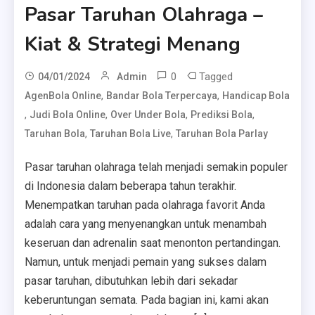
Pasar Taruhan Olahraga –
Kiat & Strategi Menang
0
Tagged
04/01/2024
Admin
,
,
AgenBola Online
Bandar Bola Terpercaya
Handicap Bola
,
,
,
,
Judi Bola Online
Over Under Bola
Prediksi Bola
,
,
Taruhan Bola
Taruhan Bola Live
Taruhan Bola Parlay
Pasar taruhan olahraga telah menjadi semakin populer
di Indonesia dalam beberapa tahun terakhir.
Menempatkan taruhan pada olahraga favorit Anda
adalah cara yang menyenangkan untuk menambah
keseruan dan adrenalin saat menonton pertandingan.
Namun, untuk menjadi pemain yang sukses dalam
pasar taruhan, dibutuhkan lebih dari sekadar
keberuntungan semata. Pada bagian ini, kami akan