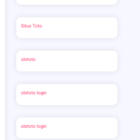
Situs Toto
olxtoto
olxtoto login
olxtoto login