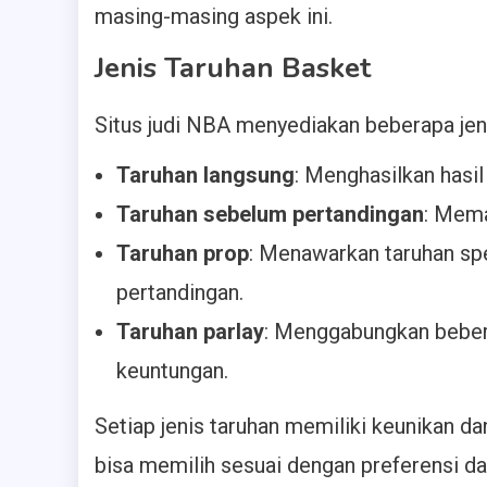
masing-masing aspek ini.
Jenis Taruhan Basket
Situs judi NBA menyediakan beberapa jeni
Taruhan langsung
: Menghasilkan hasi
Taruhan sebelum pertandingan
: Mema
Taruhan prop
: Menawarkan taruhan spe
pertandingan.
Taruhan parlay
: Menggabungkan beber
keuntungan.
Setiap jenis taruhan memiliki keunikan
bisa memilih sesuai dengan preferensi da