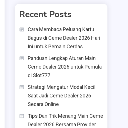
Recent Posts
Cara Membaca Peluang Kartu
Bagus di Ceme Dealer 2026 Hari
Ini untuk Pemain Cerdas
Panduan Lengkap Aturan Main
Ceme Dealer 2026 untuk Pemula
di Slot777
Strategi Mengatur Modal Kecil
Saat Jadi Ceme Dealer 2026
Secara Online
Tips Dan Trik Menang Main Ceme
Dealer 2026 Bersama Provider