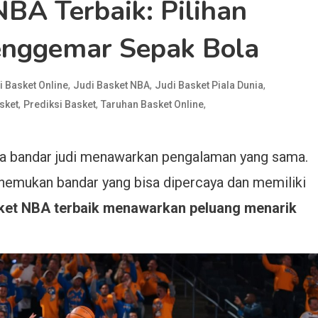
NBA Terbaik: Pilihan
enggemar Sepak Bola
,
,
,
 Basket Online
Judi Basket NBA
Judi Basket Piala Dunia
,
,
,
sket
Prediksi Basket
Taruhan Basket Online
ua bandar judi menawarkan pengalaman yang sama.
emukan bandar yang bisa dipercaya dan memiliki
sket NBA terbaik menawarkan peluang menarik