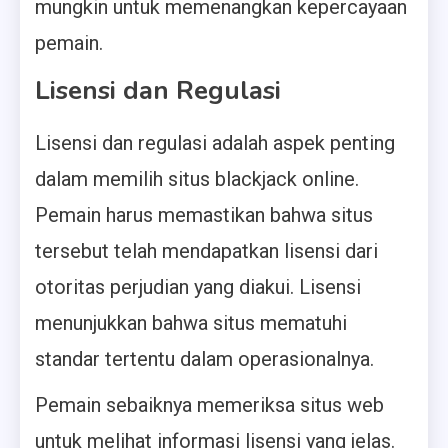
mungkin untuk memenangkan kepercayaan
pemain.
Lisensi dan Regulasi
Lisensi dan regulasi adalah aspek penting
dalam memilih situs blackjack online.
Pemain harus memastikan bahwa situs
tersebut telah mendapatkan lisensi dari
otoritas perjudian yang diakui. Lisensi
menunjukkan bahwa situs mematuhi
standar tertentu dalam operasionalnya.
Pemain sebaiknya memeriksa situs web
untuk melihat informasi lisensi yang jelas.