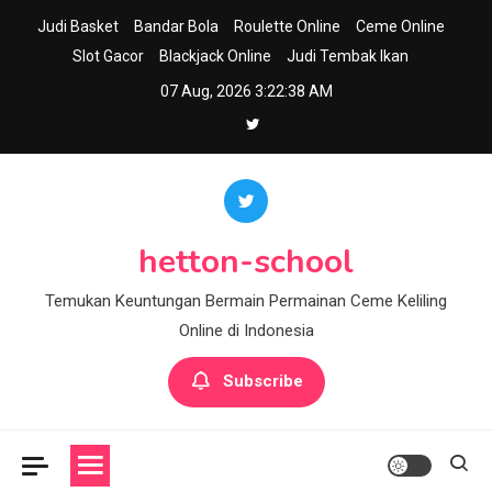
Skip
Judi Basket
Bandar Bola
Roulette Online
Ceme Online
to
Slot Gacor
Blackjack Online
Judi Tembak Ikan
content
07 Aug, 2026
3:22:39 AM
hetton-school
Temukan Keuntungan Bermain Permainan Ceme Keliling
Online di Indonesia
Subscribe