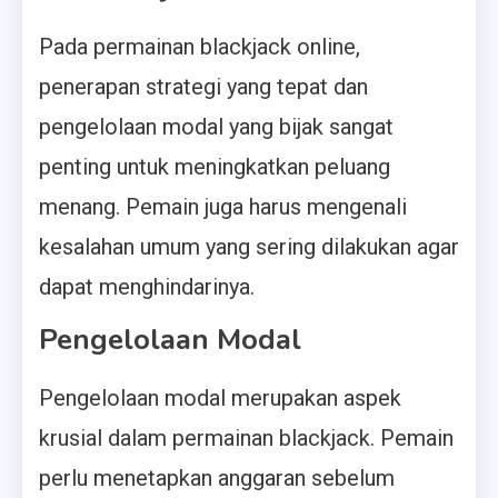
Pada permainan blackjack online,
penerapan strategi yang tepat dan
pengelolaan modal yang bijak sangat
penting untuk meningkatkan peluang
menang. Pemain juga harus mengenali
kesalahan umum yang sering dilakukan agar
dapat menghindarinya.
Pengelolaan Modal
Pengelolaan modal merupakan aspek
krusial dalam permainan blackjack. Pemain
perlu menetapkan anggaran sebelum