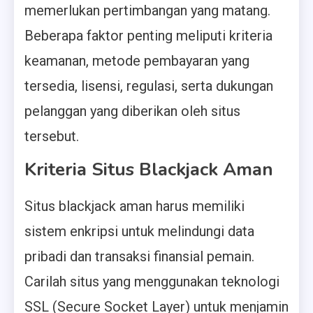
memerlukan pertimbangan yang matang.
Beberapa faktor penting meliputi kriteria
keamanan, metode pembayaran yang
tersedia, lisensi, regulasi, serta dukungan
pelanggan yang diberikan oleh situs
tersebut.
Kriteria Situs Blackjack Aman
Situs blackjack aman harus memiliki
sistem enkripsi untuk melindungi data
pribadi dan transaksi finansial pemain.
Carilah situs yang menggunakan teknologi
SSL (Secure Socket Layer) untuk menjamin