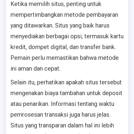
Ketika memilih situs, penting untuk
mempertimbangkan metode pembayaran
yang ditawarkan. Situs yang baik harus
menyediakan berbagai opsi, termasuk kartu
kredit, dompet digital, dan transfer bank.
Pemain perlu memastikan bahwa metode
ini aman dan cepat.
Selain itu, perhatikan apakah situs tersebut
mengenakan biaya tambahan untuk deposit
atau penarikan. Informasi tentang waktu
pemrosesan transaksi juga harus jelas.
Situs yang transparan dalam hal ini lebih