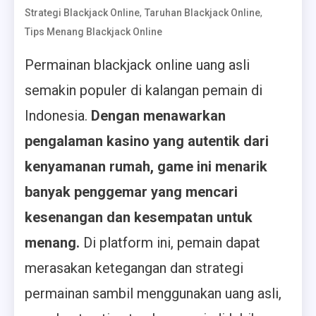
,
,
Strategi Blackjack Online
Taruhan Blackjack Online
Tips Menang Blackjack Online
Permainan blackjack online uang asli
semakin populer di kalangan pemain di
Indonesia.
Dengan menawarkan
pengalaman kasino yang autentik dari
kenyamanan rumah, game ini menarik
banyak penggemar yang mencari
kesenangan dan kesempatan untuk
menang.
Di platform ini, pemain dapat
merasakan ketegangan dan strategi
permainan sambil menggunakan uang asli,