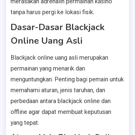
merasakan adrenalin permainan kasino
tanpa harus pergi ke lokasi fisik.
Dasar-Dasar Blackjack
Online Uang Asli
Blackjack online uang asli merupakan
permainan yang menarik dan
menguntungkan. Penting bagi pemain untuk
memahami aturan, jenis taruhan, dan
perbedaan antara blackjack online dan
offline agar dapat membuat keputusan
yang tepat.