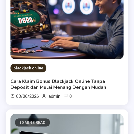
blackjack online
Cara Klaim Bonus Blackjack Online Tanpa
Deposit dan Mulai Menang Dengan Mudah
0
03/06/2026
admin
10 MINS READ