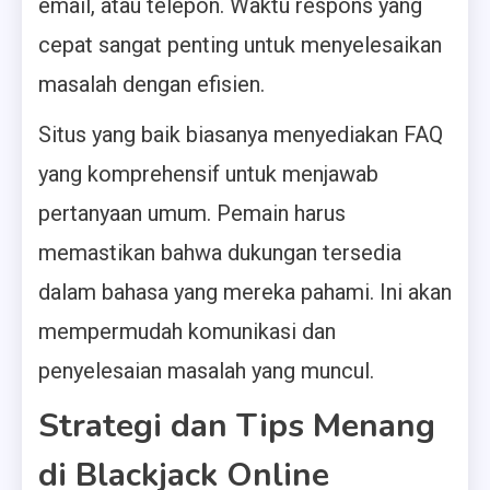
email, atau telepon. Waktu respons yang
cepat sangat penting untuk menyelesaikan
masalah dengan efisien.
Situs yang baik biasanya menyediakan FAQ
yang komprehensif untuk menjawab
pertanyaan umum. Pemain harus
memastikan bahwa dukungan tersedia
dalam bahasa yang mereka pahami. Ini akan
mempermudah komunikasi dan
penyelesaian masalah yang muncul.
Strategi dan Tips Menang
di Blackjack Online