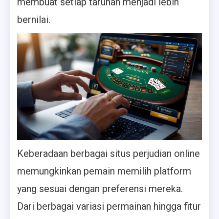
membuat setiap taruhan menjadi lebih
bernilai.
Keberadaan berbagai situs perjudian online
memungkinkan pemain memilih platform
yang sesuai dengan preferensi mereka.
Dari berbagai variasi permainan hingga fitur