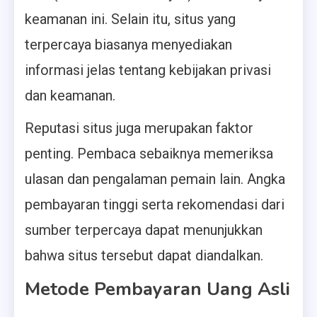
keamanan ini. Selain itu, situs yang
terpercaya biasanya menyediakan
informasi jelas tentang kebijakan privasi
dan keamanan.
Reputasi situs juga merupakan faktor
penting. Pembaca sebaiknya memeriksa
ulasan dan pengalaman pemain lain. Angka
pembayaran tinggi serta rekomendasi dari
sumber terpercaya dapat menunjukkan
bahwa situs tersebut dapat diandalkan.
Metode Pembayaran Uang Asli