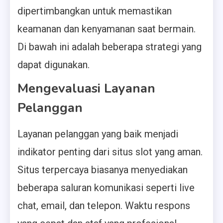
dipertimbangkan untuk memastikan
keamanan dan kenyamanan saat bermain.
Di bawah ini adalah beberapa strategi yang
dapat digunakan.
Mengevaluasi Layanan
Pelanggan
Layanan pelanggan yang baik menjadi
indikator penting dari situs slot yang aman.
Situs terpercaya biasanya menyediakan
beberapa saluran komunikasi seperti live
chat, email, dan telepon. Waktu respons