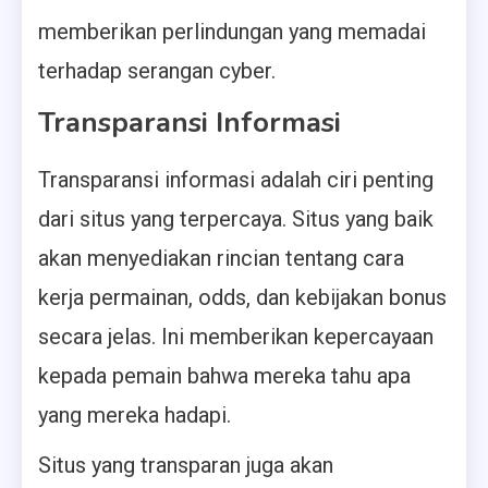
memberikan perlindungan yang memadai
terhadap serangan cyber.
Transparansi Informasi
Transparansi informasi adalah ciri penting
dari situs yang terpercaya. Situs yang baik
akan menyediakan rincian tentang cara
kerja permainan, odds, dan kebijakan bonus
secara jelas. Ini memberikan kepercayaan
kepada pemain bahwa mereka tahu apa
yang mereka hadapi.
Situs yang transparan juga akan