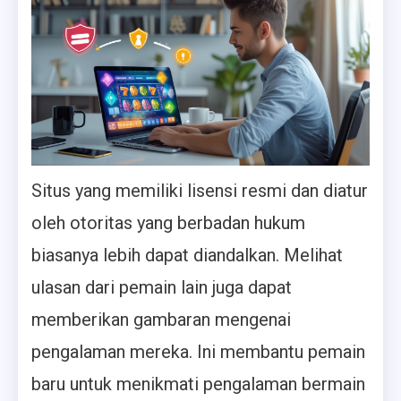
Situs yang memiliki lisensi resmi dan diatur
oleh otoritas yang berbadan hukum
biasanya lebih dapat diandalkan. Melihat
ulasan dari pemain lain juga dapat
memberikan gambaran mengenai
pengalaman mereka. Ini membantu pemain
baru untuk menikmati pengalaman bermain