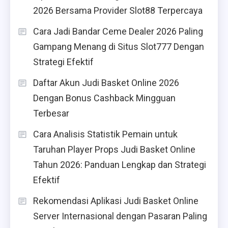
2026 Bersama Provider Slot88 Terpercaya
Cara Jadi Bandar Ceme Dealer 2026 Paling
Gampang Menang di Situs Slot777 Dengan
Strategi Efektif
Daftar Akun Judi Basket Online 2026
Dengan Bonus Cashback Mingguan
Terbesar
Cara Analisis Statistik Pemain untuk
Taruhan Player Props Judi Basket Online
Tahun 2026: Panduan Lengkap dan Strategi
Efektif
Rekomendasi Aplikasi Judi Basket Online
Server Internasional dengan Pasaran Paling