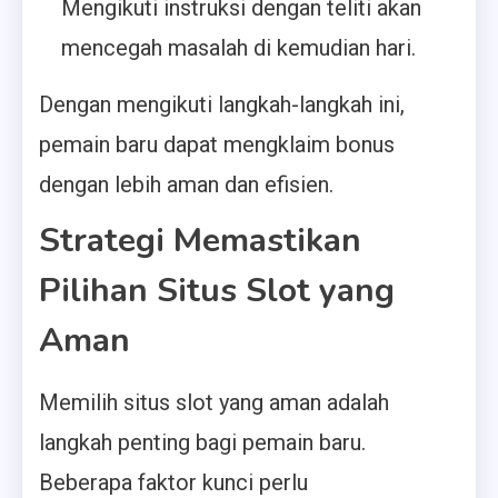
Mengikuti instruksi dengan teliti akan
mencegah masalah di kemudian hari.
Dengan mengikuti langkah-langkah ini,
pemain baru dapat mengklaim bonus
dengan lebih aman dan efisien.
Strategi Memastikan
Pilihan Situs Slot yang
Aman
Memilih situs slot yang aman adalah
langkah penting bagi pemain baru.
Beberapa faktor kunci perlu