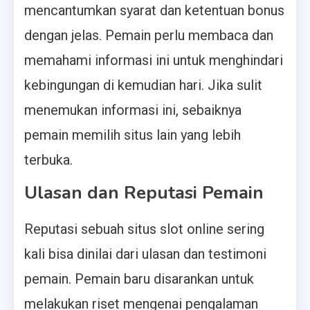
mencantumkan syarat dan ketentuan bonus
dengan jelas. Pemain perlu membaca dan
memahami informasi ini untuk menghindari
kebingungan di kemudian hari. Jika sulit
menemukan informasi ini, sebaiknya
pemain memilih situs lain yang lebih
terbuka.
Ulasan dan Reputasi Pemain
Reputasi sebuah situs slot online sering
kali bisa dinilai dari ulasan dan testimoni
pemain. Pemain baru disarankan untuk
melakukan riset mengenai pengalaman