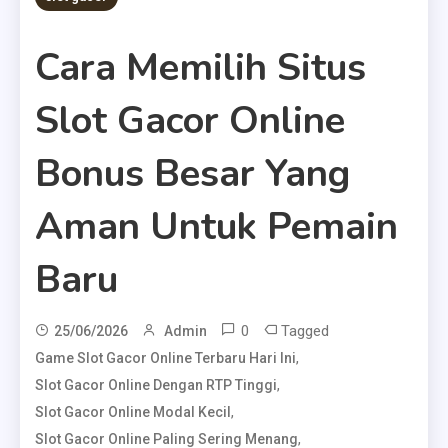
Cara Memilih Situs
Slot Gacor Online
Bonus Besar Yang
Aman Untuk Pemain
Baru
0
Tagged
25/06/2026
Admin
,
Game Slot Gacor Online Terbaru Hari Ini
,
Slot Gacor Online Dengan RTP Tinggi
,
Slot Gacor Online Modal Kecil
,
Slot Gacor Online Paling Sering Menang