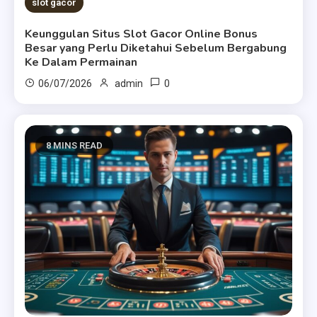
slot gacor
Keunggulan Situs Slot Gacor Online Bonus
Besar yang Perlu Diketahui Sebelum Bergabung
Ke Dalam Permainan
0
06/07/2026
admin
8 MINS READ