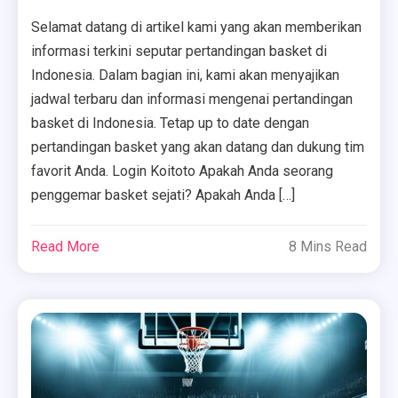
Selamat datang di artikel kami yang akan memberikan
informasi terkini seputar pertandingan basket di
Indonesia. Dalam bagian ini, kami akan menyajikan
jadwal terbaru dan informasi mengenai pertandingan
basket di Indonesia. Tetap up to date dengan
pertandingan basket yang akan datang dan dukung tim
favorit Anda. Login Koitoto Apakah Anda seorang
penggemar basket sejati? Apakah Anda […]
Read More
8 Mins Read