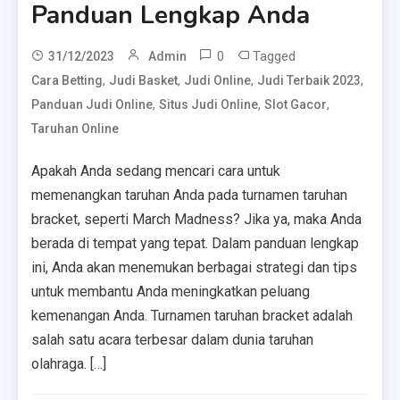
Panduan Lengkap Anda
0
Tagged
31/12/2023
Admin
,
,
,
,
Cara Betting
Judi Basket
Judi Online
Judi Terbaik 2023
,
,
,
Panduan Judi Online
Situs Judi Online
Slot Gacor
Taruhan Online
Apakah Anda sedang mencari cara untuk
memenangkan taruhan Anda pada turnamen taruhan
bracket, seperti March Madness? Jika ya, maka Anda
berada di tempat yang tepat. Dalam panduan lengkap
ini, Anda akan menemukan berbagai strategi dan tips
untuk membantu Anda meningkatkan peluang
kemenangan Anda. Turnamen taruhan bracket adalah
salah satu acara terbesar dalam dunia taruhan
olahraga. […]