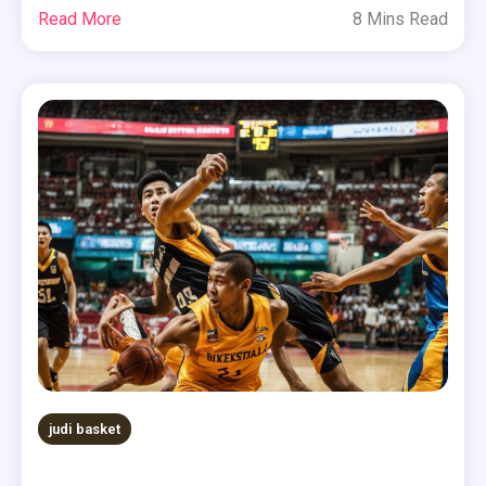
Read More
8 Mins Read
judi basket