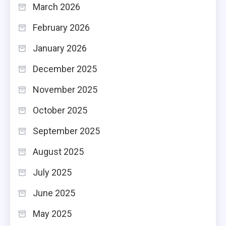
March 2026
February 2026
January 2026
December 2025
November 2025
October 2025
September 2025
August 2025
July 2025
June 2025
May 2025