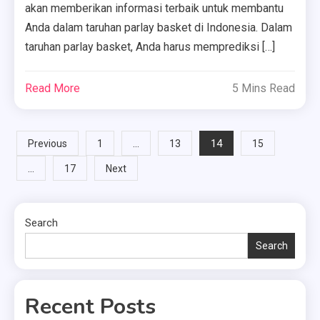
akan memberikan informasi terbaik untuk membantu
Anda dalam taruhan parlay basket di Indonesia. Dalam
taruhan parlay basket, Anda harus memprediksi […]
Read More
5 Mins Read
Posts
…
14
Previous
1
13
15
…
17
Next
pagination
Search
Search
Recent Posts