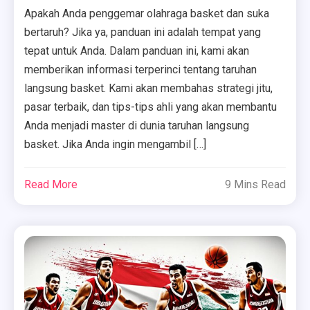
Apakah Anda penggemar olahraga basket dan suka
bertaruh? Jika ya, panduan ini adalah tempat yang
tepat untuk Anda. Dalam panduan ini, kami akan
memberikan informasi terperinci tentang taruhan
langsung basket. Kami akan membahas strategi jitu,
pasar terbaik, dan tips-tips ahli yang akan membantu
Anda menjadi master di dunia taruhan langsung
basket. Jika Anda ingin mengambil […]
Read More
9 Mins Read