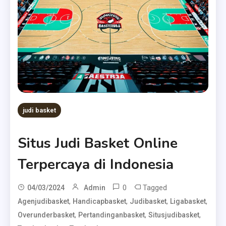
judi basket
Situs Judi Basket Online
Terpercaya di Indonesia
0
Tagged
04/03/2024
Admin
,
,
,
,
Agenjudibasket
Handicapbasket
Judibasket
Ligabasket
,
,
,
Overunderbasket
Pertandinganbasket
Situsjudibasket