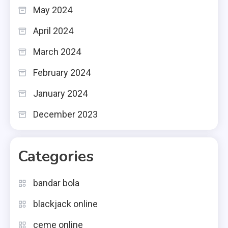
May 2024
April 2024
March 2024
February 2024
January 2024
December 2023
Categories
bandar bola
blackjack online
ceme online