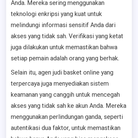
Anda. Mereka sering menggunakan
teknologi enkripsi yang kuat untuk
melindungi informasi sensitif Anda dari
akses yang tidak sah. Verifikasi yang ketat
juga dilakukan untuk memastikan bahwa
setiap pemain adalah orang yang berhak.
Selain itu, agen judi basket online yang
terpercaya juga menyediakan sistem
keamanan yang canggih untuk mencegah
akses yang tidak sah ke akun Anda. Mereka
menggunakan perlindungan ganda, seperti
autentikasi dua faktor, untuk memastikan