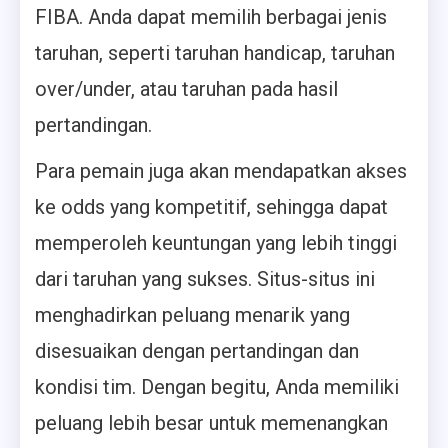
FIBA. Anda dapat memilih berbagai jenis
taruhan, seperti taruhan handicap, taruhan
over/under, atau taruhan pada hasil
pertandingan.
Para pemain juga akan mendapatkan akses
ke odds yang kompetitif, sehingga dapat
memperoleh keuntungan yang lebih tinggi
dari taruhan yang sukses. Situs-situs ini
menghadirkan peluang menarik yang
disesuaikan dengan pertandingan dan
kondisi tim. Dengan begitu, Anda memiliki
peluang lebih besar untuk memenangkan