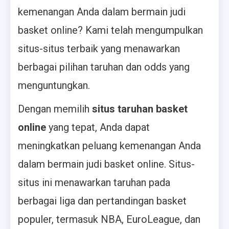
kemenangan Anda dalam bermain judi
basket online? Kami telah mengumpulkan
situs-situs terbaik yang menawarkan
berbagai pilihan taruhan dan odds yang
menguntungkan.
Dengan memilih
situs taruhan basket
online
yang tepat, Anda dapat
meningkatkan peluang kemenangan Anda
dalam bermain judi basket online. Situs-
situs ini menawarkan taruhan pada
berbagai liga dan pertandingan basket
populer, termasuk NBA, EuroLeague, dan