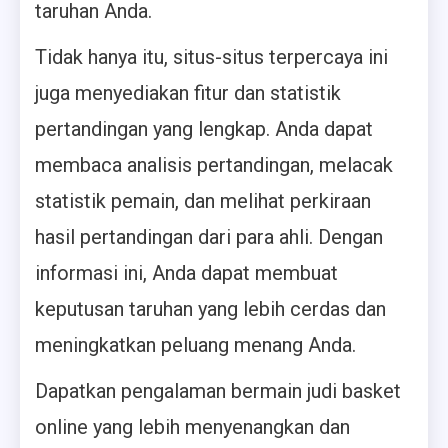
taruhan Anda.
Tidak hanya itu, situs-situs terpercaya ini
juga menyediakan fitur dan statistik
pertandingan yang lengkap. Anda dapat
membaca analisis pertandingan, melacak
statistik pemain, dan melihat perkiraan
hasil pertandingan dari para ahli. Dengan
informasi ini, Anda dapat membuat
keputusan taruhan yang lebih cerdas dan
meningkatkan peluang menang Anda.
Dapatkan pengalaman bermain judi basket
online yang lebih menyenangkan dan