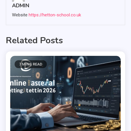
ADMIN
Website
https://hetton-school.co.uk
Related Posts
7 MINS READ