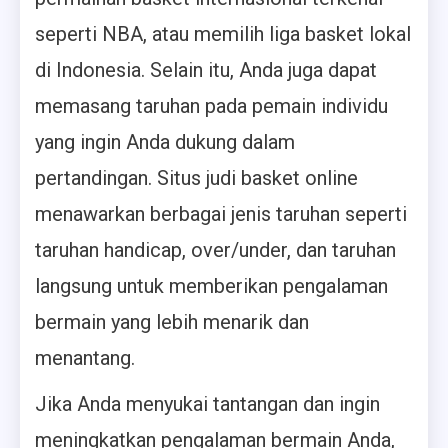
seperti NBA, atau memilih liga basket lokal
di Indonesia. Selain itu, Anda juga dapat
memasang taruhan pada pemain individu
yang ingin Anda dukung dalam
pertandingan. Situs judi basket online
menawarkan berbagai jenis taruhan seperti
taruhan handicap, over/under, dan taruhan
langsung untuk memberikan pengalaman
bermain yang lebih menarik dan
menantang.
Jika Anda menyukai tantangan dan ingin
meningkatkan pengalaman bermain Anda,