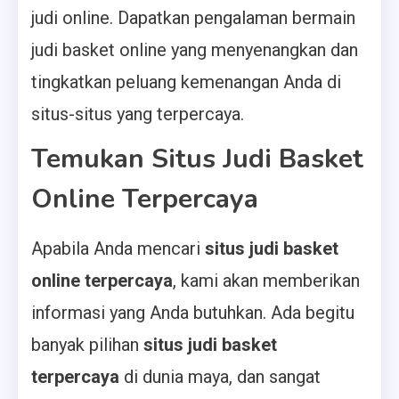
judi online. Dapatkan pengalaman bermain
judi basket online yang menyenangkan dan
tingkatkan peluang kemenangan Anda di
situs-situs yang terpercaya.
Temukan Situs Judi Basket
Online Terpercaya
Apabila Anda mencari
situs judi basket
online terpercaya
, kami akan memberikan
informasi yang Anda butuhkan. Ada begitu
banyak pilihan
situs judi basket
terpercaya
di dunia maya, dan sangat