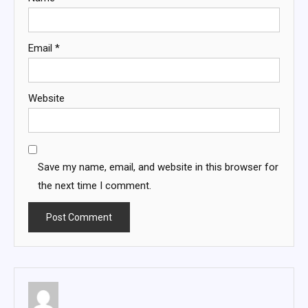
Email
*
Website
Save my name, email, and website in this browser for
the next time I comment.