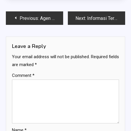
Post
Previous:
Agen Judi Basket Terpercaya di Indonesia
Next:
Informasi Terkini Liga Basket Indonesia
navigation
Leave a Reply
Your email address will not be published.
Required fields
are marked
*
Comment
*
Name
*