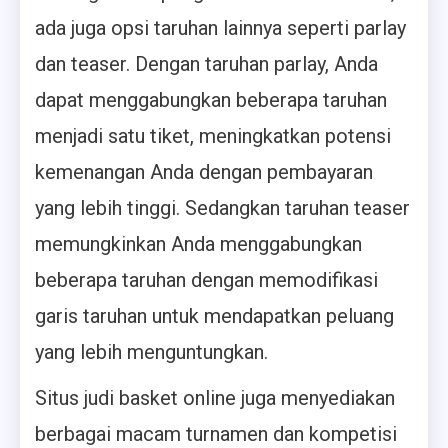
ada juga opsi taruhan lainnya seperti parlay
dan teaser. Dengan taruhan parlay, Anda
dapat menggabungkan beberapa taruhan
menjadi satu tiket, meningkatkan potensi
kemenangan Anda dengan pembayaran
yang lebih tinggi. Sedangkan taruhan teaser
memungkinkan Anda menggabungkan
beberapa taruhan dengan memodifikasi
garis taruhan untuk mendapatkan peluang
yang lebih menguntungkan.
Situs judi basket online juga menyediakan
berbagai macam turnamen dan kompetisi