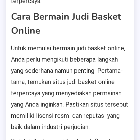
terpercaya.
Cara Bermain Judi Basket
Online
Untuk memulai bermain judi basket online,
Anda perlu mengikuti beberapa langkah
yang sederhana namun penting. Pertama-
tama, temukan situs judi basket online
terpercaya yang menyediakan permainan
yang Anda inginkan. Pastikan situs tersebut
memiliki lisensi resmi dan reputasi yang
baik dalam industri perjudian.