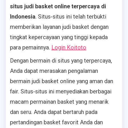
situs judi basket online terpercaya di
Indonesia
. Situs-situs ini telah terbukti
memberikan layanan judi basket dengan
tingkat kepercayaan yang tinggi kepada
para pemainnya.
Login Koitoto
Dengan bermain di situs yang terpercaya,
Anda dapat merasakan pengalaman
bermain judi basket online yang aman dan
fair. Situs-situs ini menyediakan berbagai
macam permainan basket yang menarik
dan seru. Anda dapat bertaruh pada
pertandingan basket favorit Anda dan