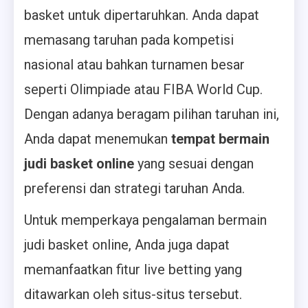
basket untuk dipertaruhkan. Anda dapat
memasang taruhan pada kompetisi
nasional atau bahkan turnamen besar
seperti Olimpiade atau FIBA World Cup.
Dengan adanya beragam pilihan taruhan ini,
Anda dapat menemukan
tempat bermain
judi basket online
yang sesuai dengan
preferensi dan strategi taruhan Anda.
Untuk memperkaya pengalaman bermain
judi basket online, Anda juga dapat
memanfaatkan fitur live betting yang
ditawarkan oleh situs-situs tersebut.