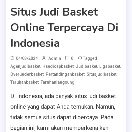
Situs Judi Basket
Online Terpercaya Di
Indonesia
0
Tagged
04/03/2024
Admin
,
,
,
,
Agenjudibasket
Handicapbasket
Judibasket
Ligabasket
,
,
,
Overunderbasket
Pertandinganbasket
Situsjudibasket
,
Taruhanbasket
Taruhanlangsung
Di Indonesia, ada banyak situs judi basket
online yang dapat Anda temukan. Namun,
tidak semua situs dapat dipercaya. Pada
bagian ini, kami akan memperkenalkan