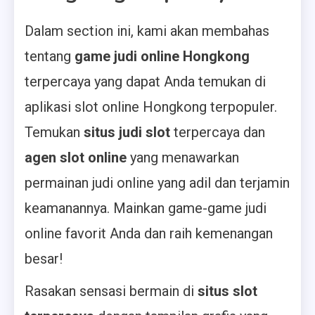
Dalam section ini, kami akan membahas
tentang
game judi online Hongkong
terpercaya yang dapat Anda temukan di
aplikasi slot online Hongkong terpopuler.
Temukan
situs judi slot
terpercaya dan
agen slot online
yang menawarkan
permainan judi online yang adil dan terjamin
keamanannya. Mainkan game-game judi
online favorit Anda dan raih kemenangan
besar!
Rasakan sensasi bermain di
situs slot