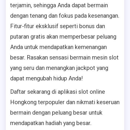
terjamin, sehingga Anda dapat bermain
dengan tenang dan fokus pada kesenangan.
Fitur-fitur eksklusif seperti bonus dan
putaran gratis akan memperbesar peluang
Anda untuk mendapatkan kemenangan
besar. Rasakan sensasi bermain mesin slot
yang seru dan menangkan jackpot yang
dapat mengubah hidup Anda!
Daftar sekarang di aplikasi slot online
Hongkong terpopuler dan nikmati keseruan
bermain dengan peluang besar untuk
mendapatkan hadiah yang besar.