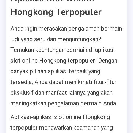
Hongkong Terpopuler
Anda ingin merasakan pengalaman bermain
judi yang seru dan menguntungkan?
Temukan keuntungan bermain di aplikasi
slot online Hongkong terpopuler! Dengan
banyak pilihan aplikasi terbaik yang
tersedia, Anda dapat menikmati fitur-fitur
eksklusif dan manfaat lainnya yang akan
meningkatkan pengalaman bermain Anda.
Aplikasi-aplikasi slot online Hongkong
terpopuler menawarkan keamanan yang