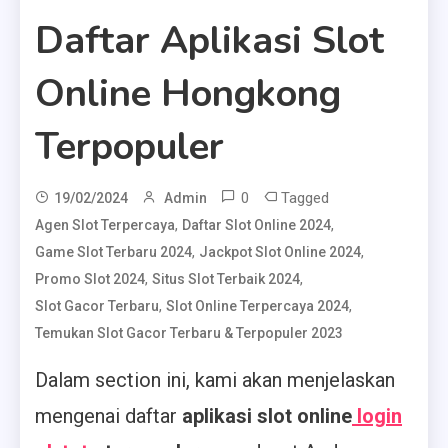
Daftar Aplikasi Slot
Online Hongkong
Terpopuler
0
Tagged
19/02/2024
Admin
,
,
Agen Slot Terpercaya
Daftar Slot Online 2024
,
,
Game Slot Terbaru 2024
Jackpot Slot Online 2024
,
,
Promo Slot 2024
Situs Slot Terbaik 2024
,
,
Slot Gacor Terbaru
Slot Online Terpercaya 2024
Temukan Slot Gacor Terbaru & Terpopuler 2023
Dalam section ini, kami akan menjelaskan
mengenai daftar
aplikasi slot online
login