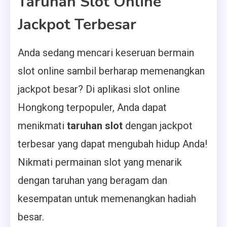
Taruhan Slot Online
Jackpot Terbesar
Anda sedang mencari keseruan bermain
slot online sambil berharap memenangkan
jackpot besar? Di aplikasi slot online
Hongkong terpopuler, Anda dapat
menikmati
taruhan slot
dengan jackpot
terbesar yang dapat mengubah hidup Anda!
Nikmati permainan slot yang menarik
dengan taruhan yang beragam dan
kesempatan untuk memenangkan hadiah
besar.