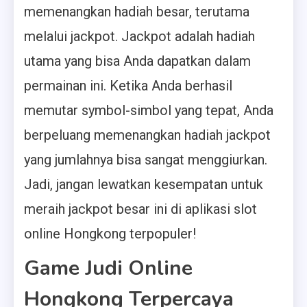
memenangkan hadiah besar, terutama
melalui jackpot. Jackpot adalah hadiah
utama yang bisa Anda dapatkan dalam
permainan ini. Ketika Anda berhasil
memutar symbol-simbol yang tepat, Anda
berpeluang memenangkan hadiah jackpot
yang jumlahnya bisa sangat menggiurkan.
Jadi, jangan lewatkan kesempatan untuk
meraih jackpot besar ini di aplikasi slot
online Hongkong terpopuler!
Game Judi Online
Hongkong Terpercaya