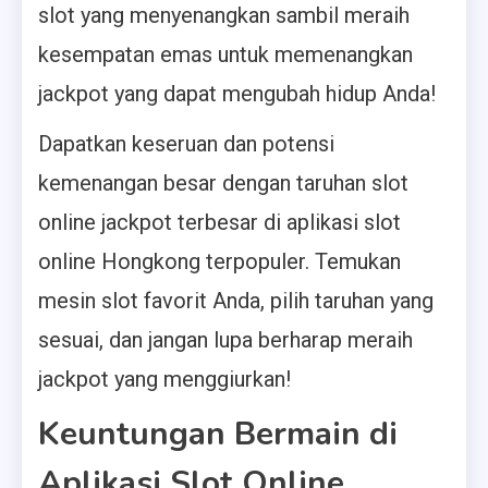
slot yang menyenangkan sambil meraih
kesempatan emas untuk memenangkan
jackpot yang dapat mengubah hidup Anda!
Dapatkan keseruan dan potensi
kemenangan besar dengan taruhan slot
online jackpot terbesar di aplikasi slot
online Hongkong terpopuler. Temukan
mesin slot favorit Anda, pilih taruhan yang
sesuai, dan jangan lupa berharap meraih
jackpot yang menggiurkan!
Keuntungan Bermain di
Aplikasi Slot Online