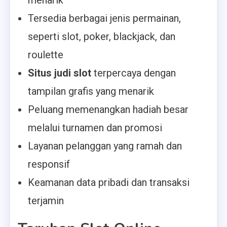
menarik
Tersedia berbagai jenis permainan,
seperti slot, poker, blackjack, dan
roulette
Situs judi slot
terpercaya dengan
tampilan grafis yang menarik
Peluang memenangkan hadiah besar
melalui turnamen dan promosi
Layanan pelanggan yang ramah dan
responsif
Keamanan data pribadi dan transaksi
terjamin