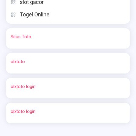
slot gacor
Togel Online
Situs Toto
olxtoto
olxtoto login
olxtoto login