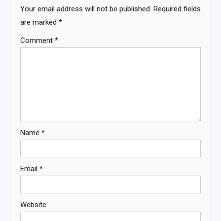
Your email address will not be published.
Required fields
are marked
*
Comment
*
Name
*
Email
*
Website