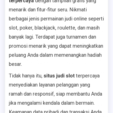
terpercaya
dengan tampilan grafis yang
menarik dan fitur-fitur seru. Nikmati
berbagai jenis permainan judi online seperti
slot, poker, blackjack, roulette, dan masih
banyak lagi. Terdapat juga turnamen dan
promosi menarik yang dapat meningkatkan
peluang Anda dalam memenangkan hadiah
besar.
Tidak hanya itu,
situs judi slot
terpercaya
menyediakan layanan pelanggan yang
ramah dan responsif, siap membantu Anda
jika mengalami kendala dalam bermain.
Keamanan data pribadi dan transaksi Anda