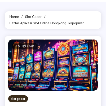
Home
Slot Gacor
Daftar Aplikasi Slot Online Hongkong Terpopuler
6 MINS READ
slot gacor