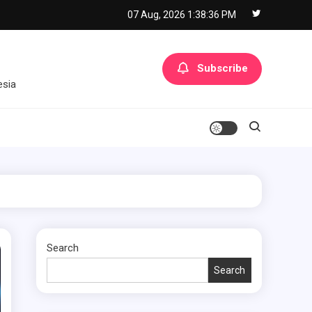
07 Aug, 2026
1:38:37 PM
Subscribe
esia
Search
Search