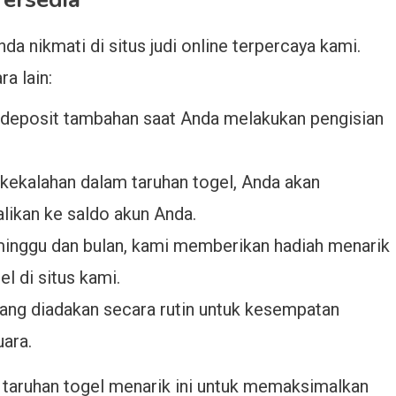
a nikmati di situs judi online terpercaya kami.
a lain:
 deposit tambahan saat Anda melakukan pengisian
kekalahan dalam taruhan togel, Anda akan
ikan ke saldo akun Anda.
minggu dan bulan, kami memberikan hadiah menarik
l di situs kami.
yang diadakan secara rutin untuk kesempatan
ara.
 taruhan togel menarik ini untuk memaksimalkan