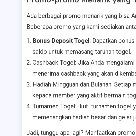
Ada berbagai promo menarik yang bisa And
Beberapa promo yang kami sediakan antar
Bonus Deposit Togel
: Dapatkan bonus
saldo untuk memasang taruhan togel.
Cashback Togel: Jika Anda mengalami 
menerima cashback yang akan dikembal
Hadiah Mingguan dan Bulanan: Setiap 
kepada member yang aktif bermain toge
Turnamen Togel: Ikuti turnamen togel 
memenangkan hadiah besar dan gelar ju
Jadi, tunggu apa lagi? Manfaatkan promo