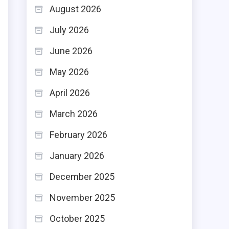
August 2026
July 2026
June 2026
May 2026
April 2026
March 2026
February 2026
January 2026
December 2025
November 2025
October 2025