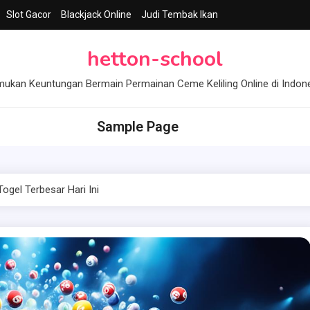
Slot Gacor
Blackjack Online
Judi Tembak Ikan
hetton-school
ukan Keuntungan Bermain Permainan Ceme Keliling Online di Indon
Sample Page
gel Terbesar Hari Ini