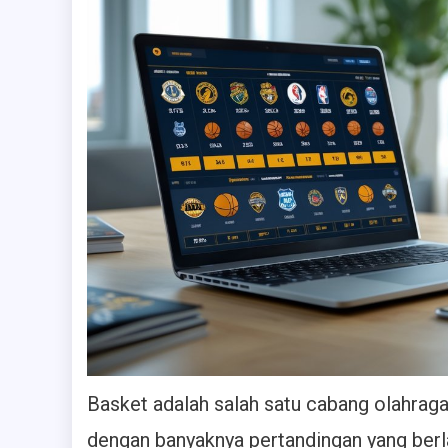
Basket adalah salah satu cabang olahraga 
dengan banyaknya pertandingan yang berla