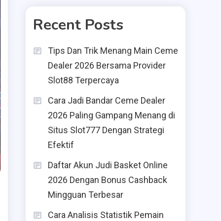
Recent Posts
Tips Dan Trik Menang Main Ceme
Dealer 2026 Bersama Provider
Slot88 Terpercaya
Cara Jadi Bandar Ceme Dealer
2026 Paling Gampang Menang di
Situs Slot777 Dengan Strategi
Efektif
Daftar Akun Judi Basket Online
2026 Dengan Bonus Cashback
Mingguan Terbesar
Cara Analisis Statistik Pemain