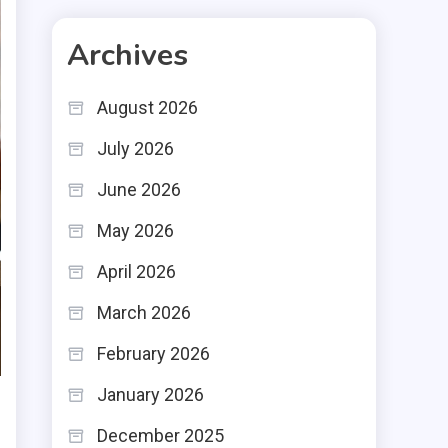
Archives
August 2026
July 2026
June 2026
May 2026
April 2026
March 2026
February 2026
January 2026
December 2025