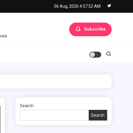
06 Aug, 2026
4:57:53 AM
Subscribe
esia
Search
Search