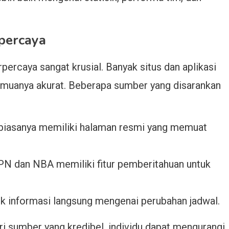
percaya
percaya sangat krusial. Banyak situs dan aplikasi
semuanya akurat. Beberapa sumber yang disarankan
 biasanya memiliki halaman resmi yang memuat
PN dan NBA memiliki fitur pemberitahuan untuk
uk informasi langsung mengenai perubahan jadwal.
i sumber yang kredibel, individu dapat mengurangi