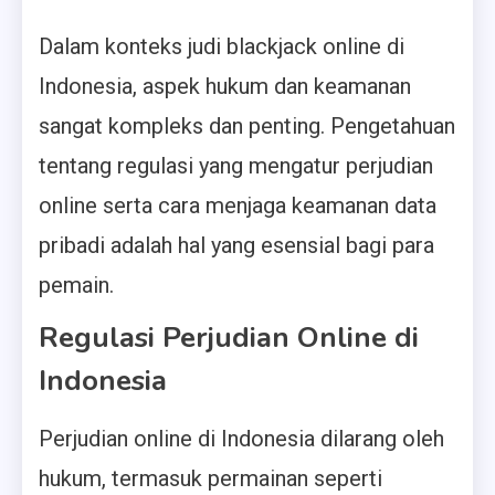
Dalam konteks judi blackjack online di
Indonesia, aspek hukum dan keamanan
sangat kompleks dan penting. Pengetahuan
tentang regulasi yang mengatur perjudian
online serta cara menjaga keamanan data
pribadi adalah hal yang esensial bagi para
pemain.
Regulasi Perjudian Online di
Indonesia
Perjudian online di Indonesia dilarang oleh
hukum, termasuk permainan seperti