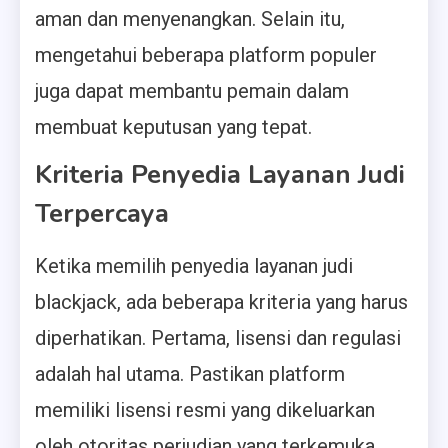
aman dan menyenangkan. Selain itu,
mengetahui beberapa platform populer
juga dapat membantu pemain dalam
membuat keputusan yang tepat.
Kriteria Penyedia Layanan Judi
Terpercaya
Ketika memilih penyedia layanan judi
blackjack, ada beberapa kriteria yang harus
diperhatikan. Pertama, lisensi dan regulasi
adalah hal utama. Pastikan platform
memiliki lisensi resmi yang dikeluarkan
oleh otoritas perjudian yang terkemuka.