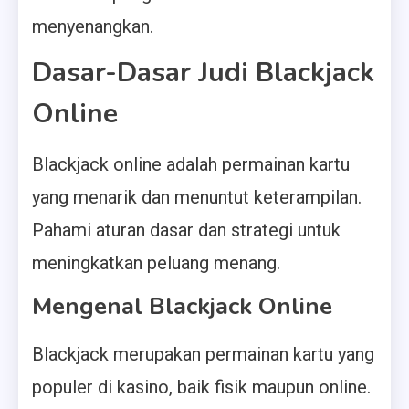
menyenangkan.
Dasar-Dasar Judi Blackjack
Online
Blackjack online adalah permainan kartu
yang menarik dan menuntut keterampilan.
Pahami aturan dasar dan strategi untuk
meningkatkan peluang menang.
Mengenal Blackjack Online
Blackjack merupakan permainan kartu yang
populer di kasino, baik fisik maupun online.