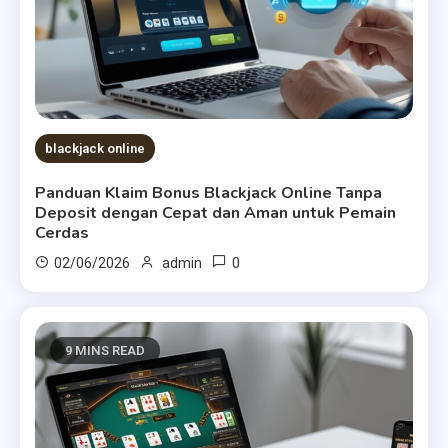
blackjack online
Panduan Klaim Bonus Blackjack Online Tanpa
Deposit dengan Cepat dan Aman untuk Pemain
Cerdas
0
02/06/2026
admin
9 MINS READ