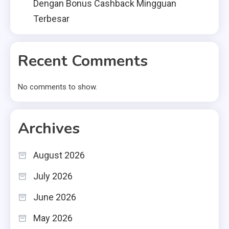
Dengan Bonus Cashback Mingguan
Terbesar
Recent Comments
No comments to show.
Archives
August 2026
July 2026
June 2026
May 2026