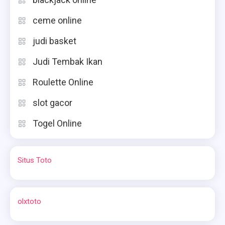
ceme online
judi basket
Judi Tembak Ikan
Roulette Online
slot gacor
Togel Online
Situs Toto
olxtoto