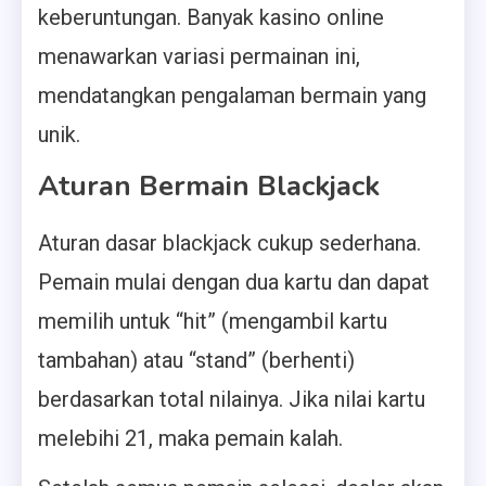
keberuntungan. Banyak kasino online
menawarkan variasi permainan ini,
mendatangkan pengalaman bermain yang
unik.
Aturan Bermain Blackjack
Aturan dasar blackjack cukup sederhana.
Pemain mulai dengan dua kartu dan dapat
memilih untuk “hit” (mengambil kartu
tambahan) atau “stand” (berhenti)
berdasarkan total nilainya. Jika nilai kartu
melebihi 21, maka pemain kalah.