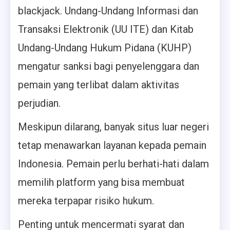
blackjack. Undang-Undang Informasi dan
Transaksi Elektronik (UU ITE) dan Kitab
Undang-Undang Hukum Pidana (KUHP)
mengatur sanksi bagi penyelenggara dan
pemain yang terlibat dalam aktivitas
perjudian.
Meskipun dilarang, banyak situs luar negeri
tetap menawarkan layanan kepada pemain
Indonesia. Pemain perlu berhati-hati dalam
memilih platform yang bisa membuat
mereka terpapar risiko hukum.
Penting untuk mencermati syarat dan