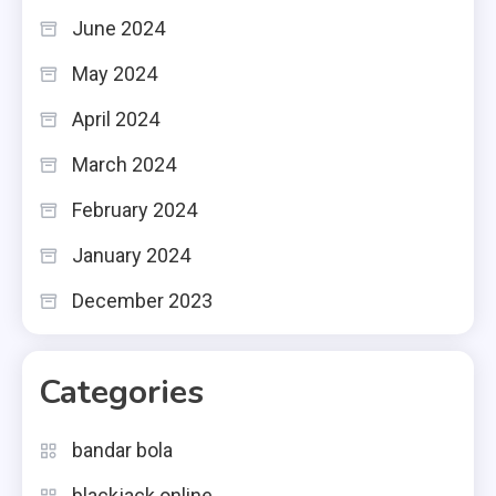
June 2024
May 2024
April 2024
March 2024
February 2024
January 2024
December 2023
Categories
bandar bola
blackjack online