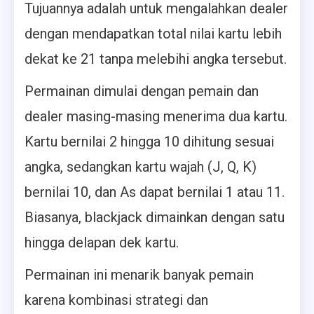
Tujuannya adalah untuk mengalahkan dealer
dengan mendapatkan total nilai kartu lebih
dekat ke 21 tanpa melebihi angka tersebut.
Permainan dimulai dengan pemain dan
dealer masing-masing menerima dua kartu.
Kartu bernilai 2 hingga 10 dihitung sesuai
angka, sedangkan kartu wajah (J, Q, K)
bernilai 10, dan As dapat bernilai 1 atau 11.
Biasanya, blackjack dimainkan dengan satu
hingga delapan dek kartu.
Permainan ini menarik banyak pemain
karena kombinasi strategi dan