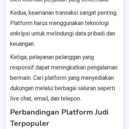
Kedua, keamanan transaksi sangat penting.
Platform harus menggunakan teknologi
enkripsi untuk melindungi data pribadi dan
keuangan.
Ketiga, pelayanan pelanggan yang
responsif dapat meningkatkan pengalaman
bermain. Cari platform yang menyediakan
dukungan melalui berbagai saluran seperti
live chat, email, dan telepon.
Perbandingan Platform Judi
Terpopuler