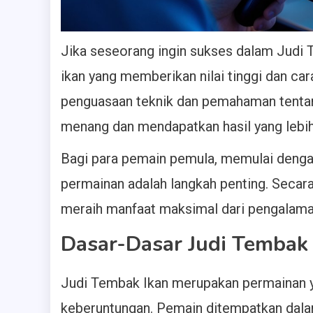
Jika seseorang ingin sukses dalam Judi T
ikan yang memberikan nilai tinggi dan c
penguasaan teknik dan pemahaman tenta
menang dan mendapatkan hasil yang lebih
Bagi para pemain pemula, memulai denga
permainan adalah langkah penting. Secara
meraih manfaat maksimal dari pengalam
Dasar-Dasar Judi Tembak
Judi Tembak Ikan merupakan permainan 
keberuntungan. Pemain ditempatkan dalam 