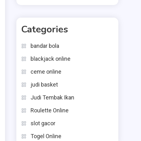
r
Categories
bandar bola
blackjack online
ceme online
judi basket
Judi Tembak Ikan
Roulette Online
slot gacor
Togel Online