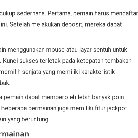
 cukup sederhana. Pertama, pemain harus mendafta
 ini. Setelah melakukan deposit, mereka dapat
in menggunakan mouse atau layar sentuh untuk
 Kunci sukses terletak pada ketepatan tembakan
memilih senjata yang memiliki karakteristik
bak.
ana pemain dapat memperoleh lebih banyak poin
. Beberapa permainan juga memiliki fitur jackpot
in yang beruntung.
rmainan