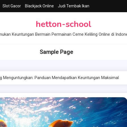
Slot Gacor
Blackjack Online
Judi Tembak Ikan
hetton-school
ukan Keuntungan Bermain Permainan Ceme Keliling Online di Indon
Sample Page
ing Menguntungkan: Panduan Mendapatkan Keuntungan Maksimal