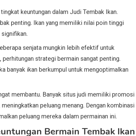
tingkat keuntungan dalam Judi Tembak Ikan.
ak penting. Ikan yang memiliki nilai poin tinggi
signifikan.
eberapa senjata mungkin lebih efektif untuk
, perhitungan strategi bermain sangat penting.
a banyak ikan berkumpul untuk mengoptimalkan
gat membantu. Banyak situs judi memiliki promosi
k meningkatkan peluang menang. Dengan kombinasi
malkan peluang mereka dalam permainan ini.
euntungan Bermain Tembak Ikan