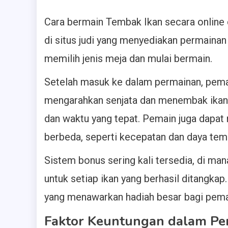
Cara bermain Tembak Ikan secara online
di situs judi yang menyediakan permainan
memilih jenis meja dan mulai bermain.
Setelah masuk ke dalam permainan, pema
mengarahkan senjata dan menembak ikan.
dan waktu yang tepat. Pemain juga dapat 
berbeda, seperti kecepatan dan daya tem
Sistem bonus sering kali tersedia, di m
untuk setiap ikan yang berhasil ditangkap
yang menawarkan hadiah besar bagi pema
Faktor Keuntungan dalam Pe