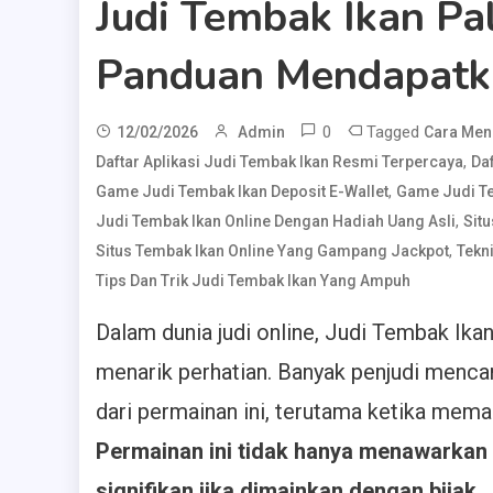
Judi Tembak Ikan P
Panduan Mendapatk
0
Tagged
12/02/2026
Admin
Cara Men
,
Daftar Aplikasi Judi Tembak Ikan Resmi Terpercaya
Da
,
Game Judi Tembak Ikan Deposit E-Wallet
Game Judi Te
,
Judi Tembak Ikan Online Dengan Hadiah Uang Asli
Sit
,
Situs Tembak Ikan Online Yang Gampang Jackpot
Tekn
Tips Dan Trik Judi Tembak Ikan Yang Ampuh
Dalam dunia judi online, Judi Tembak Ikan
menarik perhatian. Banyak penjudi menc
dari permainan ini, terutama ketika mema
Permainan ini tidak hanya menawarkan 
signifikan jika dimainkan dengan bijak.