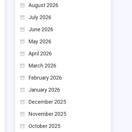
August 2026
July 2026
June 2026
May 2026
April 2026
March 2026
February 2026
n
January 2026
December 2025
November 2025
October 2025