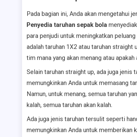
Pada bagian ini, Anda akan mengetahui je
Penyedia taruhan sepak bola
menyediaka
para penjudi untuk meningkatkan peluang 
adalah taruhan 1X2 atau taruhan straight
tim mana yang akan menang atau apakah a
Selain taruhan straight up, ada juga jenis 
memungkinkan Anda untuk memasang taru
Namun, untuk menang, semua taruhan yang 
kalah, semua taruhan akan kalah.
Ada juga jenis taruhan tersulit seperti ha
memungkinkan Anda untuk memberikan keun