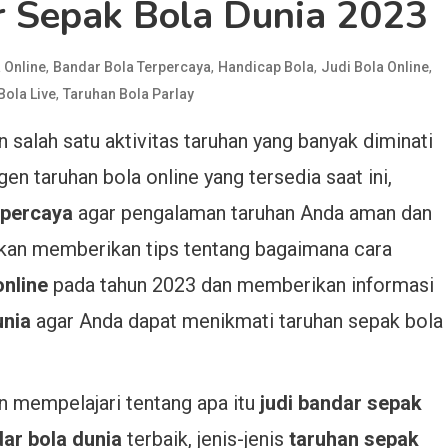
r Sepak Bola Dunia 2023
,
,
,
,
 Online
Bandar Bola Terpercaya
Handicap Bola
Judi Bola Online
,
Bola Live
Taruhan Bola Parlay
salah satu aktivitas taruhan yang banyak diminati
n taruhan bola online yang tersedia saat ini,
rpercaya
agar pengalaman taruhan Anda aman dan
akan memberikan tips tentang bagaimana cara
online
pada tahun 2023 dan memberikan informasi
unia
agar Anda dapat menikmati taruhan sepak bola
n mempelajari tentang apa itu
judi bandar sepak
ar bola dunia
terbaik, jenis-jenis
taruhan sepak