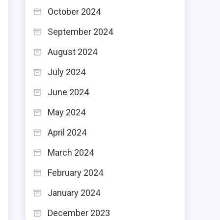
October 2024
September 2024
August 2024
July 2024
June 2024
May 2024
April 2024
March 2024
February 2024
January 2024
December 2023