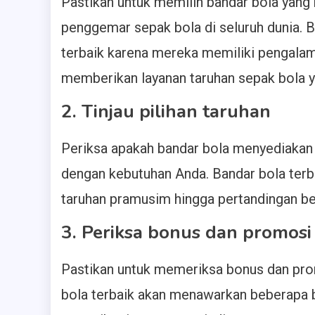
Pastikan untuk memilih bandar bola yang 
penggemar sepak bola di seluruh dunia. B
terbaik karena mereka memiliki pengalama
memberikan layanan taruhan sepak bola y
2. Tinjau pilihan taruhan
Periksa apakah bandar bola menyediakan p
dengan kebutuhan Anda. Bandar bola terba
taruhan pramusim hingga pertandingan bes
3. Periksa bonus dan promosi
Pastikan untuk memeriksa bonus dan prom
bola terbaik akan menawarkan beberapa 