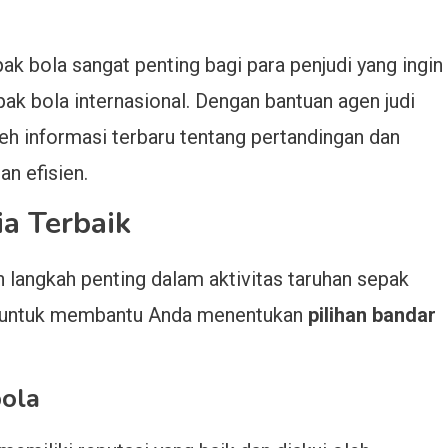
k bola sangat penting bagi para penjudi yang ingin
k bola internasional. Dengan bantuan agen judi
eh informasi terbaru tentang pertandingan dan
n efisien.
a Terbaik
h langkah penting dalam aktivitas taruhan sepak
ips untuk membantu Anda menentukan
pilihan bandar
bola