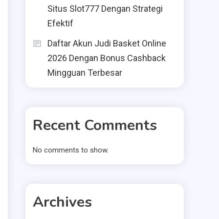
Situs Slot777 Dengan Strategi
Efektif
Daftar Akun Judi Basket Online
2026 Dengan Bonus Cashback
Mingguan Terbesar
Recent Comments
No comments to show.
Archives