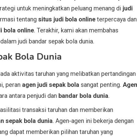
strategi untuk meningkatkan peluang menang di
judi
formasi tentang
situs judi bola online
terpercaya dan
di bola online
. Terakhir, kami akan membahas
dalam judi bandar sepak bola dunia.
pak Bola Dunia
da aktivitas taruhan yang melibatkan pertandingan
ni, peran
agen judi sepak bola
sangat penting.
Age
ara antara penjudi dan
bandar bola dunia
.
silitasi transaksi taruhan dan memberikan
an sepak bola dunia
. Agen-agen ini bekerja dengan
ng dapat memberikan pilihan taruhan yang