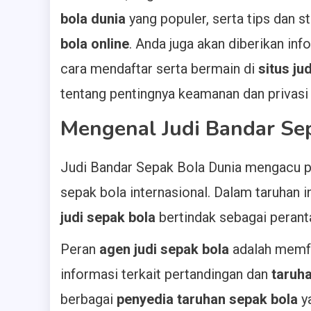
bola dunia
yang populer, serta tips dan 
bola online
. Anda juga akan diberikan in
cara mendaftar serta bermain di
situs ju
tentang pentingnya keamanan dan privasi 
Mengenal Judi Bandar Se
Judi Bandar Sepak Bola Dunia mengacu pa
sepak bola internasional. Dalam taruhan i
judi sepak bola
bertindak sebagai perant
Peran
agen judi sepak bola
adalah memfa
informasi terkait pertandingan dan
taruh
berbagai
penyedia taruhan sepak bola
ya