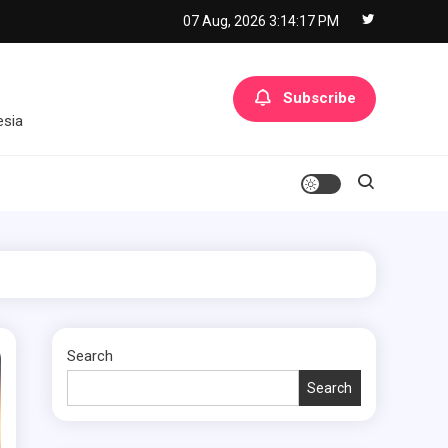
07 Aug, 2026
3:14:18 PM
Subscribe
esia
Search
Search