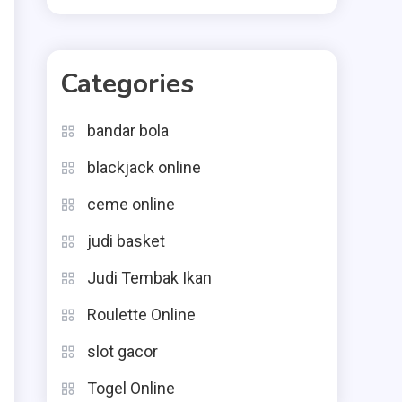
Categories
bandar bola
blackjack online
ceme online
judi basket
Judi Tembak Ikan
Roulette Online
slot gacor
Togel Online