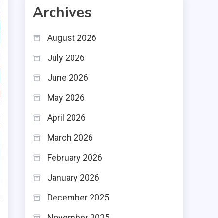
Archives
August 2026
July 2026
June 2026
May 2026
April 2026
March 2026
February 2026
January 2026
December 2025
November 2025