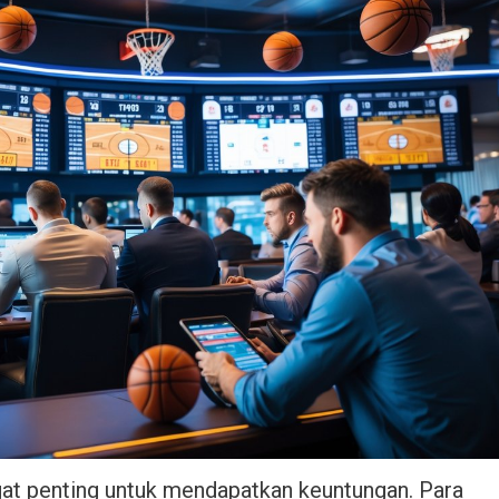
ngat penting untuk mendapatkan keuntungan. Para