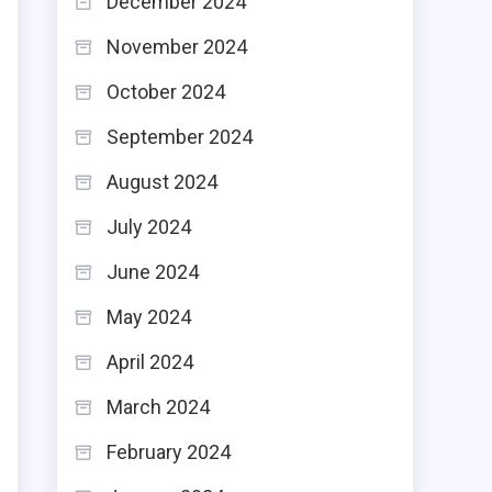
December 2024
November 2024
October 2024
September 2024
August 2024
July 2024
June 2024
May 2024
April 2024
March 2024
February 2024