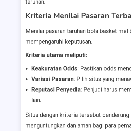
taruhan.
Kriteria Menilai Pasaran Terba
Menilai pasaran taruhan bola basket meli
mempengaruhi keputusan.
Kriteria utama meliputi:
Keakuratan Odds
: Pastikan odds menc
Variasi Pasaran
: Pilih situs yang men
Reputasi Penyedia
: Penjudi harus me
lain.
Situs dengan kriteria tersebut cenderun
menguntungkan dan aman bagi para pema