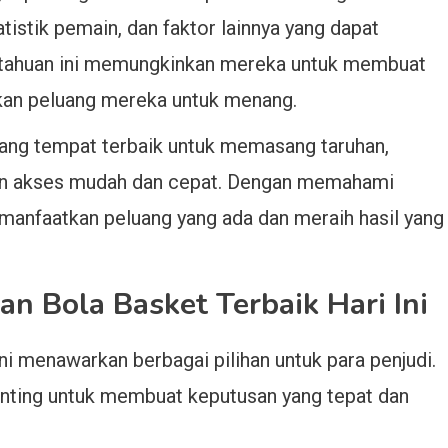
tistik pemain, dan faktor lainnya yang dapat
etahuan ini memungkinkan mereka untuk membuat
tkan peluang mereka untuk menang.
tang tempat terbaik untuk memasang taruhan,
kan akses mudah dan cepat. Dengan memahami
emanfaatkan peluang yang ada dan meraih hasil yang
 Bola Basket Terbaik Hari Ini
ini menawarkan berbagai pilihan untuk para penjudi.
nting untuk membuat keputusan yang tepat dan