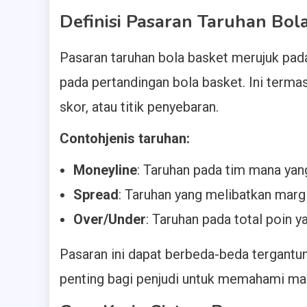
Definisi Pasaran Taruhan Bol
Pasaran taruhan bola basket merujuk pada
pada pertandingan bola basket. Ini terma
skor, atau titik penyebaran.
Contohjenis taruhan:
Moneyline
: Taruhan pada tim mana ya
Spread
: Taruhan yang melibatkan mar
Over/Under
: Taruhan pada total poin 
Pasaran ini dapat berbeda-beda tergantun
penting bagi penjudi untuk memahami ma