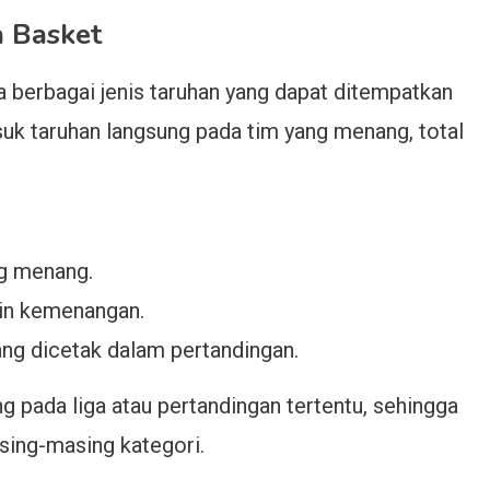
a Basket
 berbagai jenis taruhan yang dapat ditempatkan
suk taruhan langsung pada tim yang menang, total
ng menang.
gin kemenangan.
yang dicetak dalam pertandingan.
g pada liga atau pertandingan tertentu, sehingga
sing-masing kategori.