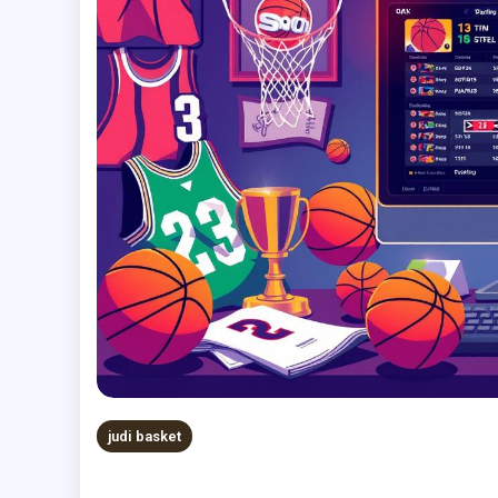
judi basket