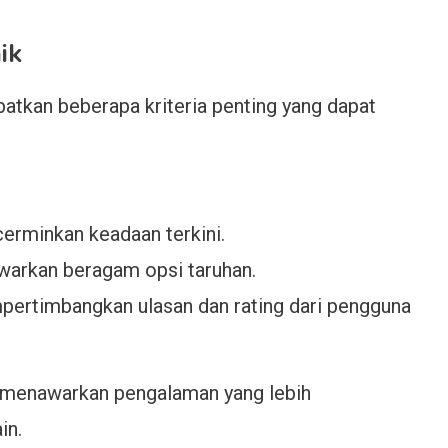
ik
batkan beberapa kriteria penting yang dapat
erminkan keadaan terkini.
awarkan beragam opsi taruhan.
mpertimbangkan ulasan dan rating dari pengguna
g menawarkan pengalaman yang lebih
in.