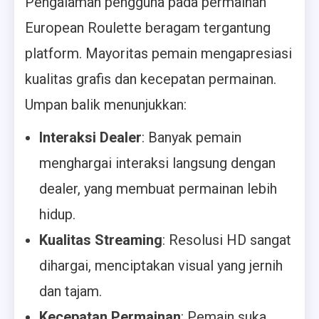
Pengalaman pengguna pada permainan
European Roulette beragam tergantung
platform. Mayoritas pemain mengapresiasi
kualitas grafis dan kecepatan permainan.
Umpan balik menunjukkan:
Interaksi Dealer
: Banyak pemain
menghargai interaksi langsung dengan
dealer, yang membuat permainan lebih
hidup.
Kualitas Streaming
: Resolusi HD sangat
dihargai, menciptakan visual yang jernih
dan tajam.
Kecepatan Permainan
: Pemain suka