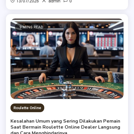
0
13/07/2026
admin
9 MINS READ
Roulette Online
Kesalahan Umum yang Sering Dilakukan Pemain
Saat Bermain Roulette Online Dealer Langsung
dan Cara Menghindarinya