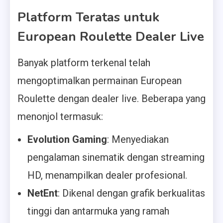
Platform Teratas untuk
European Roulette Dealer Live
Banyak platform terkenal telah
mengoptimalkan permainan European
Roulette dengan dealer live. Beberapa yang
menonjol termasuk:
Evolution Gaming
: Menyediakan
pengalaman sinematik dengan streaming
HD, menampilkan dealer profesional.
NetEnt
: Dikenal dengan grafik berkualitas
tinggi dan antarmuka yang ramah