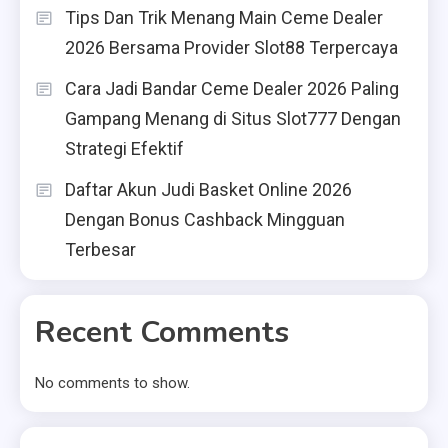
Tips Dan Trik Menang Main Ceme Dealer
2026 Bersama Provider Slot88 Terpercaya
Cara Jadi Bandar Ceme Dealer 2026 Paling
Gampang Menang di Situs Slot777 Dengan
Strategi Efektif
Daftar Akun Judi Basket Online 2026
Dengan Bonus Cashback Mingguan
Terbesar
Recent Comments
No comments to show.