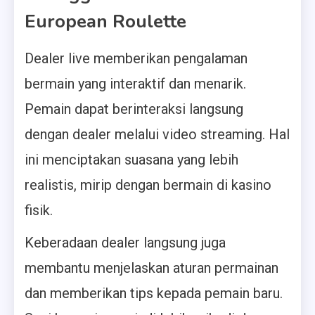
European Roulette
Dealer live memberikan pengalaman
bermain yang interaktif dan menarik.
Pemain dapat berinteraksi langsung
dengan dealer melalui video streaming. Hal
ini menciptakan suasana yang lebih
realistis, mirip dengan bermain di kasino
fisik.
Keberadaan dealer langsung juga
membantu menjelaskan aturan permainan
dan memberikan tips kepada pemain baru.