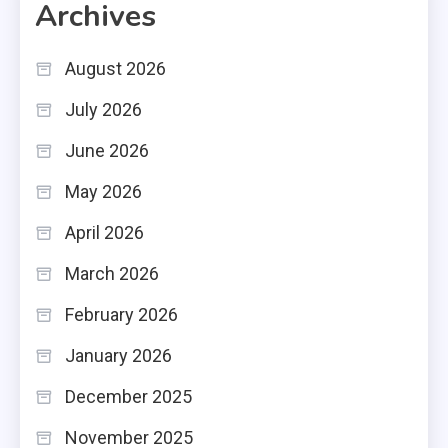
Archives
August 2026
July 2026
June 2026
May 2026
April 2026
March 2026
February 2026
January 2026
December 2025
November 2025