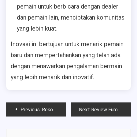
pemain untuk berbicara dengan dealer
dan pemain lain, menciptakan komunitas
yang lebih kuat.
Inovasi ini bertujuan untuk menarik pemain
baru dan mempertahankan yang telah ada
dengan menawarkan pengalaman bermain
yang lebih menarik dan inovatif.
Post
Previous:
Rekomendasi European Roulette Terbaik 2026 untuk Slotter dan Pecinta Game Meja
Next:
Review European Roulette Terbaik 2026: Menelusuri Fitur Unggulan, RTP, dan Keunggulannya
navigation