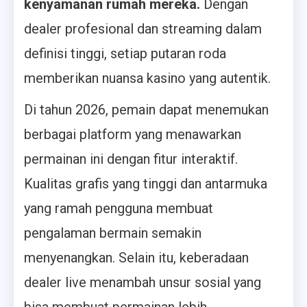
kenyamanan rumah mereka.
Dengan
dealer profesional dan streaming dalam
definisi tinggi, setiap putaran roda
memberikan nuansa kasino yang autentik.
Di tahun 2026, pemain dapat menemukan
berbagai platform yang menawarkan
permainan ini dengan fitur interaktif.
Kualitas grafis yang tinggi dan antarmuka
yang ramah pengguna membuat
pengalaman bermain semakin
menyenangkan. Selain itu, keberadaan
dealer live menambah unsur sosial yang
bisa membuat permainan lebih