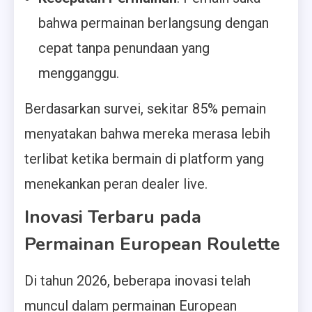
bahwa permainan berlangsung dengan
cepat tanpa penundaan yang
mengganggu.
Berdasarkan survei, sekitar 85% pemain
menyatakan bahwa mereka merasa lebih
terlibat ketika bermain di platform yang
menekankan peran dealer live.
Inovasi Terbaru pada
Permainan European Roulette
Di tahun 2026, beberapa inovasi telah
muncul dalam permainan European