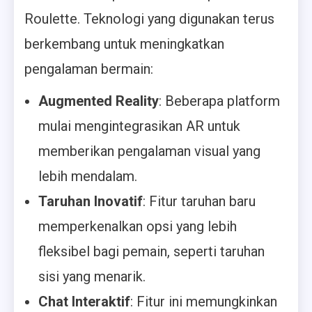
Roulette. Teknologi yang digunakan terus
berkembang untuk meningkatkan
pengalaman bermain:
Augmented Reality
: Beberapa platform
mulai mengintegrasikan AR untuk
memberikan pengalaman visual yang
lebih mendalam.
Taruhan Inovatif
: Fitur taruhan baru
memperkenalkan opsi yang lebih
fleksibel bagi pemain, seperti taruhan
sisi yang menarik.
Chat Interaktif
: Fitur ini memungkinkan