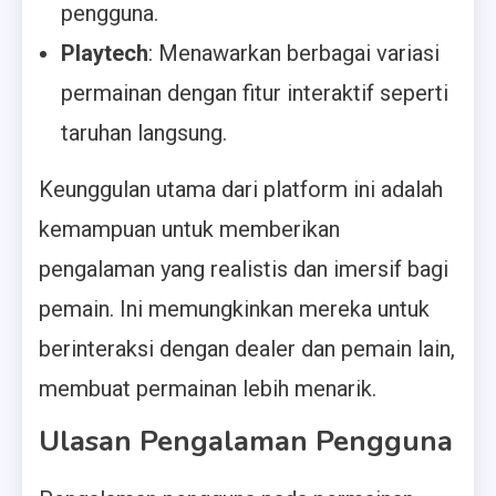
pengguna.
Playtech
: Menawarkan berbagai variasi
permainan dengan fitur interaktif seperti
taruhan langsung.
Keunggulan utama dari platform ini adalah
kemampuan untuk memberikan
pengalaman yang realistis dan imersif bagi
pemain. Ini memungkinkan mereka untuk
berinteraksi dengan dealer dan pemain lain,
membuat permainan lebih menarik.
Ulasan Pengalaman Pengguna