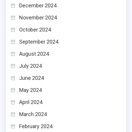
December 2024
November 2024
October 2024
September 2024
August 2024
July 2024
June 2024
May 2024
April 2024
March 2024
February 2024