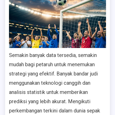
Semakin banyak data tersedia, semakin
mudah bagi petaruh untuk menemukan
strategi yang efektif. Banyak bandar judi
menggunakan teknologi canggih dan
analisis statistik untuk memberikan
prediksi yang lebih akurat. Mengikuti
perkembangan terkini dalam dunia sepak