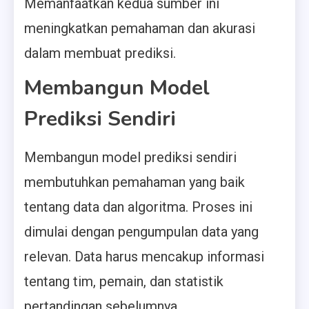
Memanfaatkan kedua sumber ini
meningkatkan pemahaman dan akurasi
dalam membuat prediksi.
Membangun Model
Prediksi Sendiri
Membangun model prediksi sendiri
membutuhkan pemahaman yang baik
tentang data dan algoritma. Proses ini
dimulai dengan pengumpulan data yang
relevan. Data harus mencakup informasi
tentang tim, pemain, dan statistik
pertandingan sebelumnya.