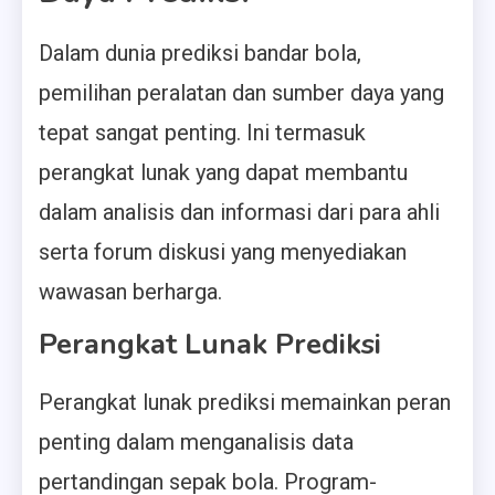
Dalam dunia prediksi bandar bola,
pemilihan peralatan dan sumber daya yang
tepat sangat penting. Ini termasuk
perangkat lunak yang dapat membantu
dalam analisis dan informasi dari para ahli
serta forum diskusi yang menyediakan
wawasan berharga.
Perangkat Lunak Prediksi
Perangkat lunak prediksi memainkan peran
penting dalam menganalisis data
pertandingan sepak bola. Program-