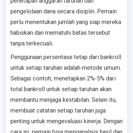
penetapan anggaran taruhan dan
pengelolaan dana secara disiplin. Pemain
perlu menentukan jumlah yang siap mereka
habiskan dan mematuhi batas tersebut
tanpa terkecuali.
Penggunaan persentase tetap dari bankroll
untuk setiap taruhan adalah metode umum.
Sebagai contoh, menetapkan 2%-5% dari
total bankroll untuk setiap taruhan akan
membantu menjaga kestabilan. Selain itu,
membuat catatan setiap taruhan juga
penting untuk mengevaluasi kinerja. Dengan
cara ini, pemain bisa menganalisis hasil dan