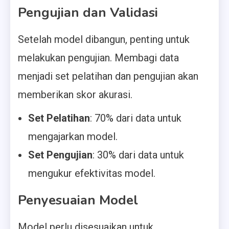
Pengujian dan Validasi
Setelah model dibangun, penting untuk
melakukan pengujian. Membagi data
menjadi set pelatihan dan pengujian akan
memberikan skor akurasi.
Set Pelatihan
: 70% dari data untuk
mengajarkan model.
Set Pengujian
: 30% dari data untuk
mengukur efektivitas model.
Penyesuaian Model
Model perlu disesuaikan untuk