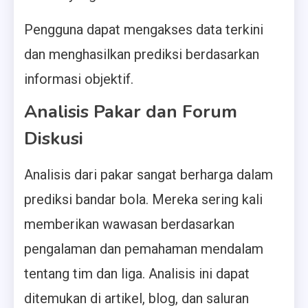
Pengguna dapat mengakses data terkini
dan menghasilkan prediksi berdasarkan
informasi objektif.
Analisis Pakar dan Forum
Diskusi
Analisis dari pakar sangat berharga dalam
prediksi bandar bola. Mereka sering kali
memberikan wawasan berdasarkan
pengalaman dan pemahaman mendalam
tentang tim dan liga. Analisis ini dapat
ditemukan di artikel, blog, dan saluran