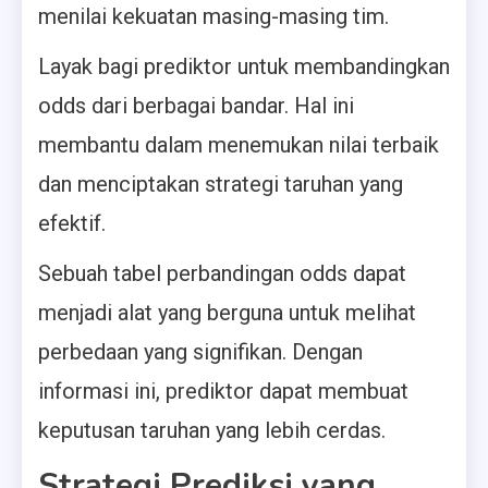
menilai kekuatan masing-masing tim.
Layak bagi prediktor untuk membandingkan
odds dari berbagai bandar. Hal ini
membantu dalam menemukan nilai terbaik
dan menciptakan strategi taruhan yang
efektif.
Sebuah tabel perbandingan odds dapat
menjadi alat yang berguna untuk melihat
perbedaan yang signifikan. Dengan
informasi ini, prediktor dapat membuat
keputusan taruhan yang lebih cerdas.
Strategi Prediksi yang