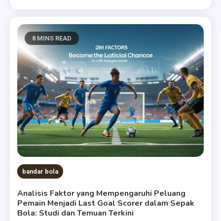
8 MINS READ
bandar bola
Analisis Faktor yang Mempengaruhi Peluang
Pemain Menjadi Last Goal Scorer dalam Sepak
Bola: Studi dan Temuan Terkini