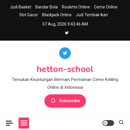
Skip
Judi Basket
Bandar Bola
Roulette Online
Ceme Online
to
Slot Gacor
Blackjack Online
Judi Tembak Ikan
content
07 Aug, 2026
9:43:47 AM
hetton-school
Temukan Keuntungan Bermain Permainan Ceme Keliling
Online di Indonesia
Subscribe