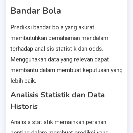
Bandar Bola
Prediksi bandar bola yang akurat
membutuhkan pemahaman mendalam
terhadap analisis statistik dan odds.
Menggunakan data yang relevan dapat
membantu dalam membuat keputusan yang
lebih baik.
Analisis Statistik dan Data
Historis
Analisis statistik memainkan peranan
penting dalam membuat prediksi yang