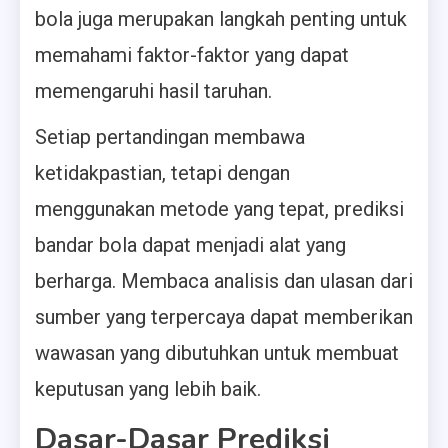
bola juga merupakan langkah penting untuk
memahami faktor-faktor yang dapat
memengaruhi hasil taruhan.
Setiap pertandingan membawa
ketidakpastian, tetapi dengan
menggunakan metode yang tepat, prediksi
bandar bola dapat menjadi alat yang
berharga. Membaca analisis dan ulasan dari
sumber yang terpercaya dapat memberikan
wawasan yang dibutuhkan untuk membuat
keputusan yang lebih baik.
Dasar-Dasar Prediksi