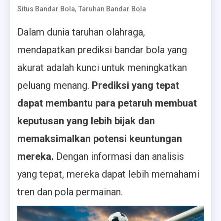
,
Situs Bandar Bola
Taruhan Bandar Bola
Dalam dunia taruhan olahraga,
mendapatkan prediksi bandar bola yang
akurat adalah kunci untuk meningkatkan
peluang menang.
Prediksi yang tepat
dapat membantu para petaruh membuat
keputusan yang lebih bijak dan
memaksimalkan potensi keuntungan
mereka.
Dengan informasi dan analisis
yang tepat, mereka dapat lebih memahami
tren dan pola permainan.