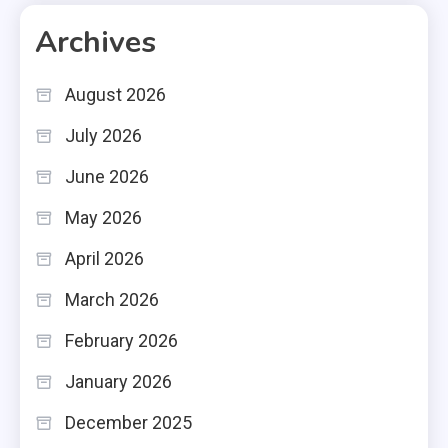
Archives
August 2026
July 2026
June 2026
May 2026
April 2026
March 2026
February 2026
January 2026
December 2025