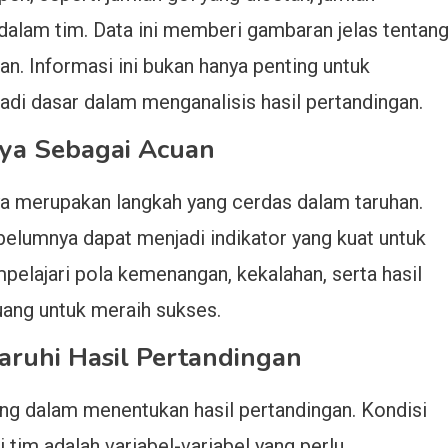
dalam tim. Data ini memberi gambaran jelas tentan
an. Informasi ini bukan hanya penting untuk
di dasar dalam menganalisis hasil pertandingan.
ya Sebagai Acuan
ya merupakan langkah yang cerdas dalam taruhan.
belumnya dapat menjadi indikator yang kuat untuk
elajari pola kemenangan, kekalahan, serta hasil
ang untuk meraih sukses.
ruhi Hasil Pertandingan
ing dalam menentukan hasil pertandingan. Kondisi
i tim adalah variabel-variabel yang perlu