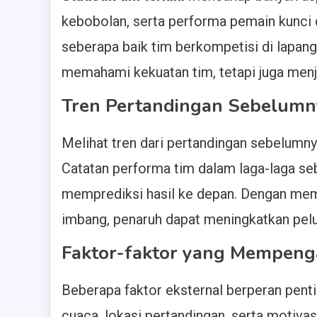
kebobolan, serta performa pemain kunci 
seberapa baik tim berkompetisi di lapang
memahami kekuatan tim, tetapi juga menja
Tren Pertandingan Sebelumn
Melihat tren dari pertandingan sebelumn
Catatan performa tim dalam laga-laga se
memprediksi hasil ke depan. Dengan memp
imbang, penaruh dapat meningkatkan pelu
Faktor-faktor yang Mempenga
Beberapa faktor eksternal berperan pent
cuaca, lokasi pertandingan, serta motivas