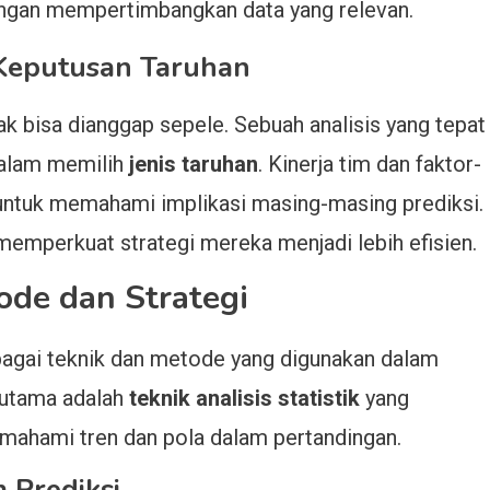
gan mempertimbangkan data yang relevan.
 Keputusan Taruhan
ak bisa dianggap sepele. Sebuah analisis yang tepat
dalam memilih
jenis taruhan
. Kinerja tim dan faktor-
 untuk memahami implikasi masing-masing prediksi.
memperkuat strategi mereka menjadi lebih efisien.
ode dan Strategi
bagai teknik dan metode yang digunakan dalam
 utama adalah
teknik analisis statistik
yang
mahami tren dan pola dalam pertandingan.
m Prediksi