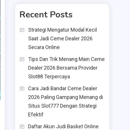
Recent Posts
Strategi Mengatur Modal Kecil
Saat Jadi Ceme Dealer 2026
Secara Online
Tips Dan Trik Menang Main Ceme
Dealer 2026 Bersama Provider
Slot88 Terpercaya
Cara Jadi Bandar Ceme Dealer
2026 Paling Gampang Menang di
Situs Slot777 Dengan Strategi
Efektif
Daftar Akun Judi Basket Online