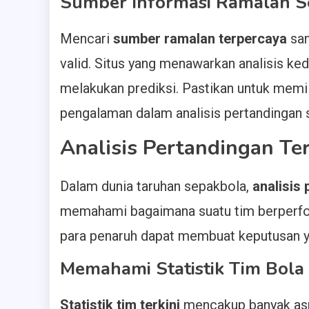
Sumber Informasi Ramalan S
Mencari
sumber ramalan terpercaya
san
valid. Situs yang menawarkan analisis ke
melakukan prediksi. Pastikan untuk memil
pengalaman dalam analisis pertandingan 
Analisis Pertandingan Te
Dalam dunia taruhan sepakbola,
analisis 
memahami bagaimana suatu tim berperf
para penaruh dapat membuat keputusan yan
Memahami Statistik Tim Bola 
Statistik tim terkini
mencakup banyak aspe