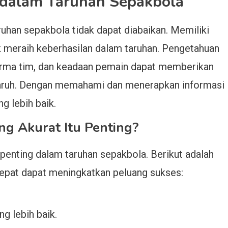
 dalam Taruhan Sepakbola
uhan sepakbola tidak dapat diabaikan. Memiliki
k meraih keberhasilan dalam taruhan. Pengetahuan
orma tim, dan keadaan pemain dapat memberikan
enaruh. Dengan memahami dan menerapkan informasi
g lebih baik.
ng Akurat Itu Penting?
penting dalam taruhan sepakbola. Berikut adalah
epat dapat meningkatkan peluang sukses:
g lebih baik.