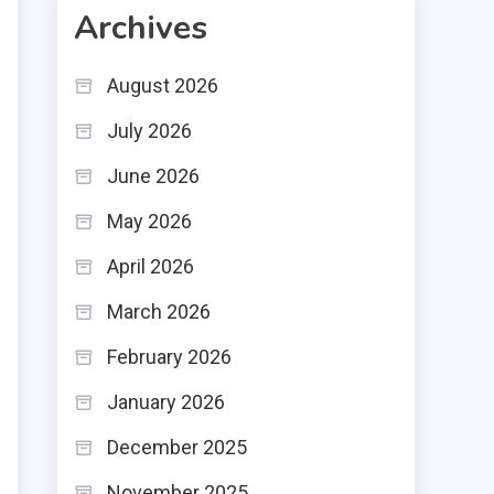
Archives
August 2026
July 2026
June 2026
May 2026
April 2026
March 2026
February 2026
January 2026
December 2025
November 2025