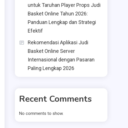
untuk Taruhan Player Props Judi
Basket Online Tahun 2026:
Panduan Lengkap dan Strategi
Efektif
Rekomendasi Aplikasi Judi
Basket Online Server
Internasional dengan Pasaran
Paling Lengkap 2026
Recent Comments
No comments to show.