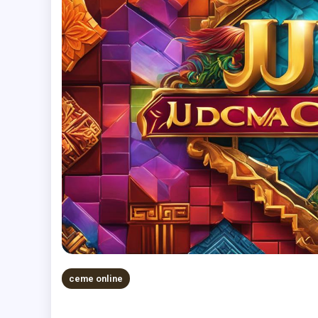
ceme online