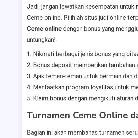
Jadi, jangan lewatkan kesempatan untuk
Ceme online. Pilihlah situs judi online 
Ceme online
dengan bonus yang menggiu
untungkan!
Nikmati berbagai jenis bonus yang dita
Bonus deposit memberikan tambahan s
Ajak teman-teman untuk bermain dan d
Manfaatkan program loyalitas untuk m
Klaim bonus dengan mengikuti aturan d
Turnamen Ceme Online da
Bagian ini akan membahas turnamen ser