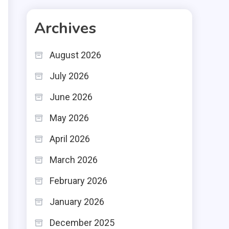
Archives
August 2026
July 2026
June 2026
May 2026
April 2026
March 2026
February 2026
January 2026
December 2025