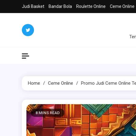
Skip
Judi Basket
Bandar Bola
Roulette Online
Ceme Online
to
content
Tem
Home
Ceme Online
Promo Judi Ceme Online Ter
8 MINS READ