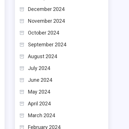
December 2024
November 2024
October 2024
September 2024
August 2024
July 2024
June 2024
May 2024
April 2024
March 2024
February 2024