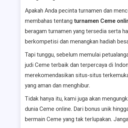
Apakah Anda pecinta turnamen dan mencar
membahas tentang
turnamen Ceme onli
beragam turnamen yang tersedia serta had
berkompetisi dan menangkan hadiah besa
Tapi tunggu, sebelum memulai petualanga
judi Ceme terbaik dan terpercaya di Indo
merekomendasikan situs-situs terkemu
yang aman dan menghibur.
Tidak hanya itu, kami juga akan mengung
dunia Ceme online. Dari bonus unik hing
bermain Ceme yang tak terlupakan. Janga