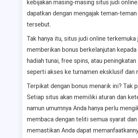
kebijakan masing-masing situs judi online.
dapatkan dengan mengajak teman-teman A
tersebut.
Tak hanya itu, situs judi online terkemuk
memberikan bonus berkelanjutan kepada p
hadiah tunai, free spins, atau peningkat
seperti akses ke turnamen eksklusif dan 
Terpikat dengan bonus menarik ini? Tak p
Setiap situs akan memiliki aturan dan ke
namun umumnya Anda hanya perlu mengikut
membaca dengan teliti semua syarat dan
memastikan Anda dapat memanfaatkanny