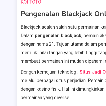
KOI TOTO
Pengenalan Blackjack Onl
Blackjack adalah salah satu permainan kar
Dalam
pengenalan blackjack
, pemain ak
dengan nama 21. Tujuan utama dalam per
memiliki nilai tangan yang lebih tinggi t
membuat permainan ini mudah dipahami 
Dengan kemajuan teknologi,
Situs Judi 
melalui berbagai situs perjudian. Pemai
dengan kasino fisik. Hal ini dimungkinkan 
permainan yang diverse.