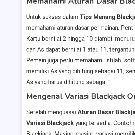
Memahami Aturan Dasar Blac
Untuk sukses dalam
Tips Menang Blackj
memahami aturan dasar permainan. Pentin
Kartu bernilai 2 hingga 10 diambil menurut
dan As dapat bernilai 1 atau 11, tergant
Pemain juga perlu memahami istilah “soft
memiliki As yang dihitung sebagai 11, se
As yang harus dihitung sebagai 1.
Mengenal Variasi Blackjack O
Setelah menguasai
Aturan Dasar Blackj
Variasi Blackjack
yang tersedia. Contoh
Blackjack. Masing-masing variasi memilik