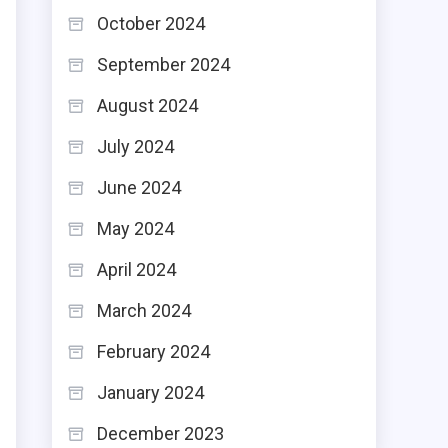
October 2024
September 2024
August 2024
July 2024
June 2024
May 2024
April 2024
March 2024
February 2024
January 2024
December 2023