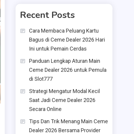
Recent Posts
Cara Membaca Peluang Kartu
Bagus di Ceme Dealer 2026 Hari
Ini untuk Pemain Cerdas
Panduan Lengkap Aturan Main
Ceme Dealer 2026 untuk Pemula
di Slot777
Strategi Mengatur Modal Kecil
Saat Jadi Ceme Dealer 2026
Secara Online
Tips Dan Trik Menang Main Ceme
Dealer 2026 Bersama Provider