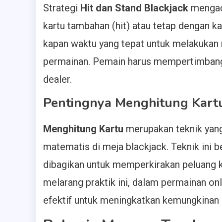
Strategi
Hit dan Stand Blackjack
mengac
kartu tambahan (hit) atau tetap dengan k
kapan waktu yang tepat untuk melakukan 
permainan. Pemain harus mempertimbangka
dealer.
Pentingnya Menghitung Kart
Menghitung Kartu
merupakan teknik yan
matematis di meja blackjack. Teknik ini 
dibagikan untuk memperkirakan peluang k
melarang praktik ini, dalam permainan onl
efektif untuk meningkatkan kemungkinan