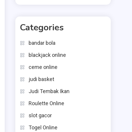
Categories
bandar bola
blackjack online
ceme online
judi basket
Judi Tembak Ikan
Roulette Online
slot gacor
Togel Online