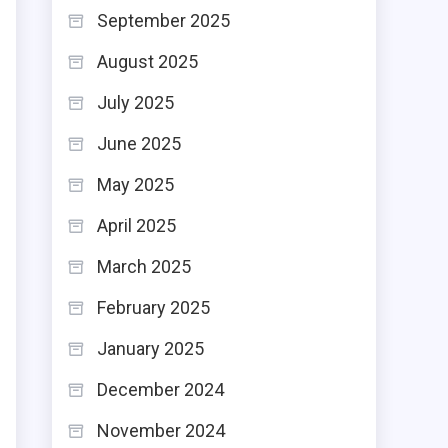
September 2025
August 2025
July 2025
June 2025
May 2025
April 2025
March 2025
February 2025
January 2025
December 2024
November 2024