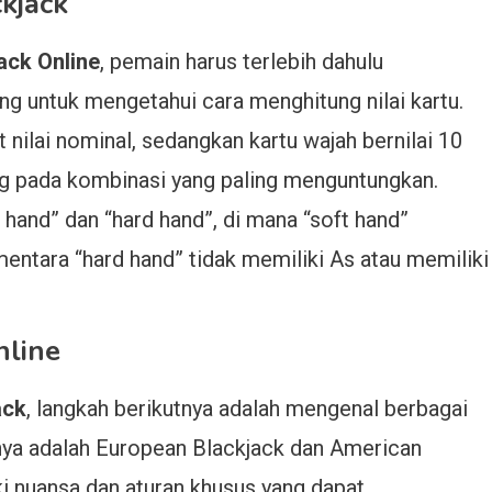
kjack
ack Online
, pemain harus terlebih dahulu
g untuk mengetahui cara menghitung nilai kartu.
 nilai nominal, sedangkan kartu wajah bernilai 10
ung pada kombinasi yang paling menguntungkan.
 hand” dan “hard hand”, di mana “soft hand”
mentara “hard hand” tidak memiliki As atau memiliki
nline
ack
, langkah berikutnya adalah mengenal berbagai
nya adalah European Blackjack dan American
i nuansa dan aturan khusus yang dapat