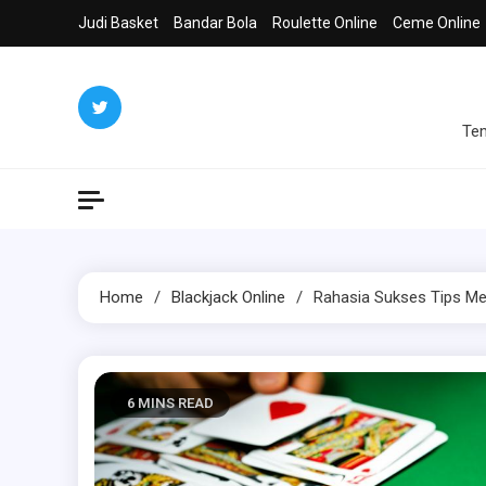
Skip
Judi Basket
Bandar Bola
Roulette Online
Ceme Online
to
content
Tem
Home
Blackjack Online
Rahasia Sukses Tips Me
6 MINS READ