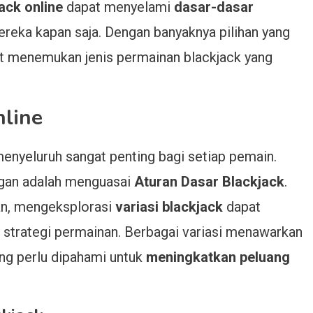
ack online
dapat menyelami
dasar-dasar
eka kapan saja. Dengan banyaknya pilihan yang
pat menemukan jenis permainan blackjack yang
nline
nyeluruh sangat penting bagi setiap pemain.
gan adalah menguasai
Aturan Dasar Blackjack
.
n, mengeksplorasi
variasi blackjack
dapat
trategi permainan. Berbagai variasi menawarkan
ng perlu dipahami untuk
meningkatkan peluang