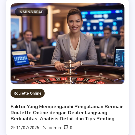
6 MINS READ
Roulette Online
Faktor Yang Mempengaruhi Pengalaman Bermain
Roulette Online dengan Dealer Langsung
Berkualitas: Analisis Detail dan Tips Penting
0
11/07/2026
admin