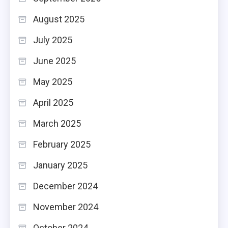
August 2025
July 2025
June 2025
May 2025
April 2025
March 2025
February 2025
January 2025
December 2024
November 2024
October 2024