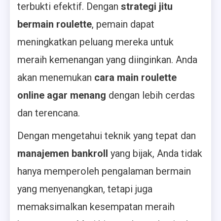
terbukti efektif. Dengan
strategi jitu
bermain roulette
, pemain dapat
meningkatkan peluang mereka untuk
meraih kemenangan yang diinginkan. Anda
akan menemukan
cara main roulette
online agar menang
dengan lebih cerdas
dan terencana.
Dengan mengetahui teknik yang tepat dan
manajemen bankroll
yang bijak, Anda tidak
hanya memperoleh pengalaman bermain
yang menyenangkan, tetapi juga
memaksimalkan kesempatan meraih