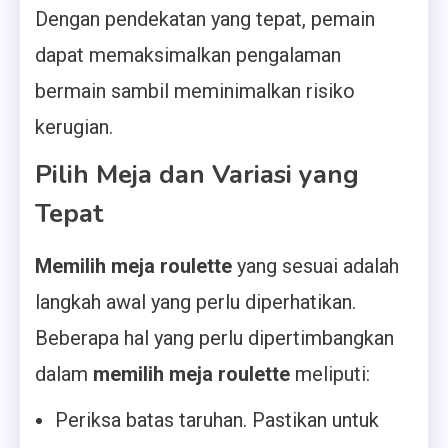
Dengan pendekatan yang tepat, pemain
dapat memaksimalkan pengalaman
bermain sambil meminimalkan risiko
kerugian.
Pilih Meja dan Variasi yang
Tepat
Memilih meja roulette
yang sesuai adalah
langkah awal yang perlu diperhatikan.
Beberapa hal yang perlu dipertimbangkan
dalam
memilih meja roulette
meliputi:
Periksa batas taruhan. Pastikan untuk