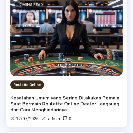
9 MINS READ
Roulette Online
Kesalahan Umum yang Sering Dilakukan Pemain
Saat Bermain Roulette Online Dealer Langsung
dan Cara Menghindarinya
0
12/07/2026
admin