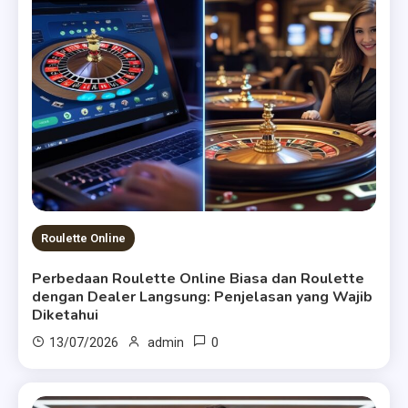
Roulette Online
Perbedaan Roulette Online Biasa dan Roulette
dengan Dealer Langsung: Penjelasan yang Wajib
Diketahui
0
13/07/2026
admin