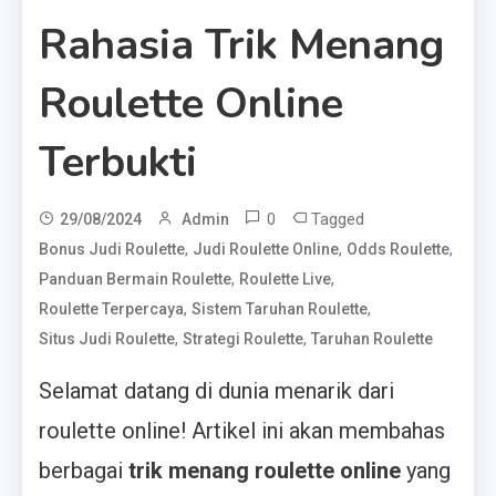
Rahasia Trik Menang
Roulette Online
Terbukti
0
Tagged
29/08/2024
Admin
,
,
,
Bonus Judi Roulette
Judi Roulette Online
Odds Roulette
,
,
Panduan Bermain Roulette
Roulette Live
,
,
Roulette Terpercaya
Sistem Taruhan Roulette
,
,
Situs Judi Roulette
Strategi Roulette
Taruhan Roulette
Selamat datang di dunia menarik dari
roulette online! Artikel ini akan membahas
berbagai
trik menang roulette online
yang