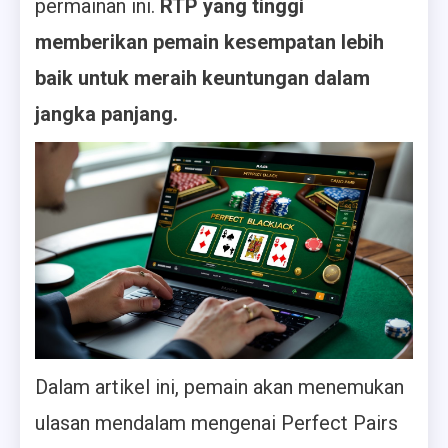
permainan ini.
RTP yang tinggi
memberikan pemain kesempatan lebih
baik untuk meraih keuntungan dalam
jangka panjang.
Dalam artikel ini, pemain akan menemukan
ulasan mendalam mengenai Perfect Pairs