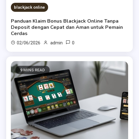
blackjack online
Panduan Klaim Bonus Blackjack Online Tanpa
Deposit dengan Cepat dan Aman untuk Pemain
Cerdas
0
02/06/2026
admin
9 MINS READ