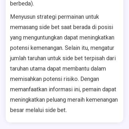
berbeda).
Menyusun strategi permainan untuk
memasang side bet saat berada di posisi
yang menguntungkan dapat meningkatkan
potensi kemenangan. Selain itu, mengatur
jumlah taruhan untuk side bet terpisah dari
taruhan utama dapat membantu dalam
memisahkan potensi risiko. Dengan
memanfaatkan informasi ini, pemain dapat
meningkatkan peluang meraih kemenangan
besar melalui side bet.