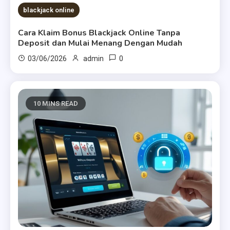
blackjack online
Cara Klaim Bonus Blackjack Online Tanpa
Deposit dan Mulai Menang Dengan Mudah
0
03/06/2026
admin
10 MINS READ