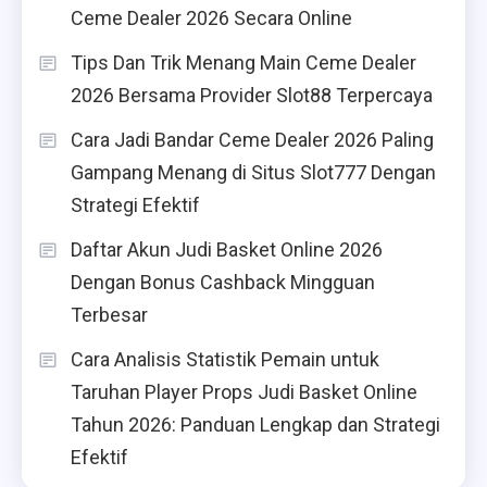
Ceme Dealer 2026 Secara Online
Tips Dan Trik Menang Main Ceme Dealer
2026 Bersama Provider Slot88 Terpercaya
Cara Jadi Bandar Ceme Dealer 2026 Paling
Gampang Menang di Situs Slot777 Dengan
Strategi Efektif
Daftar Akun Judi Basket Online 2026
Dengan Bonus Cashback Mingguan
Terbesar
Cara Analisis Statistik Pemain untuk
Taruhan Player Props Judi Basket Online
Tahun 2026: Panduan Lengkap dan Strategi
Efektif