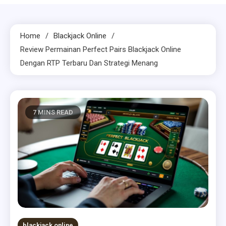
Home
Blackjack Online
Review Permainan Perfect Pairs Blackjack Online
Dengan RTP Terbaru Dan Strategi Menang
7 MINS READ
blackjack online