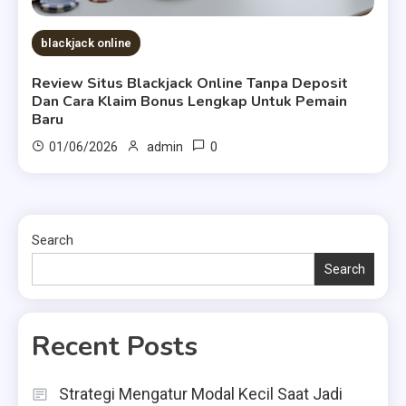
blackjack online
Review Situs Blackjack Online Tanpa Deposit
Dan Cara Klaim Bonus Lengkap Untuk Pemain
Baru
0
01/06/2026
admin
Search
Search
Recent Posts
Strategi Mengatur Modal Kecil Saat Jadi