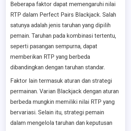
Beberapa faktor dapat memengaruhi nilai
RTP dalam Perfect Pairs Blackjack. Salah
satunya adalah jenis taruhan yang dipilih
pemain. Taruhan pada kombinasi tertentu,
seperti pasangan sempurna, dapat
memberikan RTP yang berbeda
dibandingkan dengan taruhan standar.
Faktor lain termasuk aturan dan strategi
permainan. Varian Blackjack dengan aturan
berbeda mungkin memiliki nilai RTP yang
bervariasi. Selain itu, strategi pemain
dalam mengelola taruhan dan keputusan