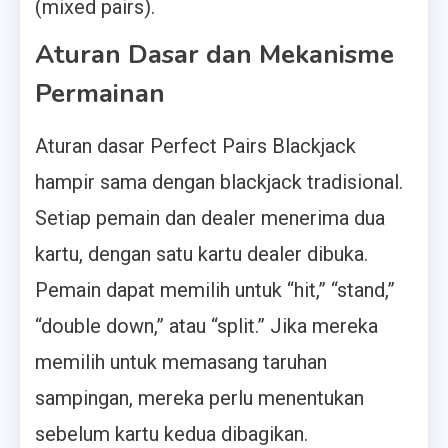
(mixed pairs).
Aturan Dasar dan Mekanisme
Permainan
Aturan dasar Perfect Pairs Blackjack
hampir sama dengan blackjack tradisional.
Setiap pemain dan dealer menerima dua
kartu, dengan satu kartu dealer dibuka.
Pemain dapat memilih untuk “hit,” “stand,”
“double down,” atau “split.” Jika mereka
memilih untuk memasang taruhan
sampingan, mereka perlu menentukan
sebelum kartu kedua dibagikan.