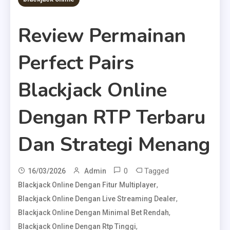
Review Permainan
Perfect Pairs
Blackjack Online
Dengan RTP Terbaru
Dan Strategi Menang
0
Tagged
16/03/2026
Admin
,
Blackjack Online Dengan Fitur Multiplayer
,
Blackjack Online Dengan Live Streaming Dealer
,
Blackjack Online Dengan Minimal Bet Rendah
,
Blackjack Online Dengan Rtp Tinggi