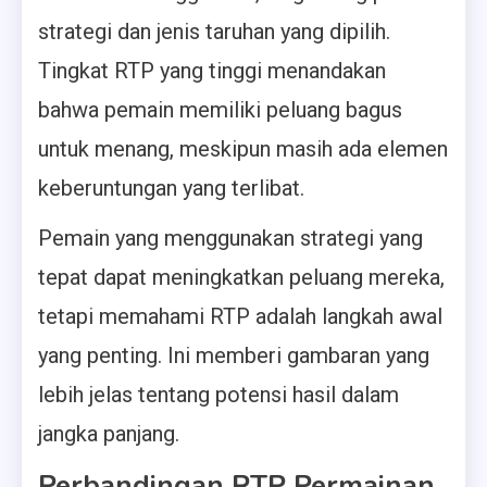
strategi dan jenis taruhan yang dipilih.
Tingkat RTP yang tinggi menandakan
bahwa pemain memiliki peluang bagus
untuk menang, meskipun masih ada elemen
keberuntungan yang terlibat.
Pemain yang menggunakan strategi yang
tepat dapat meningkatkan peluang mereka,
tetapi memahami RTP adalah langkah awal
yang penting. Ini memberi gambaran yang
lebih jelas tentang potensi hasil dalam
jangka panjang.
Perbandingan RTP Permainan