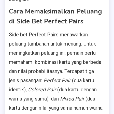
Cara Memaksimalkan Peluang
di Side Bet Perfect Pairs
Side bet Perfect Pairs menawarkan
peluang tambahan untuk menang. Untuk
meningkatkan peluang ini, pemain perlu
memahami kombinasi kartu yang berbeda
dan nilai probabilitasnya. Terdapat tiga
jenis pasangan:
Perfect Pair
(dua kartu
identik),
Colored Pair
(dua kartu dengan
warna yang sama), dan
Mixed Pair
(dua
kartu dengan nilai yang sama namun warna