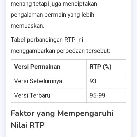
menang tetapi juga menciptakan
pengalaman bermain yang lebih
memuaskan.
Tabel perbandingan RTP ini
menggambarkan perbedaan tersebut:
Versi Permainan
RTP (%)
Versi Sebelumnya
93
Versi Terbaru
95-99
Faktor yang Mempengaruhi
Nilai RTP