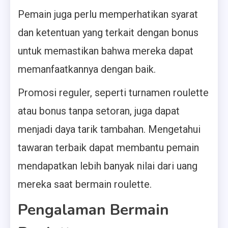
Pemain juga perlu memperhatikan syarat
dan ketentuan yang terkait dengan bonus
untuk memastikan bahwa mereka dapat
memanfaatkannya dengan baik.
Promosi reguler, seperti turnamen roulette
atau bonus tanpa setoran, juga dapat
menjadi daya tarik tambahan. Mengetahui
tawaran terbaik dapat membantu pemain
mendapatkan lebih banyak nilai dari uang
mereka saat bermain roulette.
Pengalaman Bermain