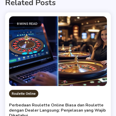
Related Posts
8 MINS READ
Roulette Online
Perbedaan Roulette Online Biasa dan Roulette
dengan Dealer Langsung: Penjelasan yang Wajib
Diketahui