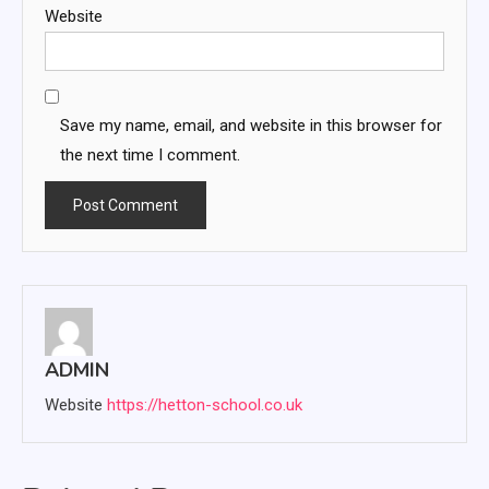
Website
Save my name, email, and website in this browser for
the next time I comment.
ADMIN
Website
https://hetton-school.co.uk