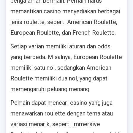
pengalaman bermain. Pemain harus
memastikan casino menyediakan berbagai
jenis roulette, seperti American Roulette,
European Roulette, dan French Roulette.
Setiap varian memiliki aturan dan odds
yang berbeda. Misalnya, European Roulette
memiliki satu nol, sedangkan American
Roulette memiliki dua nol, yang dapat
memengaruhi peluang menang.
Pemain dapat mencari casino yang juga
menawarkan roulette dengan tema atau
variasi menarik, seperti Immersive