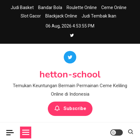
Skip
Judi Basket
Bandar Bola
Roulette Online
Ceme Online
to
Slot Gacor
Blackjack Online
Judi Tembak Ikan
content
06 Aug, 2026
4:53:56 PM
hetton-school
Temukan Keuntungan Bermain Permainan Ceme Keliling
Online di Indonesia
Subscribe