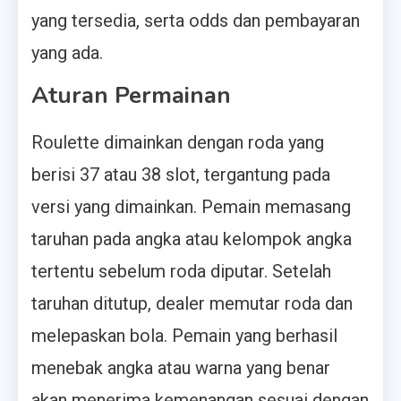
yang tersedia, serta odds dan pembayaran
yang ada.
Aturan Permainan
Roulette dimainkan dengan roda yang
berisi 37 atau 38 slot, tergantung pada
versi yang dimainkan. Pemain memasang
taruhan pada angka atau kelompok angka
tertentu sebelum roda diputar. Setelah
taruhan ditutup, dealer memutar roda dan
melepaskan bola. Pemain yang berhasil
menebak angka atau warna yang benar
akan menerima kemenangan sesuai dengan