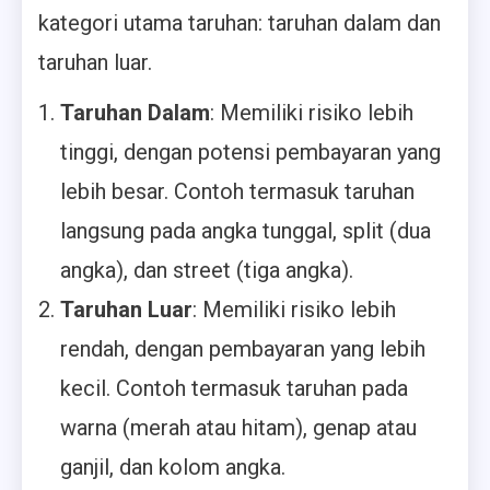
kategori utama taruhan: taruhan dalam dan
taruhan luar.
Taruhan Dalam
: Memiliki risiko lebih
tinggi, dengan potensi pembayaran yang
lebih besar. Contoh termasuk taruhan
langsung pada angka tunggal, split (dua
angka), dan street (tiga angka).
Taruhan Luar
: Memiliki risiko lebih
rendah, dengan pembayaran yang lebih
kecil. Contoh termasuk taruhan pada
warna (merah atau hitam), genap atau
ganjil, dan kolom angka.