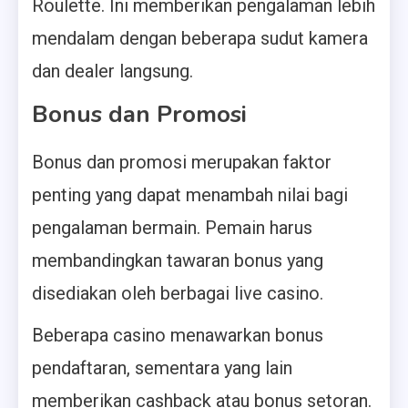
Roulette. Ini memberikan pengalaman lebih
mendalam dengan beberapa sudut kamera
dan dealer langsung.
Bonus dan Promosi
Bonus dan promosi merupakan faktor
penting yang dapat menambah nilai bagi
pengalaman bermain. Pemain harus
membandingkan tawaran bonus yang
disediakan oleh berbagai live casino.
Beberapa casino menawarkan bonus
pendaftaran, sementara yang lain
memberikan cashback atau bonus setoran.