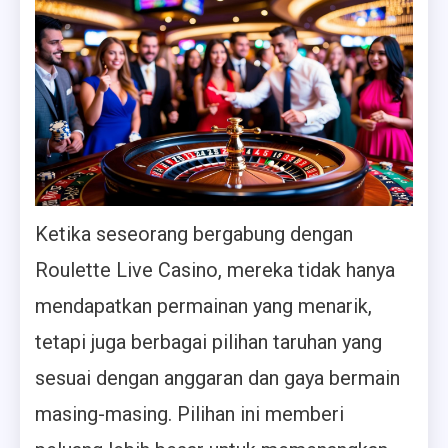
Ketika seseorang bergabung dengan
Roulette Live Casino, mereka tidak hanya
mendapatkan permainan yang menarik,
tetapi juga berbagai pilihan taruhan yang
sesuai dengan anggaran dan gaya bermain
masing-masing. Pilihan ini memberi