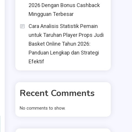
2026 Dengan Bonus Cashback
Mingguan Terbesar
Cara Analisis Statistik Pemain
untuk Taruhan Player Props Judi
Basket Online Tahun 2026:
Panduan Lengkap dan Strategi
Efektif
Recent Comments
No comments to show.