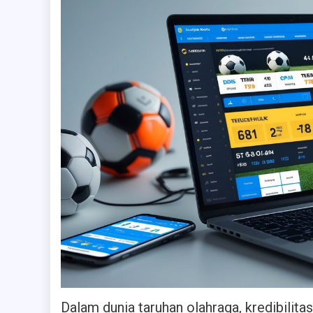
Dalam dunia taruhan olahraga, kredibilita