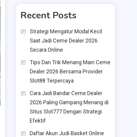
Recent Posts
Strategi Mengatur Modal Kecil
Saat Jadi Ceme Dealer 2026
Secara Online
Tips Dan Trik Menang Main Ceme
Dealer 2026 Bersama Provider
Slot88 Terpercaya
Cara Jadi Bandar Ceme Dealer
2026 Paling Gampang Menang di
Situs Slot777 Dengan Strategi
Efektif
Daftar Akun Judi Basket Online