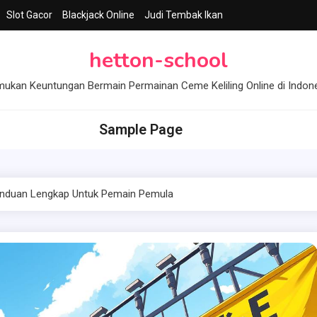
Slot Gacor
Blackjack Online
Judi Tembak Ikan
hetton-school
ukan Keuntungan Bermain Permainan Ceme Keliling Online di Indon
Sample Page
Panduan Lengkap Untuk Pemain Pemula