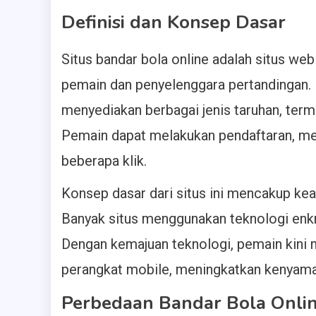
Definisi dan Konsep Dasar
Situs bandar bola online adalah situs web
pemain dan penyelenggara pertandingan. 
menyediakan berbagai jenis taruhan, term
Pemain dapat melakukan pendaftaran, men
beberapa klik.
Konsep dasar dari situs ini mencakup kea
Banyak situs menggunakan teknologi enk
Dengan kemajuan teknologi, pemain kini 
perangkat mobile, meningkatkan kenyam
Perbedaan Bandar Bola Onli