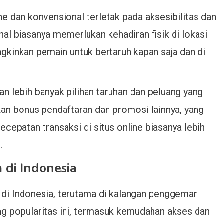
e dan konvensional terletak pada aksesibilitas dan
l biasanya memerlukan kehadiran fisik di lokasi
gkinkan pemain untuk bertaruh kapan saja dan di
an lebih banyak pilihan taruhan dan peluang yang
akan bonus pendaftaran dan promosi lainnya, yang
ecepatan transaksi di situs online biasanya lebih
.
 di Indonesia
 di Indonesia, terutama di kalangan penggemar
g popularitas ini, termasuk kemudahan akses dan