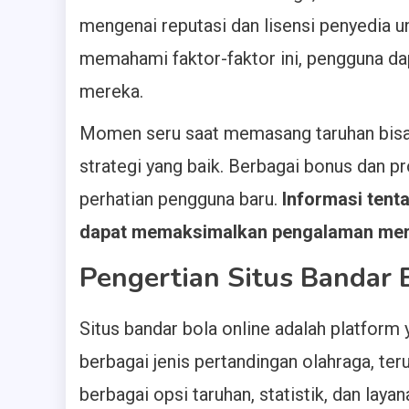
mengenai reputasi dan lisensi penyedia 
memahami faktor-faktor ini, pengguna da
mereka.
Momen seru saat memasang taruhan bisa 
strategi yang baik. Berbagai bonus dan p
perhatian pengguna baru.
Informasi tenta
dapat memaksimalkan pengalaman mer
Pengertian Situs Bandar 
Situs bandar bola online adalah platform
berbagai jenis pertandingan olahraga, t
berbagai opsi taruhan, statistik, dan lay