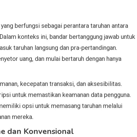
 yang berfungsi sebagai perantara taruhan antara
Dalam konteks ini, bandar bertanggung jawab untuk
asuk taruhan langsung dan pra-pertandingan.
yetor uang, dan mulai bertaruh dengan hanya
manan, kecepatan transaksi, dan aksesibilitas.
ripsi untuk memastikan keamanan data pengguna.
memiliki opsi untuk memasang taruhan melalui
anan mereka.
ne dan Konvensional