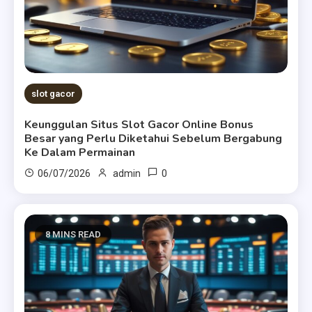
slot gacor
Keunggulan Situs Slot Gacor Online Bonus
Besar yang Perlu Diketahui Sebelum Bergabung
Ke Dalam Permainan
0
06/07/2026
admin
8 MINS READ