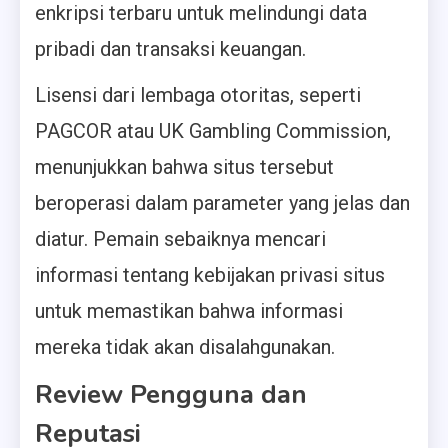
enkripsi terbaru untuk melindungi data
pribadi dan transaksi keuangan.
Lisensi dari lembaga otoritas, seperti
PAGCOR atau UK Gambling Commission,
menunjukkan bahwa situs tersebut
beroperasi dalam parameter yang jelas dan
diatur. Pemain sebaiknya mencari
informasi tentang kebijakan privasi situs
untuk memastikan bahwa informasi
mereka tidak akan disalahgunakan.
Review Pengguna dan
Reputasi