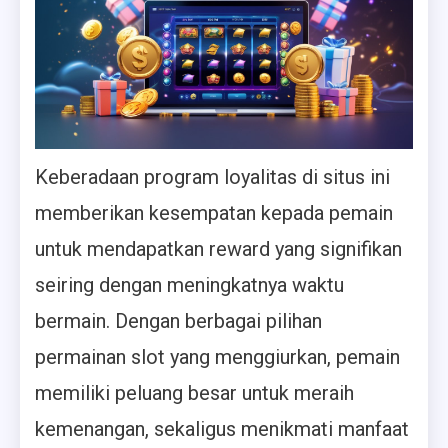
Keberadaan program loyalitas di situs ini
memberikan kesempatan kepada pemain
untuk mendapatkan reward yang signifikan
seiring dengan meningkatnya waktu
bermain. Dengan berbagai pilihan
permainan slot yang menggiurkan, pemain
memiliki peluang besar untuk meraih
kemenangan, sekaligus menikmati manfaat