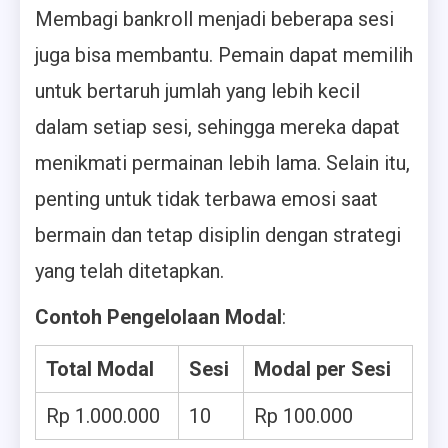
Membagi bankroll menjadi beberapa sesi
juga bisa membantu. Pemain dapat memilih
untuk bertaruh jumlah yang lebih kecil
dalam setiap sesi, sehingga mereka dapat
menikmati permainan lebih lama. Selain itu,
penting untuk tidak terbawa emosi saat
bermain dan tetap disiplin dengan strategi
yang telah ditetapkan.
Contoh Pengelolaan Modal
:
Total Modal
Sesi
Modal per Sesi
Rp 1.000.000
10
Rp 100.000