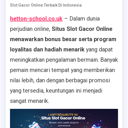
Slot Gacor Online Terbaik Di Indonesia
hetton-school.co.uk
– Dalam dunia
perjudian online,
Situs Slot Gacor Online
menawarkan bonus besar serta program
loyalitas dan hadiah menarik
yang dapat
meningkatkan pengalaman bermain. Banyak
pemain mencari tempat yang memberikan
nilai lebih, dan dengan berbagai promosi
yang tersedia, keuntungan ini menjadi
sangat menarik.