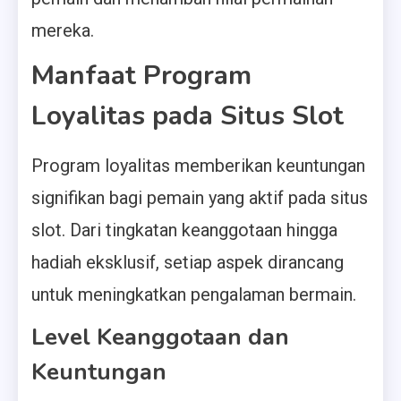
mereka.
Manfaat Program
Loyalitas pada Situs Slot
Program loyalitas memberikan keuntungan
signifikan bagi pemain yang aktif pada situs
slot. Dari tingkatan keanggotaan hingga
hadiah eksklusif, setiap aspek dirancang
untuk meningkatkan pengalaman bermain.
Level Keanggotaan dan
Keuntungan