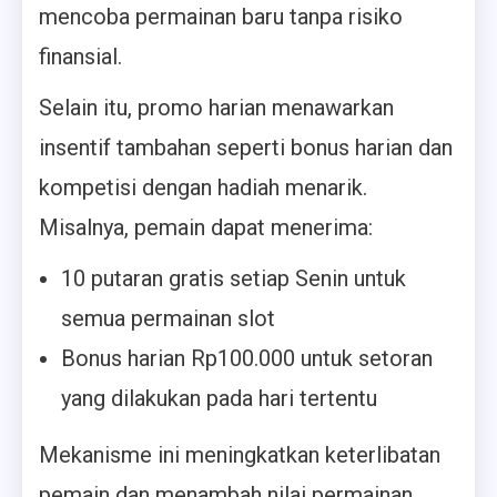
mencoba permainan baru tanpa risiko
finansial.
Selain itu, promo harian menawarkan
insentif tambahan seperti bonus harian dan
kompetisi dengan hadiah menarik.
Misalnya, pemain dapat menerima:
10 putaran gratis setiap Senin untuk
semua permainan slot
Bonus harian Rp100.000 untuk setoran
yang dilakukan pada hari tertentu
Mekanisme ini meningkatkan keterlibatan
pemain dan menambah nilai permainan