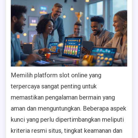
Memilih platform slot online yang
terpercaya sangat penting untuk
memastikan pengalaman bermain yang
aman dan menguntungkan. Beberapa aspek
kunci yang perlu dipertimbangkan meliputi
kriteria resmi situs, tingkat keamanan dan