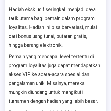
Hadiah eksklusif seringkali menjadi daya
tarik utama bagi pemain dalam program
loyalitas. Hadiah ini bisa bervariasi, mulai
dari bonus uang tunai, putaran gratis,
hingga barang elektronik.
Pemain yang mencapai level tertentu di
program loyalitas juga dapat mendapatkan
akses VIP ke acara-acara spesial dan
pengalaman unik. Misalnya, mereka
mungkin diundang untuk mengikuti
turnamen dengan hadiah yang lebih besar.