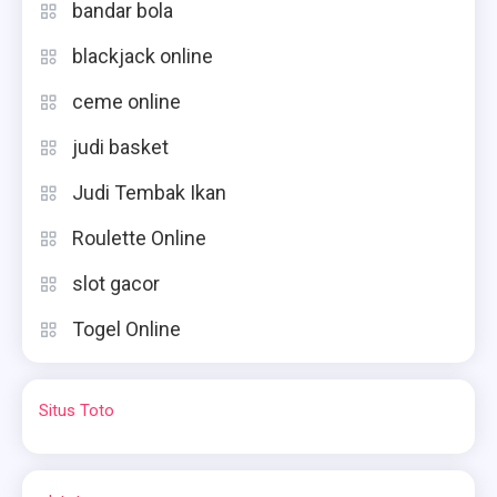
bandar bola
blackjack online
ceme online
judi basket
Judi Tembak Ikan
Roulette Online
slot gacor
Togel Online
Situs Toto