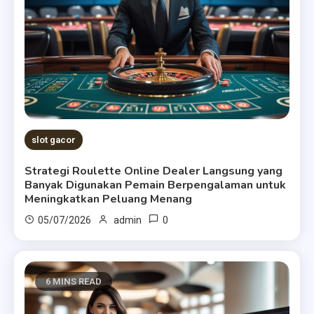
slot gacor
Strategi Roulette Online Dealer Langsung yang
Banyak Digunakan Pemain Berpengalaman untuk
Meningkatkan Peluang Menang
0
05/07/2026
admin
6 MINS READ