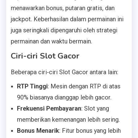
menawarkan bonus, putaran gratis, dan
jackpot. Keberhasilan dalam permainan ini
juga seringkali dipengaruhi oleh strategi
permainan dan waktu bermain.
Ciri-ciri Slot Gacor
Beberapa ciri-ciri Slot Gacor antara lain:
RTP Tinggi
: Mesin dengan RTP di atas
90% biasanya dianggap lebih gacor.
Frekuensi Pembayaran
: Slot yang
memberikan kemenangan lebih sering.
Bonus Menarik
: Fitur bonus yang lebih