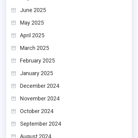
June 2025
May 2025
April 2025
March 2025
February 2025
January 2025
December 2024
November 2024
October 2024
September 2024
August 2024