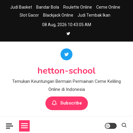
Skip
Judi Basket
Bandar Bola
Roulette Online
Ceme Online
to
Slot Gacor
Blackjack Online
Judi Tembak Ikan
content
08 Aug, 2026
10:43:06 AM
hetton-school
Temukan Keuntungan Bermain Permainan Ceme Keliling
Online di Indonesia
Subscribe