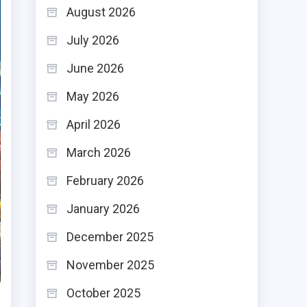
August 2026
July 2026
June 2026
May 2026
April 2026
March 2026
February 2026
January 2026
December 2025
November 2025
October 2025