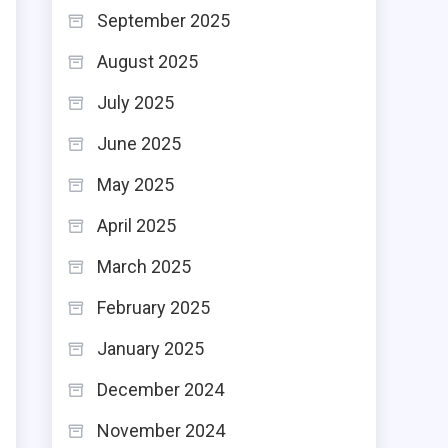
September 2025
August 2025
July 2025
June 2025
i
May 2025
April 2025
March 2025
February 2025
January 2025
December 2024
November 2024