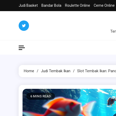
Skip
Judi Basket
Bandar Bola
Roulette Online
Ceme Online
to
content
Tem
Home
Judi Tembak Ikan
Slot Tembak Ikan: Pa
6 MINS READ