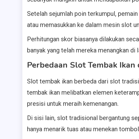
Setelah sejumlah poin terkumpul, pemain
atau memasukkan ke dalam mesin slot un
Perhitungan skor biasanya dilakukan sec
banyak yang telah mereka menangkan di la
Perbedaan Slot Tembak Ikan 
Slot tembak ikan berbeda dari slot tradi
tembak ikan melibatkan elemen keteram
presisi untuk meraih kemenangan.
Di sisi lain, slot tradisional bergantun
hanya menarik tuas atau menekan tombol