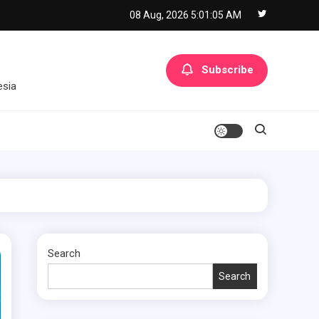
08 Aug, 2026
5:01:06 AM
Subscribe
esia
Search
Search