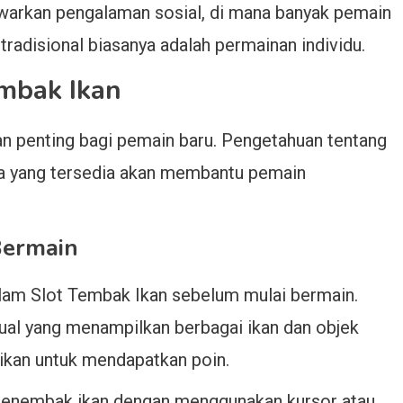
awarkan pengalaman sosial, di mana banyak pemain
tradisional biasanya adalah permainan individu.
mbak Ikan
 penting bagi pemain baru. Pengetahuan tentang
jata yang tersedia akan membantu pemain
Bermain
am Slot Tembak Ikan sebelum mulai bermain.
ual yang menampilkan berbagai ikan dan objek
ikan untuk mendapatkan poin.
menembak ikan dengan menggunakan kursor atau