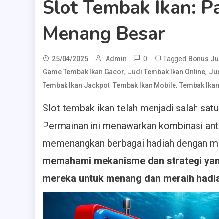
Slot Tembak Ikan: 
Menang Besar
0
Tagged
25/04/2025
Admin
Bonus Ju
,
,
Game Tembak Ikan Gacor
Judi Tembak Ikan Online
Jud
,
,
Tembak Ikan Jackpot
Tembak Ikan Mobile
Tembak Ikan
Slot tembak ikan telah menjadi salah satu
Permainan ini menawarkan kombinasi anta
memenangkan berbagai hadiah dengan me
memahami mekanisme dan strategi yang
mereka untuk menang dan meraih hadia