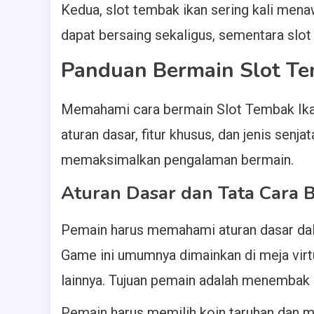
Kedua, slot tembak ikan sering kali men
dapat bersaing sekaligus, sementara slot 
Panduan Bermain Slot Te
Memahami cara bermain Slot Tembak Ikan
aturan dasar, fitur khusus, dan jenis sen
memaksimalkan pengalaman bermain.
Aturan Dasar dan Tata Cara 
Pemain harus memahami aturan dasar dal
Game ini umumnya dimainkan di meja virt
lainnya. Tujuan pemain adalah menembak 
Pemain harus memilih koin taruhan dan 