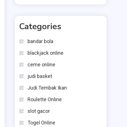
Categories
bandar bola
blackjack online
ceme online
judi basket
Judi Tembak Ikan
Roulette Online
slot gacor
Togel Online