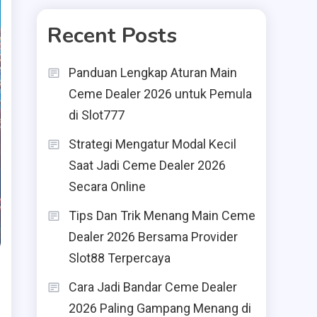
Recent Posts
Panduan Lengkap Aturan Main
Ceme Dealer 2026 untuk Pemula
di Slot777
Strategi Mengatur Modal Kecil
Saat Jadi Ceme Dealer 2026
Secara Online
Tips Dan Trik Menang Main Ceme
Dealer 2026 Bersama Provider
Slot88 Terpercaya
Cara Jadi Bandar Ceme Dealer
2026 Paling Gampang Menang di