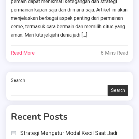
pemain dapat menikmati ketegangan dan strategi
permainan kapan saja dan di mana saja. Artikel ini akan
menjelaskan berbagai aspek penting dari permainan
ceme, termasuk cara bermain dan memilih situs yang
aman. Mari kita jelajahi dunia judi […]
Read More
8 Mins Read
Search
Search
Recent Posts
Strategi Mengatur Modal Kecil Saat Jadi