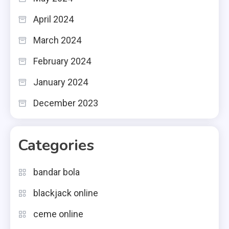
April 2024
March 2024
February 2024
January 2024
December 2023
Categories
bandar bola
blackjack online
ceme online