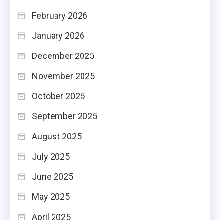
February 2026
January 2026
December 2025
November 2025
October 2025
September 2025
August 2025
July 2025
June 2025
May 2025
April 2025