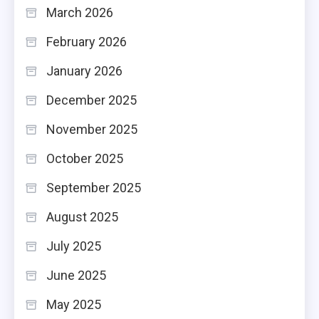
March 2026
February 2026
January 2026
December 2025
November 2025
October 2025
September 2025
August 2025
July 2025
June 2025
May 2025