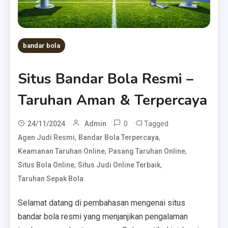
bandar bola
Situs Bandar Bola Resmi –
Taruhan Aman & Terpercaya
0
Tagged
24/11/2024
Admin
,
,
Agen Judi Resmi
Bandar Bola Terpercaya
,
,
Keamanan Taruhan Online
Pasang Taruhan Online
,
,
Situs Bola Online
Situs Judi Online Terbaik
Taruhan Sepak Bola
Selamat datang di pembahasan mengenai situs
bandar bola resmi yang menjanjikan pengalaman