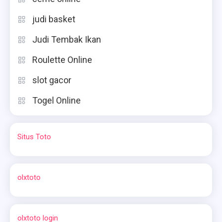
judi basket
Judi Tembak Ikan
Roulette Online
slot gacor
Togel Online
Situs Toto
olxtoto
olxtoto login