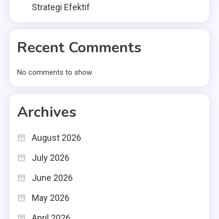
Strategi Efektif
Recent Comments
No comments to show.
Archives
August 2026
July 2026
June 2026
May 2026
April 2026