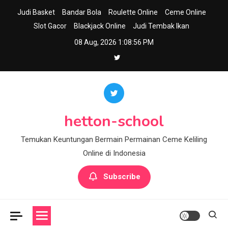
Skip
Judi Basket
Bandar Bola
Roulette Online
Ceme Online
to
Slot Gacor
Blackjack Online
Judi Tembak Ikan
content
08 Aug, 2026
1:08:57 PM
hetton-school
Temukan Keuntungan Bermain Permainan Ceme Keliling
Online di Indonesia
Subscribe