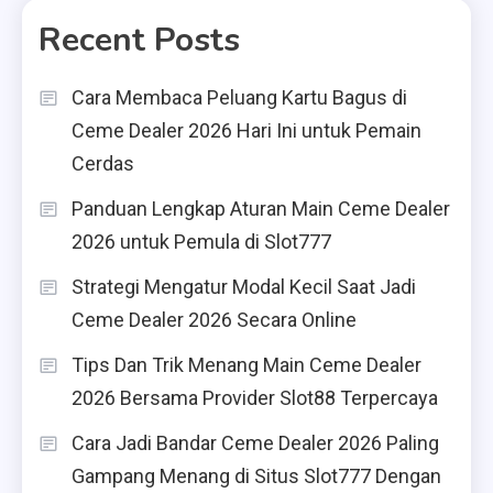
Recent Posts
Cara Membaca Peluang Kartu Bagus di
Ceme Dealer 2026 Hari Ini untuk Pemain
Cerdas
Panduan Lengkap Aturan Main Ceme Dealer
2026 untuk Pemula di Slot777
Strategi Mengatur Modal Kecil Saat Jadi
Ceme Dealer 2026 Secara Online
Tips Dan Trik Menang Main Ceme Dealer
2026 Bersama Provider Slot88 Terpercaya
Cara Jadi Bandar Ceme Dealer 2026 Paling
Gampang Menang di Situs Slot777 Dengan