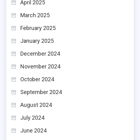
April 2025
March 2025
February 2025
January 2025
December 2024
November 2024
October 2024
September 2024
August 2024
July 2024
June 2024