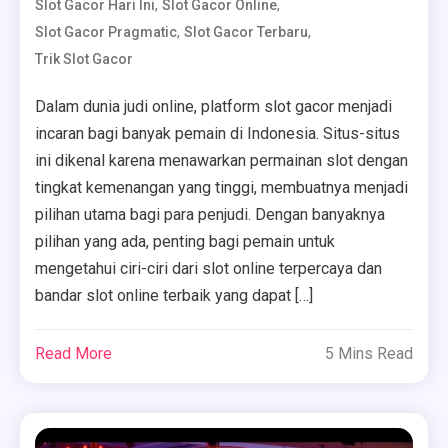
,
,
Slot Gacor Hari Ini
Slot Gacor Online
,
,
Slot Gacor Pragmatic
Slot Gacor Terbaru
Trik Slot Gacor
Dalam dunia judi online, platform slot gacor menjadi
incaran bagi banyak pemain di Indonesia. Situs-situs
ini dikenal karena menawarkan permainan slot dengan
tingkat kemenangan yang tinggi, membuatnya menjadi
pilihan utama bagi para penjudi. Dengan banyaknya
pilihan yang ada, penting bagi pemain untuk
mengetahui ciri-ciri dari slot online terpercaya dan
bandar slot online terbaik yang dapat […]
Read More
5 Mins Read