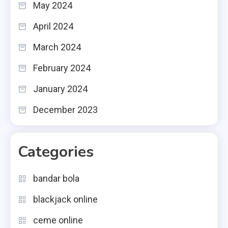
May 2024
April 2024
March 2024
February 2024
January 2024
December 2023
Categories
bandar bola
blackjack online
ceme online