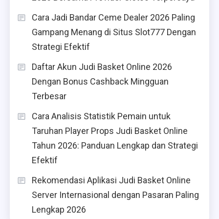
Cara Jadi Bandar Ceme Dealer 2026 Paling
Gampang Menang di Situs Slot777 Dengan
Strategi Efektif
Daftar Akun Judi Basket Online 2026
Dengan Bonus Cashback Mingguan
Terbesar
Cara Analisis Statistik Pemain untuk
Taruhan Player Props Judi Basket Online
Tahun 2026: Panduan Lengkap dan Strategi
Efektif
Rekomendasi Aplikasi Judi Basket Online
Server Internasional dengan Pasaran Paling
Lengkap 2026