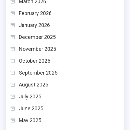
March 2026
February 2026
January 2026
December 2025
November 2025
October 2025
September 2025
August 2025
July 2025
June 2025
May 2025