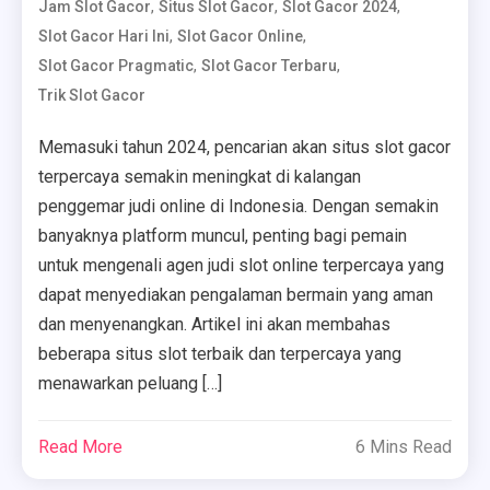
,
,
,
Jam Slot Gacor
Situs Slot Gacor
Slot Gacor 2024
,
,
Slot Gacor Hari Ini
Slot Gacor Online
,
,
Slot Gacor Pragmatic
Slot Gacor Terbaru
Trik Slot Gacor
Memasuki tahun 2024, pencarian akan situs slot gacor
terpercaya semakin meningkat di kalangan
penggemar judi online di Indonesia. Dengan semakin
banyaknya platform muncul, penting bagi pemain
untuk mengenali agen judi slot online terpercaya yang
dapat menyediakan pengalaman bermain yang aman
dan menyenangkan. Artikel ini akan membahas
beberapa situs slot terbaik dan terpercaya yang
menawarkan peluang […]
Read More
6 Mins Read