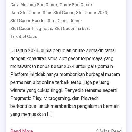
,
,
Cara Menang Slot Gacor
Game Slot Gacor
,
,
,
Jam Slot Gacor
Situs Slot Gacor
Slot Gacor 2024
,
,
Slot Gacor Hari Ini
Slot Gacor Online
,
,
Slot Gacor Pragmatic
Slot Gacor Terbaru
Trik Slot Gacor
Di tahun 2024, dunia perjudian online semakin ramai
dengan kehadiran situs slot gacor terpercaya yang
menawarkan bonus besar 2024 untuk para pemain.
Platform ini tidak hanya memberikan berbagai macam
permainan slot online terbaik tetapi juga peluang
winrate yang cukup tinggi. Penyedia ternama seperti
Pragmatic Play, Microgaming, dan Playtech
berkontribusi untuk memberikan pengalaman bermain
yang memuaskan […]
Read More
6 Mins Read