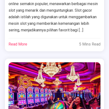
online semakin populer, menawarkan berbagai mesin
slot yang menarik dan menguntungkan. Slot gacor
adalah istilah yang digunakan untuk menggambarkan
mesin slot yang memberikan kemenangan lebih
sering, menjadikannya pilihan favorit bagi […]
Read More
5 Mins Read