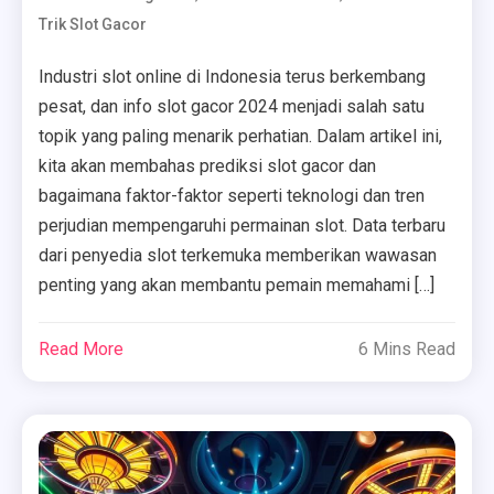
Trik Slot Gacor
Industri slot online di Indonesia terus berkembang
pesat, dan info slot gacor 2024 menjadi salah satu
topik yang paling menarik perhatian. Dalam artikel ini,
kita akan membahas prediksi slot gacor dan
bagaimana faktor-faktor seperti teknologi dan tren
perjudian mempengaruhi permainan slot. Data terbaru
dari penyedia slot terkemuka memberikan wawasan
penting yang akan membantu pemain memahami […]
Read More
6 Mins Read