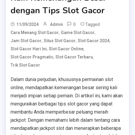
dengan Tips Slot Gacor
0
Tagged
11/09/2024
Admin
,
,
Cara Menang Slot Gacor
Game Slot Gacor
,
,
,
Jam Slot Gacor
Situs Slot Gacor
Slot Gacor 2024
,
,
Slot Gacor Hari Ini
Slot Gacor Online
,
,
Slot Gacor Pragmatic
Slot Gacor Terbaru
Trik Slot Gacor
Dalam dunia perjudian, khususnya permainan slot
online, mendapatkan kemenangan besar sering kali
menjadi impian setiap pemain. Di artikel ini, kami akan
menguraikan berbagai tips slot gacor yang dapat
membantu Anda memperbesar peluang meraih
jackpot. Dengan memahami lebih dalam tentang cara
mendapatkan jackpot slot dan menerapkan beberapa