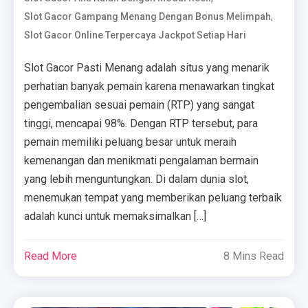
,
Slot Gacor Gampang Menang Dengan Bonus Melimpah
Slot Gacor Online Terpercaya Jackpot Setiap Hari
Slot Gacor Pasti Menang adalah situs yang menarik
perhatian banyak pemain karena menawarkan tingkat
pengembalian sesuai pemain (RTP) yang sangat
tinggi, mencapai 98%. Dengan RTP tersebut, para
pemain memiliki peluang besar untuk meraih
kemenangan dan menikmati pengalaman bermain
yang lebih menguntungkan. Di dalam dunia slot,
menemukan tempat yang memberikan peluang terbaik
adalah kunci untuk memaksimalkan […]
Read More
8 Mins Read