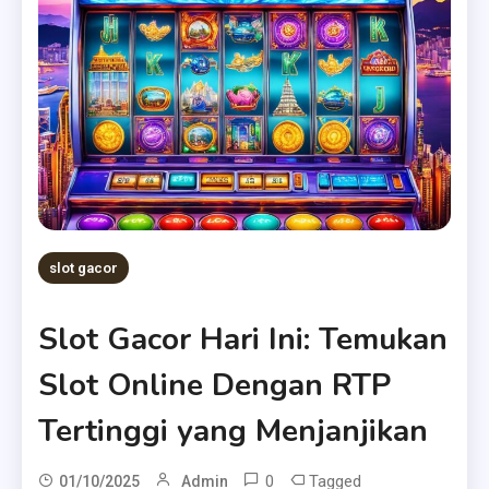
slot gacor
Slot Gacor Hari Ini: Temukan
Slot Online Dengan RTP
Tertinggi yang Menjanjikan
0
Tagged
01/10/2025
Admin