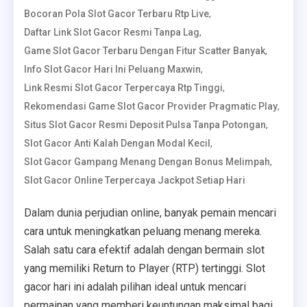
,
Bocoran Pola Slot Gacor Terbaru Rtp Live
,
Daftar Link Slot Gacor Resmi Tanpa Lag
,
Game Slot Gacor Terbaru Dengan Fitur Scatter Banyak
,
Info Slot Gacor Hari Ini Peluang Maxwin
,
Link Resmi Slot Gacor Terpercaya Rtp Tinggi
,
Rekomendasi Game Slot Gacor Provider Pragmatic Play
,
Situs Slot Gacor Resmi Deposit Pulsa Tanpa Potongan
,
Slot Gacor Anti Kalah Dengan Modal Kecil
,
Slot Gacor Gampang Menang Dengan Bonus Melimpah
Slot Gacor Online Terpercaya Jackpot Setiap Hari
Dalam dunia perjudian online, banyak pemain mencari
cara untuk meningkatkan peluang menang mereka.
Salah satu cara efektif adalah dengan bermain slot
yang memiliki Return to Player (RTP) tertinggi. Slot
gacor hari ini adalah pilihan ideal untuk mencari
permainan yang memberi keuntungan maksimal bagi