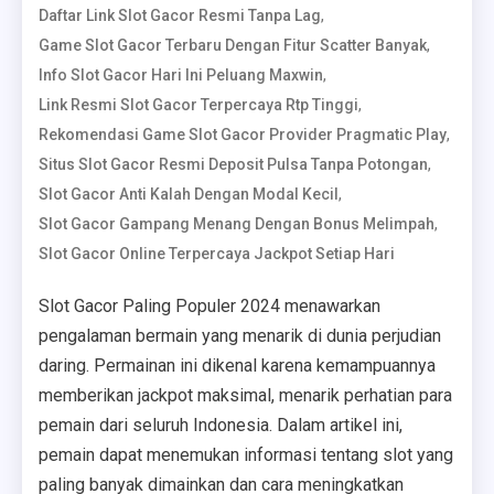
,
Daftar Link Slot Gacor Resmi Tanpa Lag
,
Game Slot Gacor Terbaru Dengan Fitur Scatter Banyak
,
Info Slot Gacor Hari Ini Peluang Maxwin
,
Link Resmi Slot Gacor Terpercaya Rtp Tinggi
,
Rekomendasi Game Slot Gacor Provider Pragmatic Play
,
Situs Slot Gacor Resmi Deposit Pulsa Tanpa Potongan
,
Slot Gacor Anti Kalah Dengan Modal Kecil
,
Slot Gacor Gampang Menang Dengan Bonus Melimpah
Slot Gacor Online Terpercaya Jackpot Setiap Hari
Slot Gacor Paling Populer 2024 menawarkan
pengalaman bermain yang menarik di dunia perjudian
daring. Permainan ini dikenal karena kemampuannya
memberikan jackpot maksimal, menarik perhatian para
pemain dari seluruh Indonesia. Dalam artikel ini,
pemain dapat menemukan informasi tentang slot yang
paling banyak dimainkan dan cara meningkatkan