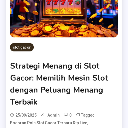
slot gacor
Strategi Menang di Slot
Gacor: Memilih Mesin Slot
dengan Peluang Menang
Terbaik
0
Tagged
25/09/2025
Admin
,
Bocoran Pola Slot Gacor Terbaru Rtp Live