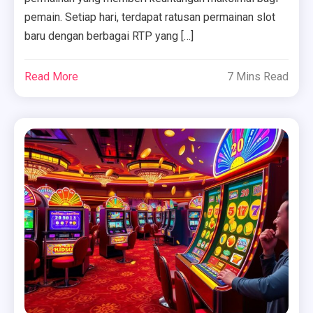
pemain. Setiap hari, terdapat ratusan permainan slot
baru dengan berbagai RTP yang […]
Read More
7 Mins Read