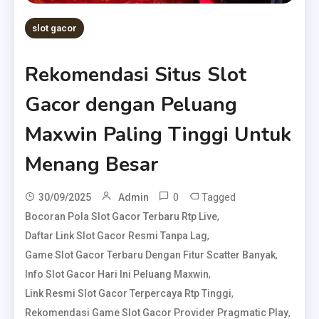
slot gacor
Rekomendasi Situs Slot
Gacor dengan Peluang
Maxwin Paling Tinggi Untuk
Menang Besar
0
Tagged
30/09/2025
Admin
,
Bocoran Pola Slot Gacor Terbaru Rtp Live
,
Daftar Link Slot Gacor Resmi Tanpa Lag
,
Game Slot Gacor Terbaru Dengan Fitur Scatter Banyak
,
Info Slot Gacor Hari Ini Peluang Maxwin
,
Link Resmi Slot Gacor Terpercaya Rtp Tinggi
,
Rekomendasi Game Slot Gacor Provider Pragmatic Play