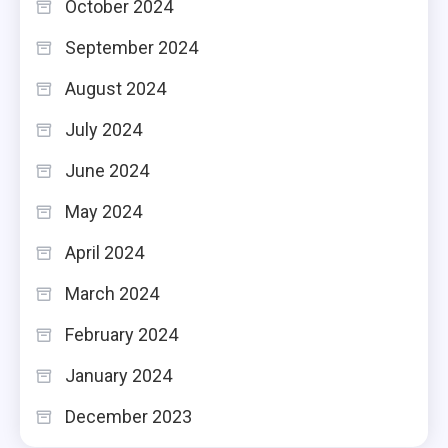
October 2024
September 2024
August 2024
July 2024
June 2024
May 2024
April 2024
March 2024
February 2024
January 2024
December 2023