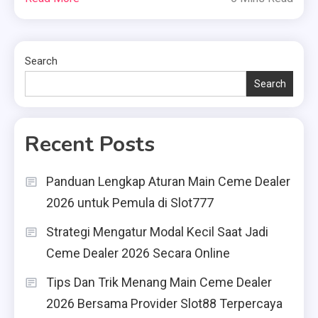
Search
Search
Recent Posts
Panduan Lengkap Aturan Main Ceme Dealer
2026 untuk Pemula di Slot777
Strategi Mengatur Modal Kecil Saat Jadi
Ceme Dealer 2026 Secara Online
Tips Dan Trik Menang Main Ceme Dealer
2026 Bersama Provider Slot88 Terpercaya