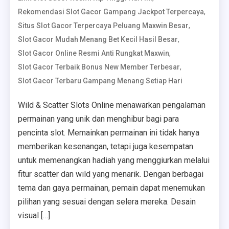
,
Rekomendasi Slot Gacor Gampang Jackpot Terpercaya
,
Situs Slot Gacor Terpercaya Peluang Maxwin Besar
,
Slot Gacor Mudah Menang Bet Kecil Hasil Besar
,
Slot Gacor Online Resmi Anti Rungkat Maxwin
,
Slot Gacor Terbaik Bonus New Member Terbesar
Slot Gacor Terbaru Gampang Menang Setiap Hari
Wild & Scatter Slots Online menawarkan pengalaman
permainan yang unik dan menghibur bagi para
pencinta slot. Memainkan permainan ini tidak hanya
memberikan kesenangan, tetapi juga kesempatan
untuk memenangkan hadiah yang menggiurkan melalui
fitur scatter dan wild yang menarik. Dengan berbagai
tema dan gaya permainan, pemain dapat menemukan
pilihan yang sesuai dengan selera mereka. Desain
visual […]