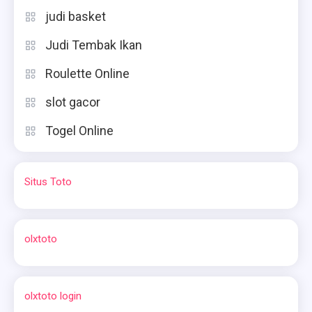
judi basket
Judi Tembak Ikan
Roulette Online
slot gacor
Togel Online
Situs Toto
olxtoto
olxtoto login