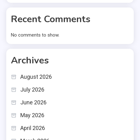
Recent Comments
No comments to show.
Archives
August 2026
July 2026
June 2026
May 2026
April 2026