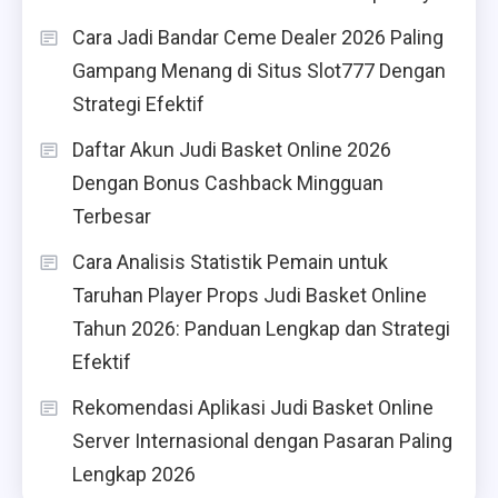
Cara Jadi Bandar Ceme Dealer 2026 Paling
Gampang Menang di Situs Slot777 Dengan
Strategi Efektif
Daftar Akun Judi Basket Online 2026
Dengan Bonus Cashback Mingguan
Terbesar
Cara Analisis Statistik Pemain untuk
Taruhan Player Props Judi Basket Online
Tahun 2026: Panduan Lengkap dan Strategi
Efektif
Rekomendasi Aplikasi Judi Basket Online
Server Internasional dengan Pasaran Paling
Lengkap 2026