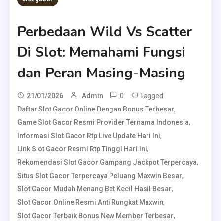
Perbedaan Wild Vs Scatter
Di Slot: Memahami Fungsi
dan Peran Masing-Masing
0
Tagged
21/01/2026
Admin
,
Daftar Slot Gacor Online Dengan Bonus Terbesar
,
Game Slot Gacor Resmi Provider Ternama Indonesia
,
Informasi Slot Gacor Rtp Live Update Hari Ini
,
Link Slot Gacor Resmi Rtp Tinggi Hari Ini
,
Rekomendasi Slot Gacor Gampang Jackpot Terpercaya
,
Situs Slot Gacor Terpercaya Peluang Maxwin Besar
,
Slot Gacor Mudah Menang Bet Kecil Hasil Besar
,
Slot Gacor Online Resmi Anti Rungkat Maxwin
,
Slot Gacor Terbaik Bonus New Member Terbesar