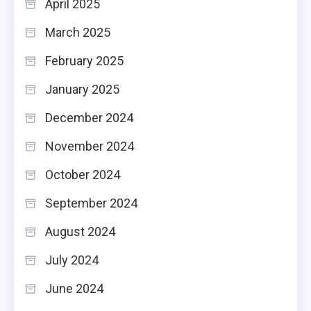
April 2025
March 2025
February 2025
January 2025
December 2024
November 2024
October 2024
September 2024
August 2024
July 2024
June 2024