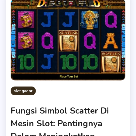
slot gacor
Fungsi Simbol Scatter Di
Mesin Slot: Pentingnya