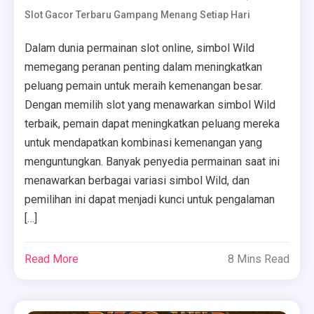
Slot Gacor Terbaru Gampang Menang Setiap Hari
Dalam dunia permainan slot online, simbol Wild
memegang peranan penting dalam meningkatkan
peluang pemain untuk meraih kemenangan besar.
Dengan memilih slot yang menawarkan simbol Wild
terbaik, pemain dapat meningkatkan peluang mereka
untuk mendapatkan kombinasi kemenangan yang
menguntungkan. Banyak penyedia permainan saat ini
menawarkan berbagai variasi simbol Wild, dan
pemilihan ini dapat menjadi kunci untuk pengalaman
[…]
Read More
8 Mins Read