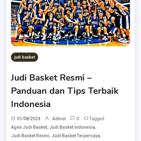
judi basket
Judi Basket Resmi –
Panduan dan Tips Terbaik
Indonesia
0
Tagged
01/08/2024
Admin
,
,
Agen Judi Basket
Judi Basket Indonesia
,
,
Judi Basket Resmi
Judi Basket Terpercaya