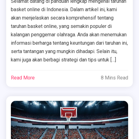
Selamat datang di panduan lengkap mengenai taruhan
basket online di Indonesia. Dalam artikel ini, kami
akan menjelaskan secara komprehensif tentang
taruhan basket online, yang semakin populer di
kalangan penggemar olahraga. Anda akan menemukan
informasi berharga tentang keuntungan dari taruhan ini,
serta tantangan yang mungkin dihadapi. Selain itu,
kami juga akan berbagi strategi dan tips untuk […]
Read More
8 Mins Read