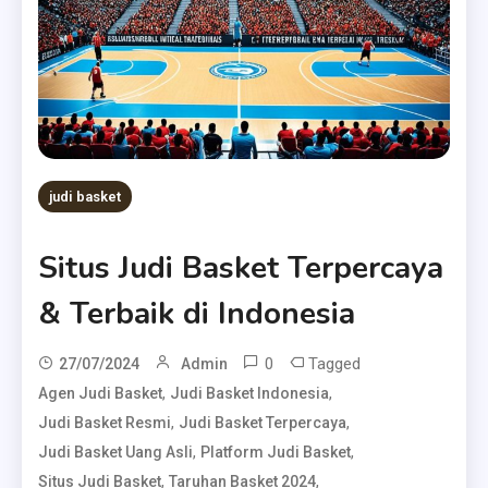
judi basket
Situs Judi Basket Terpercaya
& Terbaik di Indonesia
0
Tagged
27/07/2024
Admin
,
,
Agen Judi Basket
Judi Basket Indonesia
,
,
Judi Basket Resmi
Judi Basket Terpercaya
,
,
Judi Basket Uang Asli
Platform Judi Basket
,
,
Situs Judi Basket
Taruhan Basket 2024