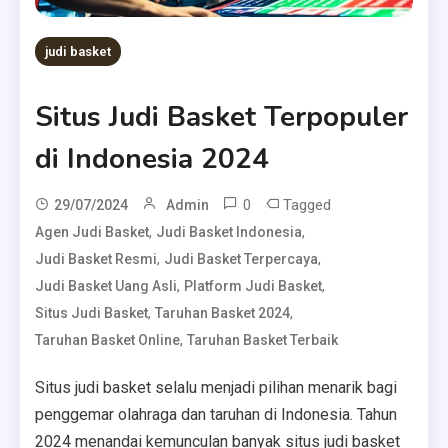
judi basket
Situs Judi Basket Terpopuler
di Indonesia 2024
0
Tagged
29/07/2024
Admin
,
,
Agen Judi Basket
Judi Basket Indonesia
,
,
Judi Basket Resmi
Judi Basket Terpercaya
,
,
Judi Basket Uang Asli
Platform Judi Basket
,
,
Situs Judi Basket
Taruhan Basket 2024
,
Taruhan Basket Online
Taruhan Basket Terbaik
Situs judi basket selalu menjadi pilihan menarik bagi
penggemar olahraga dan taruhan di Indonesia. Tahun
2024 menandai kemunculan banyak situs judi basket