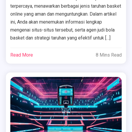
terpercaya, menawarkan berbagai jenis taruhan basket
online yang aman dan menguntungkan. Dalam artikel
ini, Anda akan menemukan informasi lengkap
mengenai situs-situs tersebut, serta agen judi bola
basket dan strategi taruhan yang efektif untuk […]
Read More
8 Mins Read