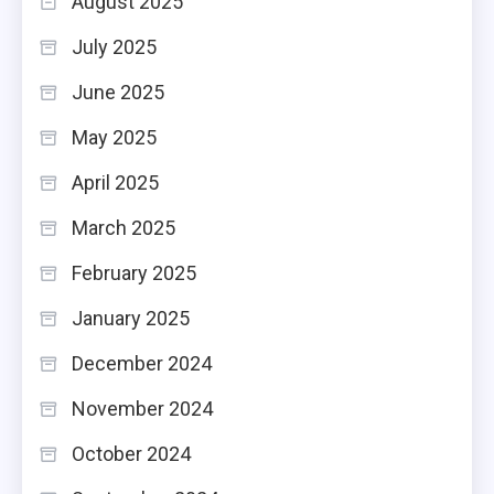
August 2025
July 2025
June 2025
May 2025
April 2025
March 2025
February 2025
January 2025
December 2024
November 2024
October 2024