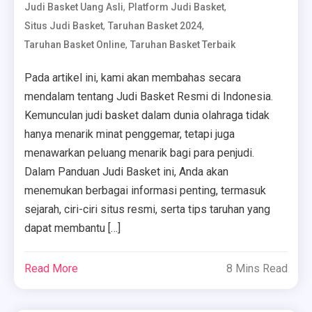
,
,
Judi Basket Uang Asli
Platform Judi Basket
,
,
Situs Judi Basket
Taruhan Basket 2024
,
Taruhan Basket Online
Taruhan Basket Terbaik
Pada artikel ini, kami akan membahas secara
mendalam tentang Judi Basket Resmi di Indonesia.
Kemunculan judi basket dalam dunia olahraga tidak
hanya menarik minat penggemar, tetapi juga
menawarkan peluang menarik bagi para penjudi.
Dalam Panduan Judi Basket ini, Anda akan
menemukan berbagai informasi penting, termasuk
sejarah, ciri-ciri situs resmi, serta tips taruhan yang
dapat membantu […]
Read More
8 Mins Read