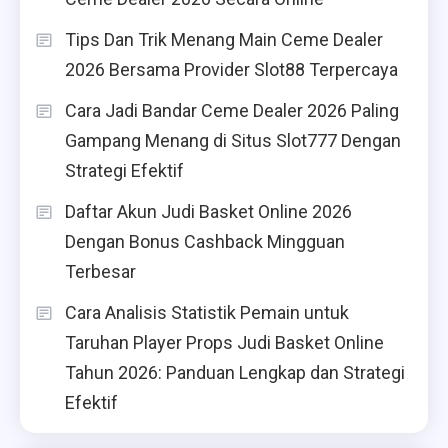
Tips Dan Trik Menang Main Ceme Dealer
2026 Bersama Provider Slot88 Terpercaya
Cara Jadi Bandar Ceme Dealer 2026 Paling
Gampang Menang di Situs Slot777 Dengan
Strategi Efektif
Daftar Akun Judi Basket Online 2026
Dengan Bonus Cashback Mingguan
Terbesar
Cara Analisis Statistik Pemain untuk
Taruhan Player Props Judi Basket Online
Tahun 2026: Panduan Lengkap dan Strategi
Efektif