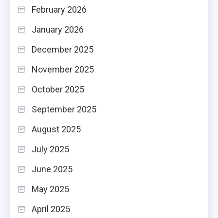
February 2026
January 2026
December 2025
November 2025
October 2025
September 2025
August 2025
July 2025
June 2025
May 2025
April 2025