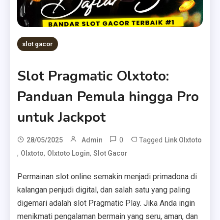
slot gacor
Slot Pragmatic Olxtoto:
Panduan Pemula hingga Pro
untuk Jackpot
0
Tagged
28/05/2025
Admin
Link Olxtoto
,
,
,
Olxtoto
Olxtoto Login
Slot Gacor
Permainan slot online semakin menjadi primadona di
kalangan penjudi digital, dan salah satu yang paling
digemari adalah slot Pragmatic Play. Jika Anda ingin
menikmati pengalaman bermain yang seru, aman, dan