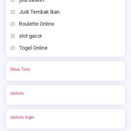
Judi Tembak Ikan
Roulette Online
slot gacor
Togel Online
Situs Toto
olxtoto
olxtoto login