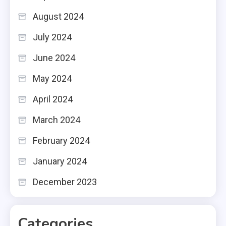
August 2024
July 2024
June 2024
May 2024
April 2024
March 2024
February 2024
January 2024
December 2023
Categories