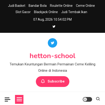
Skip
Judi Basket
Bandar Bola
Roulette Online
Ceme Online
to
Slot Gacor
Blackjack Online
Judi Tembak Ikan
content
07 Aug, 2026
10:54:03 PM
hetton-school
Temukan Keuntungan Bermain Permainan Ceme Keliling
Online di Indonesia
Subscribe