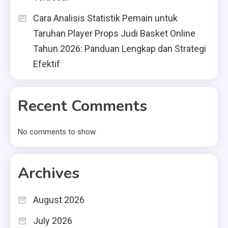
Cara Analisis Statistik Pemain untuk
Taruhan Player Props Judi Basket Online
Tahun 2026: Panduan Lengkap dan Strategi
Efektif
Recent Comments
No comments to show.
Archives
August 2026
July 2026