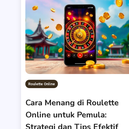
Roulette Online
Cara Menang di Roulette
Online untuk Pemula:
Strategi dan Tips Efektif