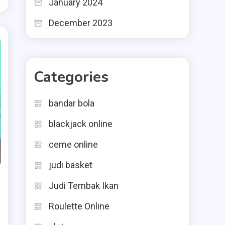
January 2024
December 2023
Categories
bandar bola
blackjack online
ceme online
judi basket
Judi Tembak Ikan
Roulette Online