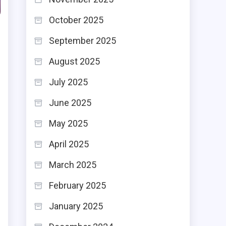
October 2025
September 2025
August 2025
July 2025
June 2025
May 2025
April 2025
March 2025
February 2025
January 2025