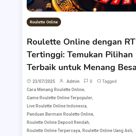
Roulette Online
Roulette Online dengan R
Tertinggi: Temukan Pilihan
Terbaik untuk Menang Besa
0
Tagged
23/07/2025
Admin
,
Cara Menang Roulette Online
,
Game Roulette Online Terpopuler
,
Live Roulette Online Indonesia
,
Panduan Bermain Roulette Online
,
Roulette Online Deposit Rendah
,
,
Roulette Online Terpercaya
Roulette Online Uang Asli