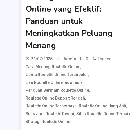
Online yang Efektif:
Panduan untuk
Meningkatkan Peluang
Menang
0
Tagged
21/07/2025
Admin
,
Cara Menang Roulette Online
,
Game Roulette Online Terpopuler
,
Live Roulette Online Indonesia
,
Panduan Bermain Roulette Online
,
Roulette Online Deposit Rendah
,
,
Roulette Online Terpercaya
Roulette Online Uang Asli
,
Situs Judi Roulette Resmi
Situs Roulette Online Terbai
Strategi Roulette Online