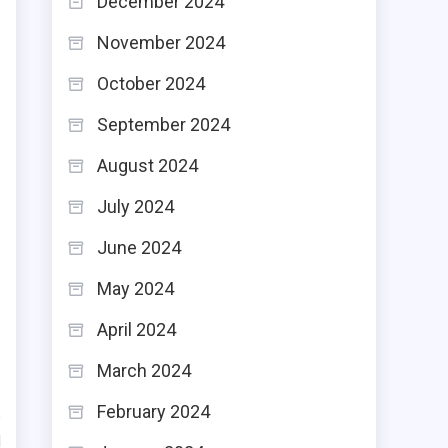
December 2024
November 2024
October 2024
September 2024
August 2024
July 2024
June 2024
May 2024
April 2024
March 2024
February 2024
d