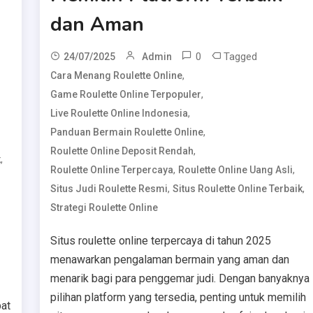
dan Aman
0
Tagged
24/07/2025
Admin
,
Cara Menang Roulette Online
,
Game Roulette Online Terpopuler
,
Live Roulette Online Indonesia
,
Panduan Bermain Roulette Online
,
Roulette Online Deposit Rendah
,
k
,
,
Roulette Online Terpercaya
Roulette Online Uang Asli
,
,
Situs Judi Roulette Resmi
Situs Roulette Online Terbaik
Strategi Roulette Online
Situs roulette online terpercaya di tahun 2025
menawarkan pengalaman bermain yang aman dan
menarik bagi para penggemar judi. Dengan banyaknya
pilihan platform yang tersedia, penting untuk memilih
at