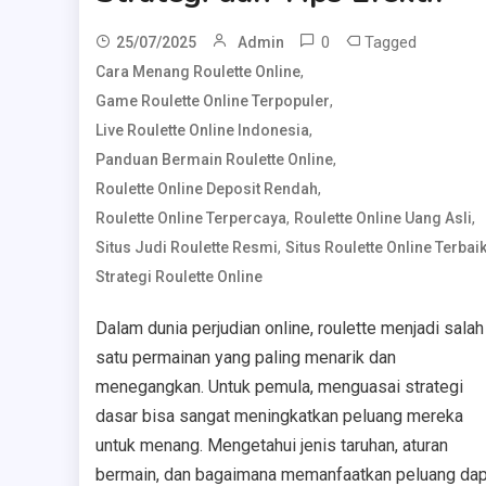
0
Tagged
25/07/2025
Admin
,
Cara Menang Roulette Online
,
Game Roulette Online Terpopuler
,
Live Roulette Online Indonesia
,
Panduan Bermain Roulette Online
,
Roulette Online Deposit Rendah
,
,
Roulette Online Terpercaya
Roulette Online Uang Asli
,
Situs Judi Roulette Resmi
Situs Roulette Online Terbai
Strategi Roulette Online
Dalam dunia perjudian online, roulette menjadi salah
satu permainan yang paling menarik dan
menegangkan. Untuk pemula, menguasai strategi
dasar bisa sangat meningkatkan peluang mereka
untuk menang. Mengetahui jenis taruhan, aturan
bermain, dan bagaimana memanfaatkan peluang dap