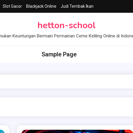
Slot Gacor
Blackjack Online
Judi Tembak Ikan
hetton-school
ukan Keuntungan Bermain Permainan Ceme Keliling Online di Indon
Sample Page