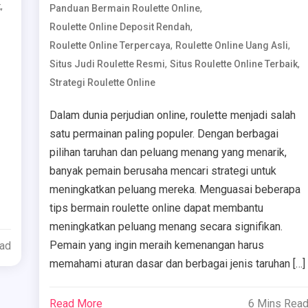
,
k
,
Panduan Bermain Roulette Online
,
Roulette Online Deposit Rendah
,
,
Roulette Online Terpercaya
Roulette Online Uang Asli
,
,
Situs Judi Roulette Resmi
Situs Roulette Online Terbaik
Strategi Roulette Online
Dalam dunia perjudian online, roulette menjadi salah
satu permainan paling populer. Dengan berbagai
pilihan taruhan dan peluang menang yang menarik,
banyak pemain berusaha mencari strategi untuk
meningkatkan peluang mereka. Menguasai beberapa
tips bermain roulette online dapat membantu
meningkatkan peluang menang secara signifikan.
Pemain yang ingin meraih kemenangan harus
ead
memahami aturan dasar dan berbagai jenis taruhan […]
Read More
6 Mins Rea