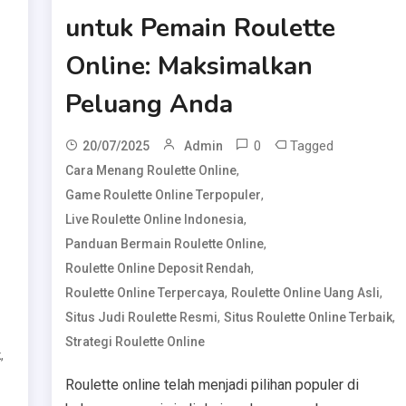
untuk Pemain Roulette
Online: Maksimalkan
Peluang Anda
0
Tagged
20/07/2025
Admin
,
Cara Menang Roulette Online
,
Game Roulette Online Terpopuler
,
Live Roulette Online Indonesia
,
Panduan Bermain Roulette Online
,
Roulette Online Deposit Rendah
,
,
Roulette Online Terpercaya
Roulette Online Uang Asli
,
,
Situs Judi Roulette Resmi
Situs Roulette Online Terbaik
Strategi Roulette Online
,
k
Roulette online telah menjadi pilihan populer di