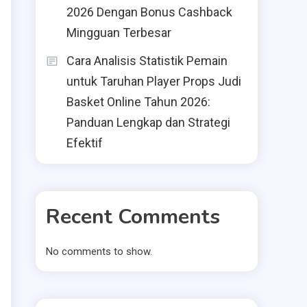
2026 Dengan Bonus Cashback
Mingguan Terbesar
Cara Analisis Statistik Pemain
untuk Taruhan Player Props Judi
Basket Online Tahun 2026:
Panduan Lengkap dan Strategi
Efektif
Recent Comments
No comments to show.