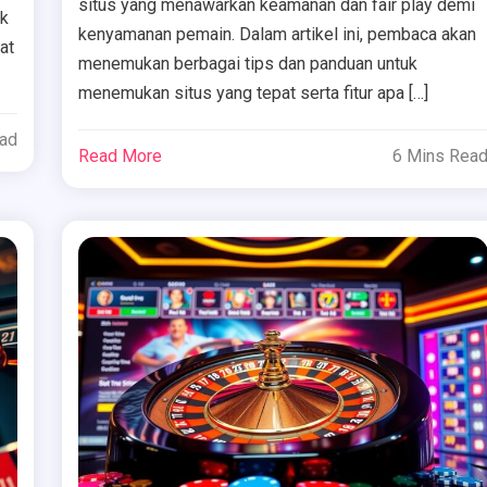
situs yang menawarkan keamanan dan fair play demi
ak
kenyamanan pemain. Dalam artikel ini, pembaca akan
at
menemukan berbagai tips dan panduan untuk
menemukan situs yang tepat serta fitur apa […]
ead
Read More
6 Mins Rea