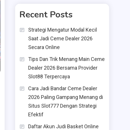
Recent Posts
Strategi Mengatur Modal Kecil
Saat Jadi Ceme Dealer 2026
Secara Online
Tips Dan Trik Menang Main Ceme
Dealer 2026 Bersama Provider
Slot88 Terpercaya
Cara Jadi Bandar Ceme Dealer
2026 Paling Gampang Menang di
Situs Slot777 Dengan Strategi
Efektif
Daftar Akun Judi Basket Online