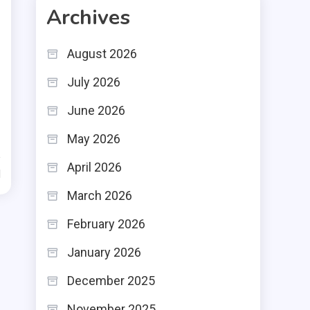
Archives
August 2026
July 2026
June 2026
May 2026
April 2026
d
March 2026
February 2026
January 2026
December 2025
November 2025