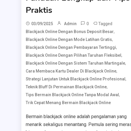
Praktis
0
Tagged
03/09/2025
Admin
,
Blackjack Online Dengan Bonus Deposit Besar
,
Blackjack Online Dengan Mode Latihan Gratis
,
Blackjack Online Dengan Pembayaran Tertinggi
,
Blackjack Online Dengan Pilihan Taruhan Fleksibel
,
Blackjack Online Dengan Sistem Taruhan Martingale
,
Cara Membaca Kartu Dealer Di Blackjack Online
,
Strategi Lanjutan Untuk Blackjack Online Profesional
,
Teknik Bluff Di Permainan Blackjack Online
,
Tips Bermain Blackjack Online Tanpa Modal Awal
Trik Cepat Menang Bermain Blackjack Online
Bermain blackjack online adalah pengalaman yang
menarik sekaligus menantang. Pemula sering mera