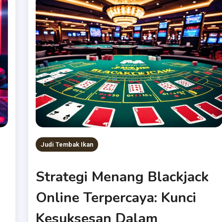
Judi Tembak Ikan
Strategi Menang Blackjack
Online Terpercaya: Kunci
Kesuksesan Dalam