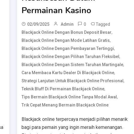
Permainan Kasino
0
Tagged
02/09/2025
Admin
,
Blackjack Online Dengan Bonus Deposit Besar
,
Blackjack Online Dengan Mode Latihan Gratis
,
Blackjack Online Dengan Pembayaran Tertinggi
,
Blackjack Online Dengan Pilihan Taruhan Fleksibel
,
Blackjack Online Dengan Sistem Taruhan Martingale
,
Cara Membaca Kartu Dealer Di Blackjack Online
,
Strategi Lanjutan Untuk Blackjack Online Profesional
,
Teknik Bluff Di Permainan Blackjack Online
,
Tips Bermain Blackjack Online Tanpa Modal Awal
Trik Cepat Menang Bermain Blackjack Online
Blackjack online terpercaya menjadi pilihan menarik
sa
bagi para pemain yang ingin meraih kemenangan.