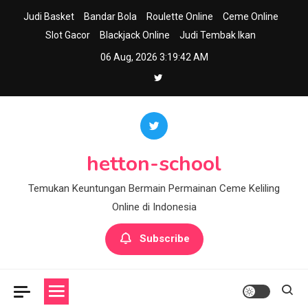
Skip
Judi Basket
Bandar Bola
Roulette Online
Ceme Online
to
Slot Gacor
Blackjack Online
Judi Tembak Ikan
content
06 Aug, 2026
3:19:43 AM
hetton-school
Temukan Keuntungan Bermain Permainan Ceme Keliling
Online di Indonesia
Subscribe