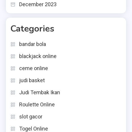
December 2023
Categories
bandar bola
blackjack online
ceme online
judi basket
Judi Tembak Ikan
Roulette Online
slot gacor
Togel Online