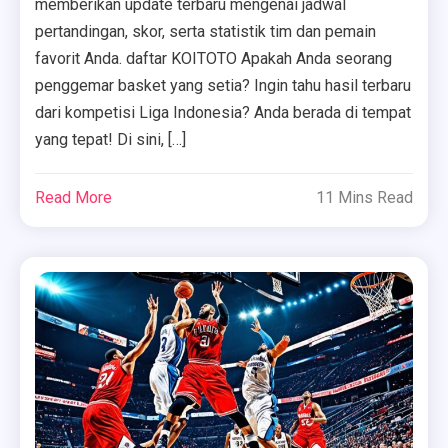
memberikan update terbaru mengenai jadwal
pertandingan, skor, serta statistik tim dan pemain
favorit Anda. daftar KOITOTO Apakah Anda seorang
penggemar basket yang setia? Ingin tahu hasil terbaru
dari kompetisi Liga Indonesia? Anda berada di tempat
yang tepat! Di sini, […]
Read More
11 Mins Read