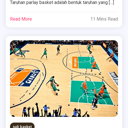
Taruhan parlay basket adalah bentuk taruhan yang […]
Read More
11 Mins Read
judi basket