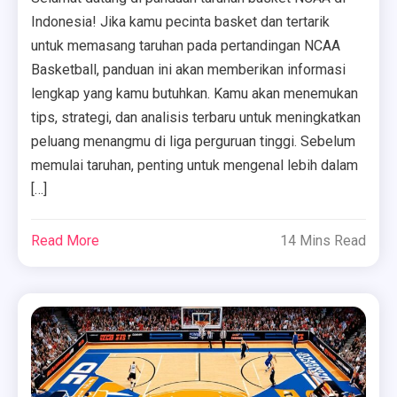
Indonesia! Jika kamu pecinta basket dan tertarik
untuk memasang taruhan pada pertandingan NCAA
Basketball, panduan ini akan memberikan informasi
lengkap yang kamu butuhkan. Kamu akan menemukan
tips, strategi, dan analisis terbaru untuk meningkatkan
peluang menangmu di liga perguruan tinggi. Sebelum
memulai taruhan, penting untuk mengenal lebih dalam
[…]
Read More
14 Mins Read