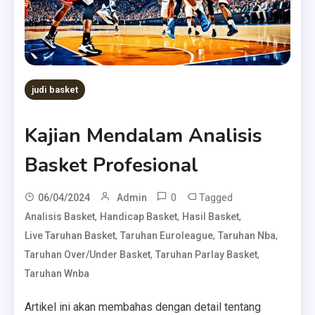
judi basket
Kajian Mendalam Analisis
Basket Profesional
0
Tagged
06/04/2024
Admin
,
,
,
Analisis Basket
Handicap Basket
Hasil Basket
,
,
,
Live Taruhan Basket
Taruhan Euroleague
Taruhan Nba
,
,
Taruhan Over/under Basket
Taruhan Parlay Basket
Taruhan Wnba
Artikel ini akan membahas dengan detail tentang