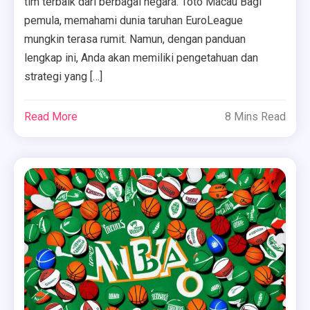
tim terbaik dari berbagai negara. Toto Macau Bagi
pemula, memahami dunia taruhan EuroLeague
mungkin terasa rumit. Namun, dengan panduan
lengkap ini, Anda akan memiliki pengetahuan dan
strategi yang […]
Read More
8 Mins Read