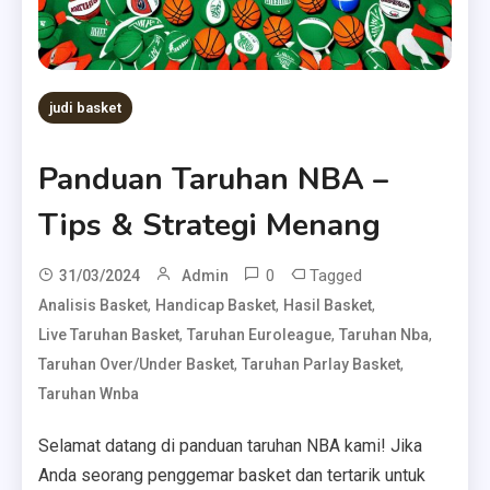
judi basket
Panduan Taruhan NBA –
Tips & Strategi Menang
0
Tagged
31/03/2024
Admin
,
,
,
Analisis Basket
Handicap Basket
Hasil Basket
,
,
,
Live Taruhan Basket
Taruhan Euroleague
Taruhan Nba
,
,
Taruhan Over/under Basket
Taruhan Parlay Basket
Taruhan Wnba
Selamat datang di panduan taruhan NBA kami! Jika
Anda seorang penggemar basket dan tertarik untuk