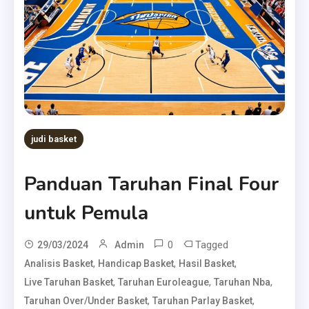
judi basket
Panduan Taruhan Final Four
untuk Pemula
0
Tagged
29/03/2024
Admin
,
,
,
Analisis Basket
Handicap Basket
Hasil Basket
,
,
,
Live Taruhan Basket
Taruhan Euroleague
Taruhan Nba
,
,
Taruhan Over/under Basket
Taruhan Parlay Basket