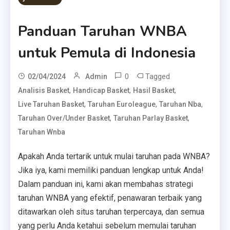
Panduan Taruhan WNBA
untuk Pemula di Indonesia
0
Tagged
02/04/2024
Admin
,
,
,
Analisis Basket
Handicap Basket
Hasil Basket
,
,
,
Live Taruhan Basket
Taruhan Euroleague
Taruhan Nba
,
,
Taruhan Over/under Basket
Taruhan Parlay Basket
Taruhan Wnba
Apakah Anda tertarik untuk mulai taruhan pada WNBA?
Jika iya, kami memiliki panduan lengkap untuk Anda!
Dalam panduan ini, kami akan membahas strategi
taruhan WNBA yang efektif, penawaran terbaik yang
ditawarkan oleh situs taruhan terpercaya, dan semua
yang perlu Anda ketahui sebelum memulai taruhan