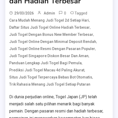
dan Hadiah Terbesar
0
Tagged
29/03/2026
Admin
,
Cara Mudah Menang Judi Togel 2d Setiap Hari
,
Daftar Situs Judi Togel Online Hadiah Terbesar
,
Judi Togel Dengan Bonus New Member Terbesar
,
Judi Togel Online Dengan Minimal Deposit Rendah
,
Judi Togel Online Resmi Dengan Pasaran Populer
,
Judi Togel Singapore Diskon Besar Dan Aman
,
Panduan Lengkap Judi Togel Bagi Pemula
,
Prediksi Judi Togel Macau 4d Paling Akurat
,
Situs Judi Togel Terpercaya Bebas Bot Otomatis
Trik Rahasia Menang Judi Togel Setiap Putaran
Di dunia perjudian online, Togel Japan (JP) telah
menjadi salah satu pilihan menarik bagi banyak
pemain. Dengan pasaran resmi dan hadiah terbesar,