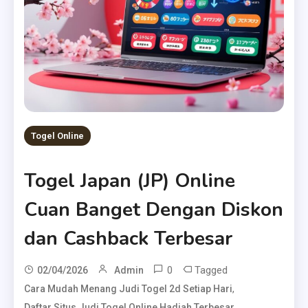
Togel Online
Togel Japan (JP) Online
Cuan Banget Dengan Diskon
dan Cashback Terbesar
0
Tagged
02/04/2026
Admin
,
Cara Mudah Menang Judi Togel 2d Setiap Hari
,
Daftar Situs Judi Togel Online Hadiah Terbesar