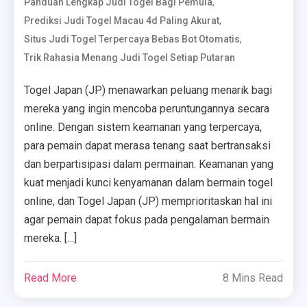
,
Panduan Lengkap Judi Togel Bagi Pemula
,
Prediksi Judi Togel Macau 4d Paling Akurat
,
Situs Judi Togel Terpercaya Bebas Bot Otomatis
Trik Rahasia Menang Judi Togel Setiap Putaran
Togel Japan (JP) menawarkan peluang menarik bagi
mereka yang ingin mencoba peruntungannya secara
online. Dengan sistem keamanan yang terpercaya,
para pemain dapat merasa tenang saat bertransaksi
dan berpartisipasi dalam permainan. Keamanan yang
kuat menjadi kunci kenyamanan dalam bermain togel
online, dan Togel Japan (JP) memprioritaskan hal ini
agar pemain dapat fokus pada pengalaman bermain
mereka. […]
Read More
8 Mins Read