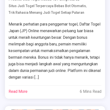
,
Situs Judi Togel Terpercaya Bebas Bot Otomatis
Trik Rahasia Menang Judi Togel Setiap Putaran
Menarik perhatian para penggemar togel, Daftar Togel
Japan (JP) Online menawarkan peluang luar biasa
untuk meraih keuntungan besar. Dengan bonus
melimpah bagi anggota baru, pemain memiliki
kesempatan untuk memaksimalkan pengalaman
bermain mereka. Bonus ini tidak hanya menarik, tetapi
juga bisa menjadi langkah awal yang menguntungkan
dalam dunia permainan judi online. Platform ini dikenal
dengan variasi […]
Read More
6 Mins Read