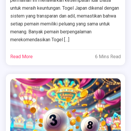
permainan ini menawarkan kesempatan luar biasa
untuk meraih keuntungan. Togel Japan dikenal dengan
sistem yang transparan dan adil, memastikan bahwa
setiap pemain memiliki peluang yang sama untuk
menang. Banyak pemain berpengalaman
merekomendasikan Togel […]
Read More
6 Mins Read