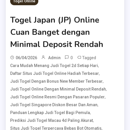
Togel Online
Togel Japan (JP) Online
Cuan Banget dengan
Minimal Deposit Rendah
0
Tagged
06/04/2026
Admin
,
Cara Mudah Menang Judi Togel 2d Setiap Hari
,
Daftar Situs Judi Togel Online Hadiah Terbesar
,
Judi Togel Dengan Bonus New Member Terbesar
,
Judi Togel Online Dengan Minimal Deposit Rendah
,
Judi Togel Online Resmi Dengan Pasaran Populer
,
Judi Togel Singapore Diskon Besar Dan Aman
,
Panduan Lengkap Judi Togel Bagi Pemula
,
Prediksi Judi Togel Macau 4d Paling Akurat
,
Situs Judi Togel Terpercaya Bebas Bot Otomatis