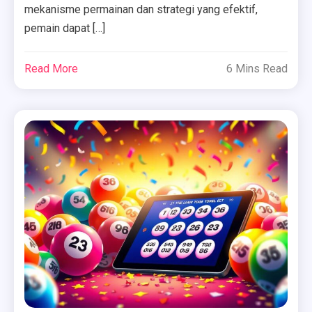
mekanisme permainan dan strategi yang efektif,
pemain dapat […]
Read More
6 Mins Read