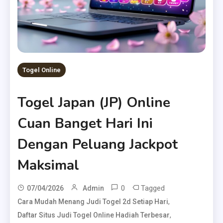
Togel Online
Togel Japan (JP) Online
Cuan Banget Hari Ini
Dengan Peluang Jackpot
Maksimal
0
Tagged
07/04/2026
Admin
,
Cara Mudah Menang Judi Togel 2d Setiap Hari
,
Daftar Situs Judi Togel Online Hadiah Terbesar