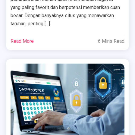
yang paling favorit dan berpotensi memberikan cuan
besar. Dengan banyaknya situs yang menawarkan
taruhan, penting […]
Read More
6 Mins Read