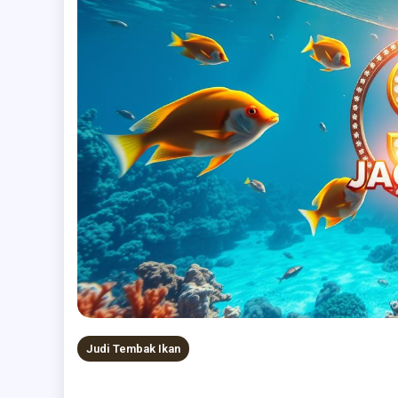
Judi Tembak Ikan