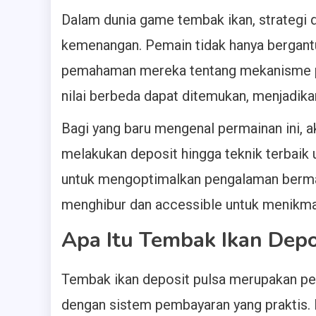
Dalam dunia game tembak ikan, strategi 
kemenangan. Pemain tidak hanya bergantu
pemahaman mereka tentang mekanisme per
nilai berbeda dapat ditemukan, menjadika
Bagi yang baru mengenal permainan ini, ak
melakukan deposit hingga teknik terbaik 
untuk mengoptimalkan pengalaman bermai
menghibur dan accessible untuk menikmat
Apa Itu Tembak Ikan Depo
Tembak ikan deposit pulsa merupakan p
dengan sistem pembayaran yang praktis. 