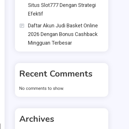
Situs Slot777 Dengan Strategi
Efektif
Daftar Akun Judi Basket Online
2026 Dengan Bonus Cashback
Mingguan Terbesar
Recent Comments
No comments to show.
Archives