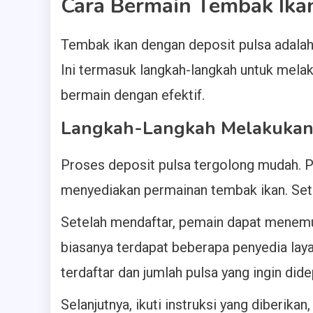
Cara Bermain Tembak Ika
Tembak ikan dengan deposit pulsa adalah 
Ini termasuk langkah-langkah untuk melak
bermain dengan efektif.
Langkah-Langkah Melakukan
Proses deposit pulsa tergolong mudah. P
menyediakan permainan tembak ikan. Setel
Setelah mendaftar, pemain dapat menemuk
biasanya terdapat beberapa penyedia lay
terdaftar dan jumlah pulsa yang ingin dide
Selanjutnya, ikuti instruksi yang diberika