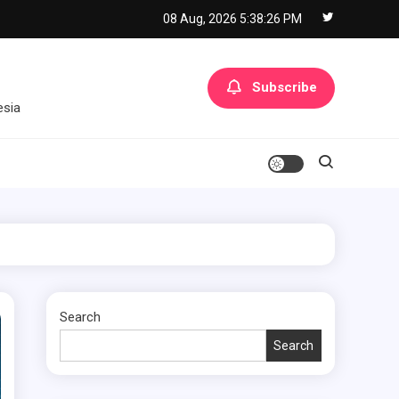
08 Aug, 2026
5:38:27 PM
Subscribe
esia
Search
Search