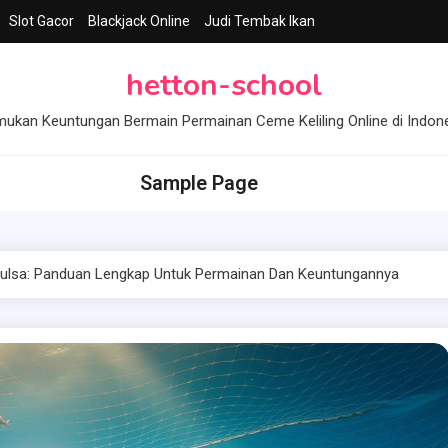
Slot Gacor
Blackjack Online
Judi Tembak Ikan
hetton-school
ukan Keuntungan Bermain Permainan Ceme Keliling Online di Indon
Sample Page
Pulsa: Panduan Lengkap Untuk Permainan Dan Keuntungannya