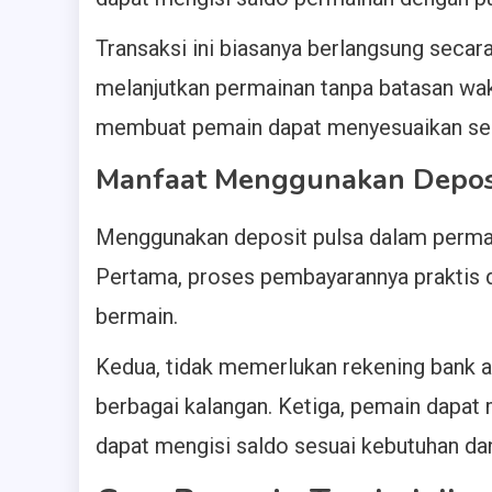
Transaksi ini biasanya berlangsung seca
melanjutkan permainan tanpa batasan wak
membuat pemain dapat menyesuaikan ses
Manfaat Menggunakan Deposi
Menggunakan deposit pulsa dalam perma
Pertama, proses pembayarannya praktis d
bermain.
Kedua, tidak memerlukan rekening bank at
berbagai kalangan. Ketiga, pemain dapat 
dapat mengisi saldo sesuai kebutuhan dan