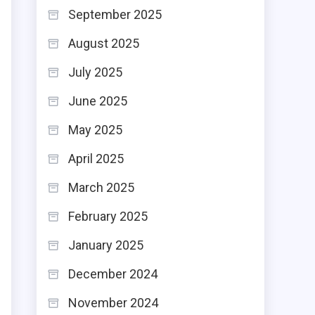
September 2025
August 2025
July 2025
June 2025
May 2025
April 2025
March 2025
February 2025
January 2025
December 2024
November 2024