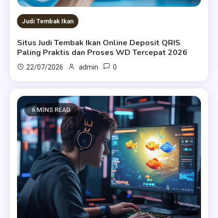
Judi Tembak Ikan
Situs Judi Tembak Ikan Online Deposit QRIS
Paling Praktis dan Proses WD Tercepat 2026
0
22/07/2026
admin
6 MINS READ