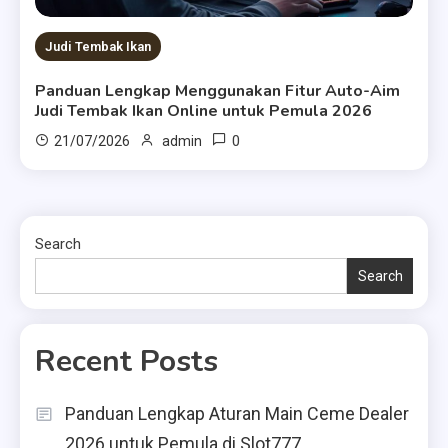
Judi Tembak Ikan
Panduan Lengkap Menggunakan Fitur Auto-Aim
Judi Tembak Ikan Online untuk Pemula 2026
0
21/07/2026
admin
Search
Search
Recent Posts
Panduan Lengkap Aturan Main Ceme Dealer
2026 untuk Pemula di Slot777