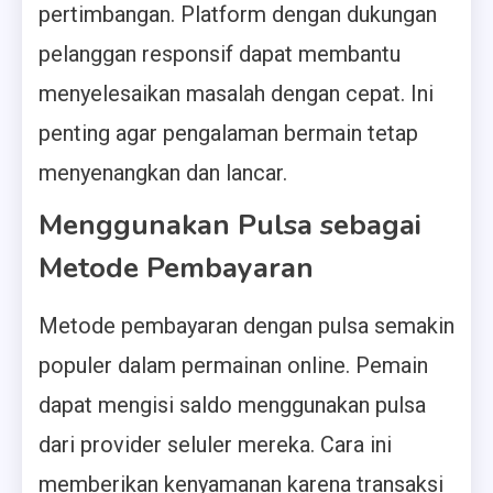
pertimbangan. Platform dengan dukungan
pelanggan responsif dapat membantu
menyelesaikan masalah dengan cepat. Ini
penting agar pengalaman bermain tetap
menyenangkan dan lancar.
Menggunakan Pulsa sebagai
Metode Pembayaran
Metode pembayaran dengan pulsa semakin
populer dalam permainan online. Pemain
dapat mengisi saldo menggunakan pulsa
dari provider seluler mereka. Cara ini
memberikan kenyamanan karena transaksi