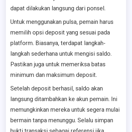
dapat dilakukan langsung dari ponsel.
Untuk menggunakan pulsa, pemain harus
memilih opsi deposit yang sesuai pada
platform. Biasanya, terdapat langkah-
langkah sederhana untuk mengisi saldo.
Pastikan juga untuk memeriksa batas
minimum dan maksimum deposit.
Setelah deposit berhasil, saldo akan
langsung ditambahkan ke akun pemain. Ini
memungkinkan mereka untuk segera mulai
bermain tanpa menunggu. Selalu simpan
bukti transaksi sebagai referensi jika