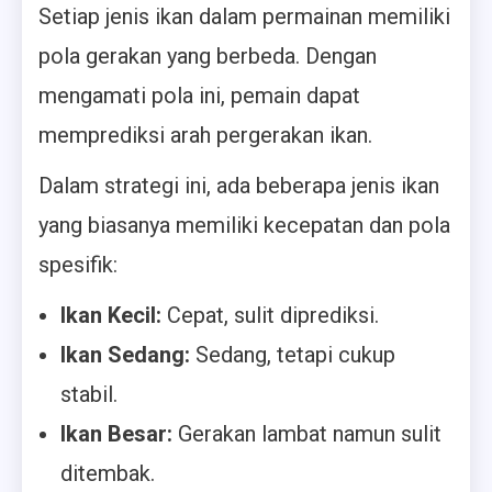
Setiap jenis ikan dalam permainan memiliki
pola gerakan yang berbeda. Dengan
mengamati pola ini, pemain dapat
memprediksi arah pergerakan ikan.
Dalam strategi ini, ada beberapa jenis ikan
yang biasanya memiliki kecepatan dan pola
spesifik:
Ikan Kecil:
Cepat, sulit diprediksi.
Ikan Sedang:
Sedang, tetapi cukup
stabil.
Ikan Besar:
Gerakan lambat namun sulit
ditembak.