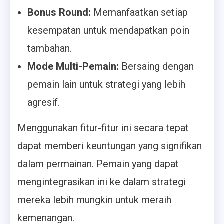
Bonus Round:
Memanfaatkan setiap
kesempatan untuk mendapatkan poin
tambahan.
Mode Multi-Pemain:
Bersaing dengan
pemain lain untuk strategi yang lebih
agresif.
Menggunakan fitur-fitur ini secara tepat
dapat memberi keuntungan yang signifikan
dalam permainan. Pemain yang dapat
mengintegrasikan ini ke dalam strategi
mereka lebih mungkin untuk meraih
kemenangan.