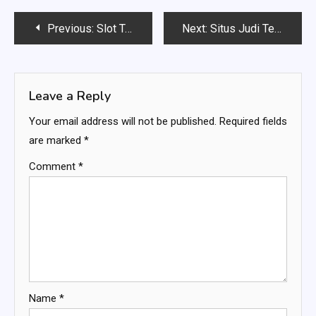
Post
Previous:
Slot Tembak Ikan Gacor: Strategi Menang Besar di Permainan Online
Next:
Situs Judi Tembak Ikan Terbaru: Panduan Memilih dan Bermain dengan Aman
navigation
Leave a Reply
Your email address will not be published.
Required fields
are marked
*
Comment
*
Name
*