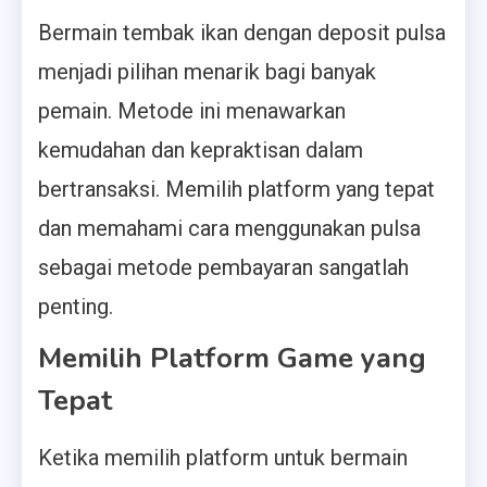
Bermain tembak ikan dengan deposit pulsa
menjadi pilihan menarik bagi banyak
pemain. Metode ini menawarkan
kemudahan dan kepraktisan dalam
bertransaksi. Memilih platform yang tepat
dan memahami cara menggunakan pulsa
sebagai metode pembayaran sangatlah
penting.
Memilih Platform Game yang
Tepat
Ketika memilih platform untuk bermain