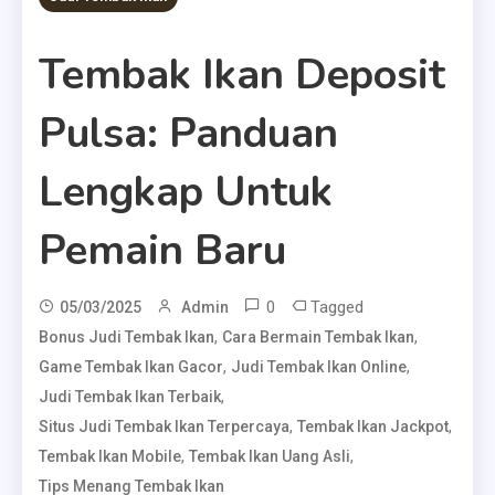
Tembak Ikan Deposit
Pulsa: Panduan
Lengkap Untuk
Pemain Baru
0
Tagged
05/03/2025
Admin
,
,
Bonus Judi Tembak Ikan
Cara Bermain Tembak Ikan
,
,
Game Tembak Ikan Gacor
Judi Tembak Ikan Online
,
Judi Tembak Ikan Terbaik
,
,
Situs Judi Tembak Ikan Terpercaya
Tembak Ikan Jackpot
,
,
Tembak Ikan Mobile
Tembak Ikan Uang Asli
Tips Menang Tembak Ikan