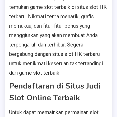
temukan game slot terbaik di situs slot HK
terbaru. Nikmati tema menarik, grafis
memukau, dan fitur-fitur bonus yang
menggiurkan yang akan membuat Anda
terpengaruh dan terhibur. Segera
bergabung dengan situs slot HK terbaru
untuk menikmati keseruan tak tertandingi
dari game slot terbaik!
Pendaftaran di Situs Judi
Slot Online Terbaik
Untuk dapat memainkan permainan slot