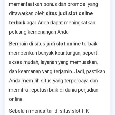
memanfaatkan bonus dan promosi yang
ditawarkan oleh
situs judi slot online
terbaik
agar Anda dapat meningkatkan
peluang kemenangan Anda.
Bermain di situs
judi slot online
terbaik
memberikan banyak keuntungan, seperti
akses mudah, layanan yang memuaskan,
dan keamanan yang terjamin. Jadi, pastikan
Anda memilih situs yang terpercaya dan
memiliki reputasi baik di dunia perjudian
online.
Sebelum mendaftar di situs slot HK