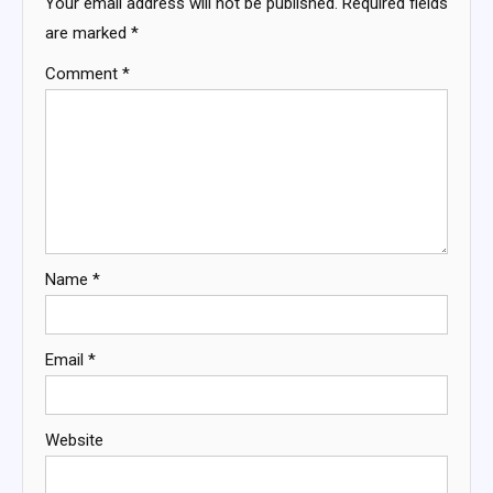
Your email address will not be published.
Required fields
are marked
*
Comment
*
Name
*
Email
*
Website