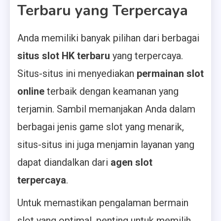
Terbaru yang Terpercaya
Anda memiliki banyak pilihan dari berbagai
situs slot HK terbaru
yang terpercaya.
Situs-situs ini menyediakan
permainan slot
online
terbaik dengan keamanan yang
terjamin. Sambil memanjakan Anda dalam
berbagai jenis game slot yang menarik,
situs-situs ini juga menjamin layanan yang
dapat diandalkan dari
agen slot
terpercaya
.
Untuk memastikan pengalaman bermain
slot yang optimal, penting untuk memilih