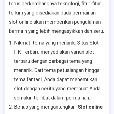
terus berkembangnya teknologi, fitur-fitur
terkini yang disediakan pada permainan
slot online akan memberikan pengalaman
bermain yang lebih mengasyikkan dan seru.
Nikmati tema yang menarik: Situs Slot
HK Terbaru menyediakan varian slot
terbaru dengan berbagai tema yang
menarik. Dari tema petualangan hingga
tema fantasi, Anda dapat menemukan
slot dengan cerita yang membuat Anda
semakin terlibat dalam permainan.
Bonus yang menguntungkan:
Slot online