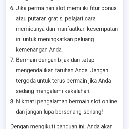
Jika permainan slot memiliki fitur bonus
atau putaran gratis, pelajari cara
memicunya dan manfaatkan kesempatan
ini untuk meningkatkan peluang
kemenangan Anda.
Bermain dengan bijak dan tetap
mengendalikan taruhan Anda. Jangan
tergoda untuk terus bermain jika Anda
sedang mengalami kekalahan.
Nikmati pengalaman bermain slot online
dan jangan lupa bersenang-senang!
Dengan mengikuti panduan ini, Anda akan