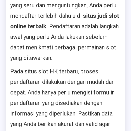
yang seru dan menguntungkan, Anda perlu
mendaftar terlebih dahulu di
situs judi slot
online terbaik
. Pendaftaran adalah langkah
awal yang perlu Anda lakukan sebelum
dapat menikmati berbagai permainan slot
yang ditawarkan.
Pada situs slot HK terbaru, proses
pendaftaran dilakukan dengan mudah dan
cepat. Anda hanya perlu mengisi formulir
pendaftaran yang disediakan dengan
informasi yang diperlukan. Pastikan data
yang Anda berikan akurat dan valid agar