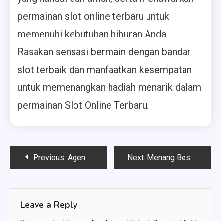
permainan slot online terbaru untuk
memenuhi kebutuhan hiburan Anda.
Rasakan sensasi bermain dengan bandar
slot terbaik dan manfaatkan kesempatan
untuk memenangkan hadiah menarik dalam
permainan Slot Online Terbaru.
Post
Previous:
Agen Slot Macau Terpercaya – Beragam Game Seru
Next:
Menang Besar di Bandar Slot Hongkong Online Terpercaya
navigation
Leave a Reply