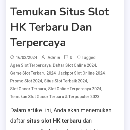
Temukan Situs Slot
HK Terbaru Dan
Terpercaya
0
Tagged
16/02/2024
Admin
,
,
Agen Slot Terpercaya
Daftar Slot Online 2024
,
,
Game Slot Terbaru 2024
Jackpot Slot Online 2024
,
,
Promo Slot 2024
Situs Slot Terbaik 2024
,
,
Slot Gacor Terbaru
Slot Online Terpercaya 2024
Temukan Slot Gacor Terbaru & Terpopuler 2023
Dalam artikel ini, Anda akan menemukan
daftar
situs slot HK terbaru
dan