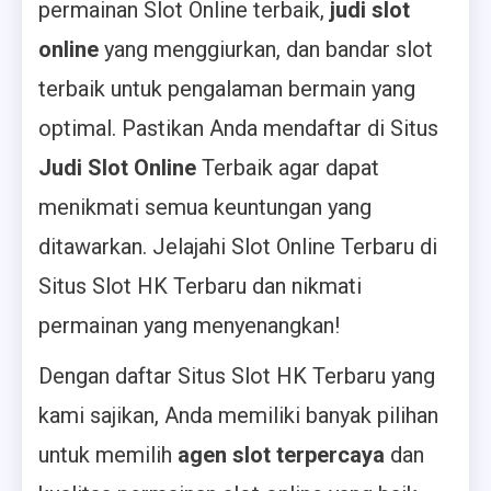
permainan Slot Online terbaik,
judi slot
online
yang menggiurkan, dan bandar slot
terbaik untuk pengalaman bermain yang
optimal. Pastikan Anda mendaftar di Situs
Judi Slot Online
Terbaik agar dapat
menikmati semua keuntungan yang
ditawarkan. Jelajahi Slot Online Terbaru di
Situs Slot HK Terbaru dan nikmati
permainan yang menyenangkan!
Dengan daftar Situs Slot HK Terbaru yang
kami sajikan, Anda memiliki banyak pilihan
untuk memilih
agen slot terpercaya
dan