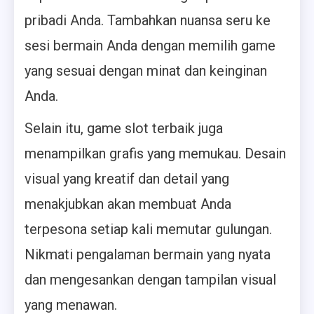
pribadi Anda. Tambahkan nuansa seru ke
sesi bermain Anda dengan memilih game
yang sesuai dengan minat dan keinginan
Anda.
Selain itu, game slot terbaik juga
menampilkan grafis yang memukau. Desain
visual yang kreatif dan detail yang
menakjubkan akan membuat Anda
terpesona setiap kali memutar gulungan.
Nikmati pengalaman bermain yang nyata
dan mengesankan dengan tampilan visual
yang menawan.