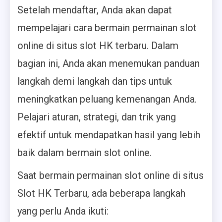
Setelah mendaftar, Anda akan dapat
mempelajari cara bermain permainan slot
online di situs slot HK terbaru. Dalam
bagian ini, Anda akan menemukan panduan
langkah demi langkah dan tips untuk
meningkatkan peluang kemenangan Anda.
Pelajari aturan, strategi, dan trik yang
efektif untuk mendapatkan hasil yang lebih
baik dalam bermain slot online.
Saat bermain permainan slot online di situs
Slot HK Terbaru, ada beberapa langkah
yang perlu Anda ikuti: