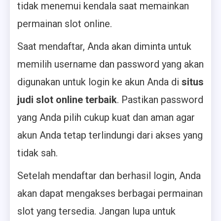
tidak menemui kendala saat memainkan
permainan slot online.
Saat mendaftar, Anda akan diminta untuk
memilih username dan password yang akan
digunakan untuk login ke akun Anda di
situs
judi slot online terbaik
. Pastikan password
yang Anda pilih cukup kuat dan aman agar
akun Anda tetap terlindungi dari akses yang
tidak sah.
Setelah mendaftar dan berhasil login, Anda
akan dapat mengakses berbagai permainan
slot yang tersedia. Jangan lupa untuk