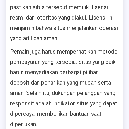
pastikan situs tersebut memiliki lisensi
resmi dari otoritas yang diakui. Lisensi ini
menjamin bahwa situs menjalankan operasi
yang adil dan aman.
Pemain juga harus memperhatikan metode
pembayaran yang tersedia. Situs yang baik
harus menyediakan berbagai pilihan
deposit dan penarikan yang mudah serta
aman. Selain itu, dukungan pelanggan yang
responsif adalah indikator situs yang dapat
dipercaya, memberikan bantuan saat
diperlukan.