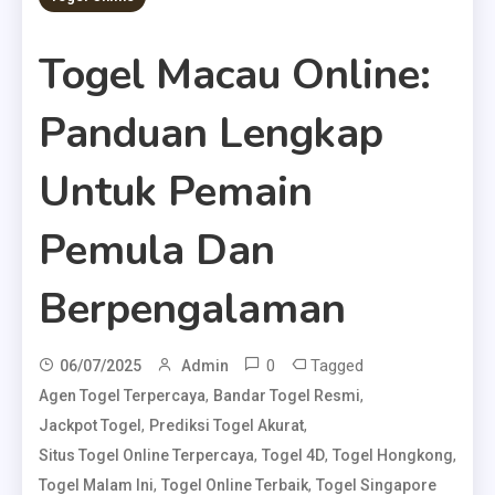
Togel Macau Online:
Panduan Lengkap
Untuk Pemain
Pemula Dan
Berpengalaman
0
Tagged
06/07/2025
Admin
,
,
Agen Togel Terpercaya
Bandar Togel Resmi
,
,
Jackpot Togel
Prediksi Togel Akurat
,
,
,
Situs Togel Online Terpercaya
Togel 4D
Togel Hongkong
,
,
Togel Malam Ini
Togel Online Terbaik
Togel Singapore