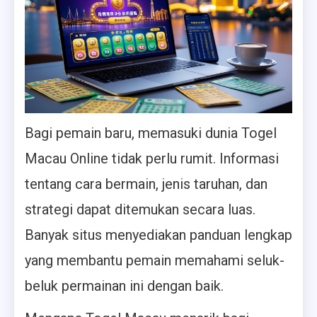
Bagi pemain baru, memasuki dunia Togel
Macau Online tidak perlu rumit. Informasi
tentang cara bermain, jenis taruhan, dan
strategi dapat ditemukan secara luas.
Banyak situs menyediakan panduan lengkap
yang membantu pemain memahami seluk-
beluk permainan ini dengan baik.