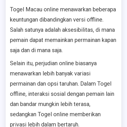
Togel Macau online menawarkan beberapa
keuntungan dibandingkan versi offline.
Salah satunya adalah aksesibilitas, di mana
pemain dapat memainkan permainan kapan
saja dan di mana saja.
Selain itu, perjudian online biasanya
menawarkan lebih banyak variasi
permainan dan opsi taruhan. Dalam Togel
offline, interaksi sosial dengan pemain lain
dan bandar mungkin lebih terasa,
sedangkan Togel online memberikan
privasi lebih dalam bertaruh.