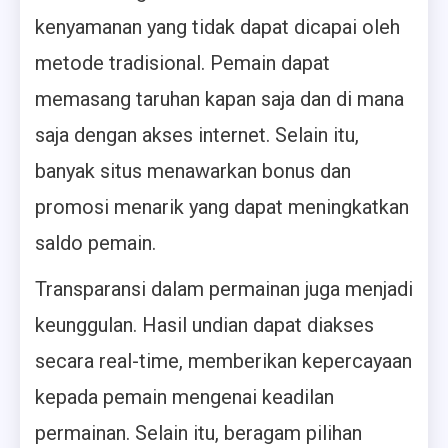
kenyamanan yang tidak dapat dicapai oleh
metode tradisional. Pemain dapat
memasang taruhan kapan saja dan di mana
saja dengan akses internet. Selain itu,
banyak situs menawarkan bonus dan
promosi menarik yang dapat meningkatkan
saldo pemain.
Transparansi dalam permainan juga menjadi
keunggulan. Hasil undian dapat diakses
secara real-time, memberikan kepercayaan
kepada pemain mengenai keadilan
permainan. Selain itu, beragam pilihan