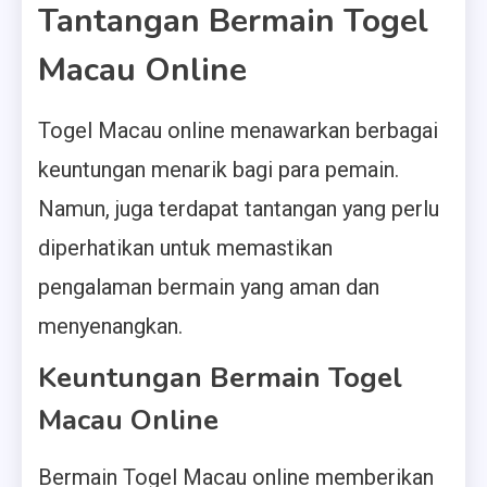
Tantangan Bermain Togel
Macau Online
Togel Macau online menawarkan berbagai
keuntungan menarik bagi para pemain.
Namun, juga terdapat tantangan yang perlu
diperhatikan untuk memastikan
pengalaman bermain yang aman dan
menyenangkan.
Keuntungan Bermain Togel
Macau Online
Bermain Togel Macau online memberikan