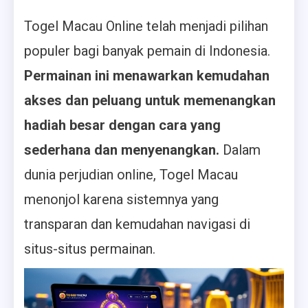
Togel Macau Online telah menjadi pilihan
populer bagi banyak pemain di Indonesia.
Permainan ini menawarkan kemudahan
akses dan peluang untuk memenangkan
hadiah besar dengan cara yang
sederhana dan menyenangkan.
Dalam
dunia perjudian online, Togel Macau
menonjol karena sistemnya yang
transparan dan kemudahan navigasi di
situs-situs permainan.