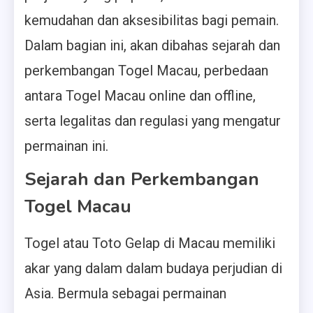
kemudahan dan aksesibilitas bagi pemain.
Dalam bagian ini, akan dibahas sejarah dan
perkembangan Togel Macau, perbedaan
antara Togel Macau online dan offline,
serta legalitas dan regulasi yang mengatur
permainan ini.
Sejarah dan Perkembangan
Togel Macau
Togel atau Toto Gelap di Macau memiliki
akar yang dalam dalam budaya perjudian di
Asia. Bermula sebagai permainan