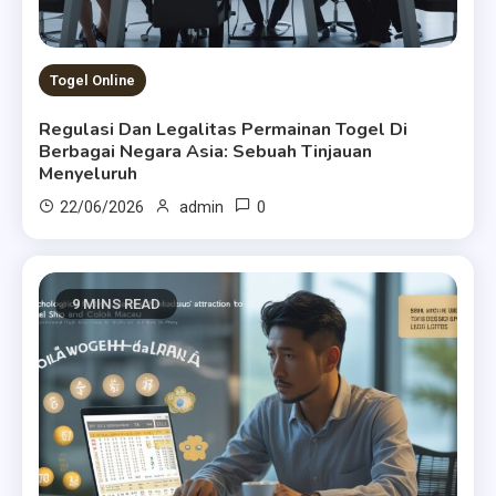
Togel Online
Regulasi Dan Legalitas Permainan Togel Di
Berbagai Negara Asia: Sebuah Tinjauan
Menyeluruh
0
22/06/2026
admin
9 MINS READ