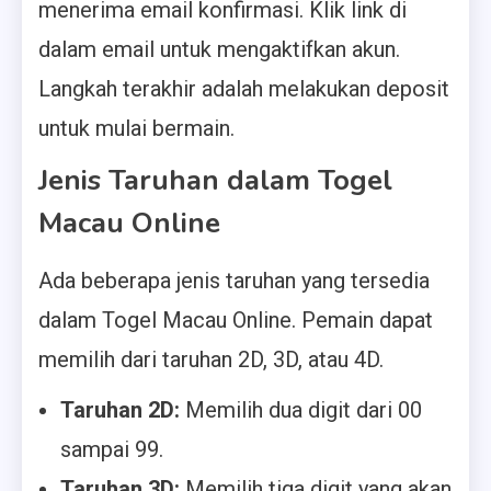
menerima email konfirmasi. Klik link di
dalam email untuk mengaktifkan akun.
Langkah terakhir adalah melakukan deposit
untuk mulai bermain.
Jenis Taruhan dalam Togel
Macau Online
Ada beberapa jenis taruhan yang tersedia
dalam Togel Macau Online. Pemain dapat
memilih dari taruhan 2D, 3D, atau 4D.
Taruhan 2D:
Memilih dua digit dari 00
sampai 99.
Taruhan 3D:
Memilih tiga digit yang akan