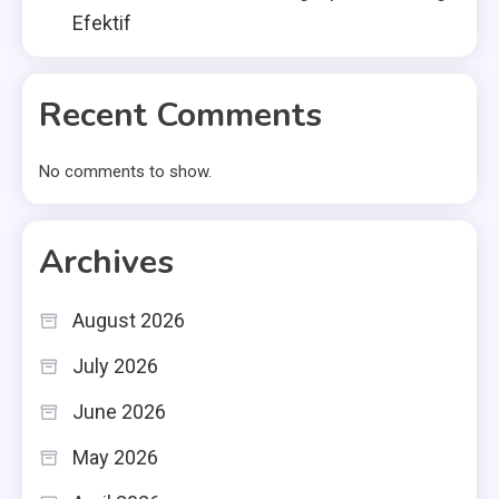
Efektif
Recent Comments
No comments to show.
Archives
August 2026
July 2026
June 2026
May 2026