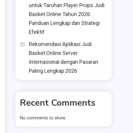
untuk Taruhan Player Props Judi
Basket Online Tahun 2026:
Panduan Lengkap dan Strategi
Efektif
Rekomendasi Aplikasi Judi
Basket Online Server
Internasional dengan Pasaran
Paling Lengkap 2026
Recent Comments
No comments to show.