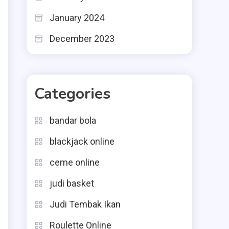
January 2024
December 2023
Categories
bandar bola
blackjack online
ceme online
judi basket
Judi Tembak Ikan
Roulette Online