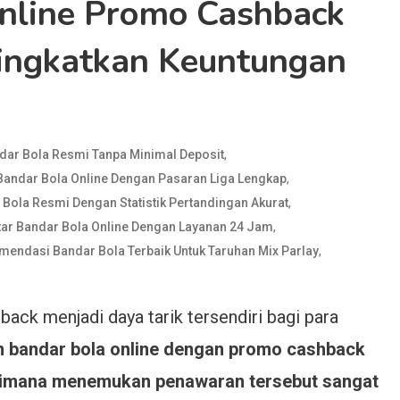
nline Promo Cashback
ingkatkan Keuntungan
,
dar Bola Resmi Tanpa Minimal Deposit
,
Bandar Bola Online Dengan Pasaran Liga Lengkap
,
 Bola Resmi Dengan Statistik Pertandingan Akurat
,
tar Bandar Bola Online Dengan Layanan 24 Jam
,
endasi Bandar Bola Terbaik Untuk Taruhan Mix Parlay
back menjadi daya tarik tersendiri bagi para
n bandar bola online dengan promo cashback
gaimana menemukan penawaran tersebut sangat