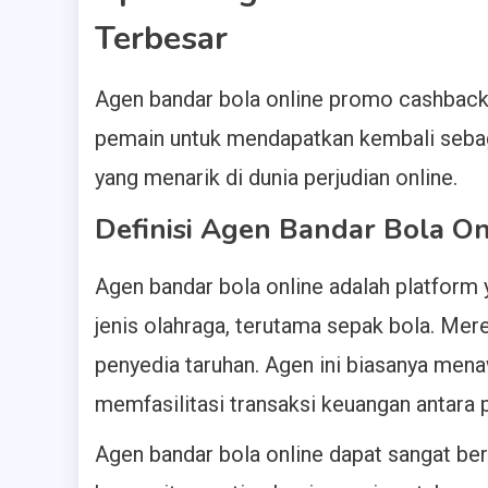
Terbesar
Agen bandar bola online promo cashbac
pemain untuk mendapatkan kembali sebagi
yang menarik di dunia perjudian online.
Definisi Agen Bandar Bola On
Agen bandar bola online adalah platform
jenis olahraga, terutama sepak bola. Mer
penyedia taruhan. Agen ini biasanya mena
memfasilitasi transaksi keuangan antara 
Agen bandar bola online dapat sangat ber