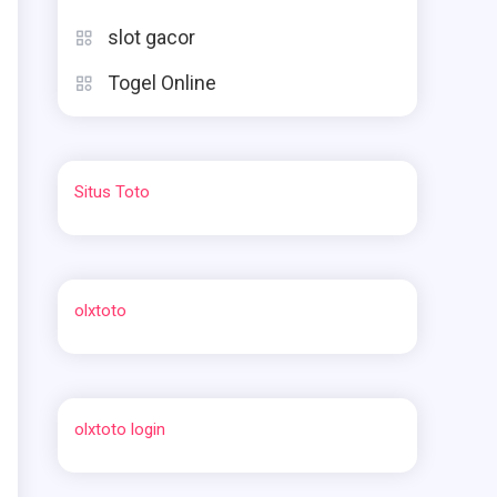
slot gacor
Togel Online
Situs Toto
olxtoto
t
olxtoto login