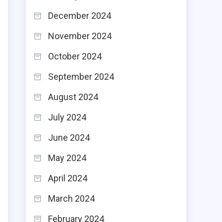
December 2024
November 2024
October 2024
September 2024
August 2024
July 2024
June 2024
May 2024
April 2024
March 2024
February 2024