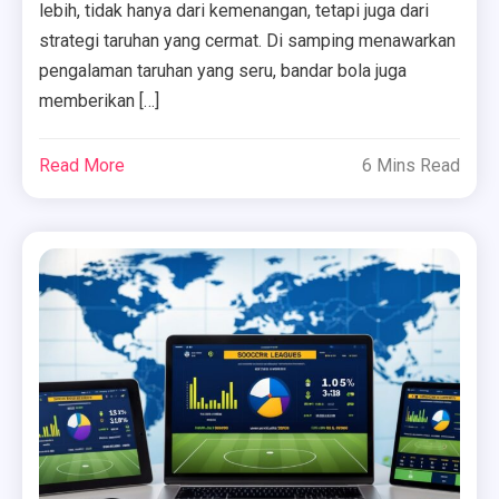
lebih, tidak hanya dari kemenangan, tetapi juga dari
strategi taruhan yang cermat. Di samping menawarkan
pengalaman taruhan yang seru, bandar bola juga
memberikan […]
Read More
6 Mins Read