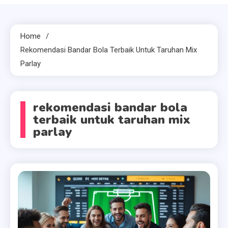
Home
Rekomendasi Bandar Bola Terbaik Untuk Taruhan Mix
Parlay
rekomendasi bandar bola
terbaik untuk taruhan mix
parlay