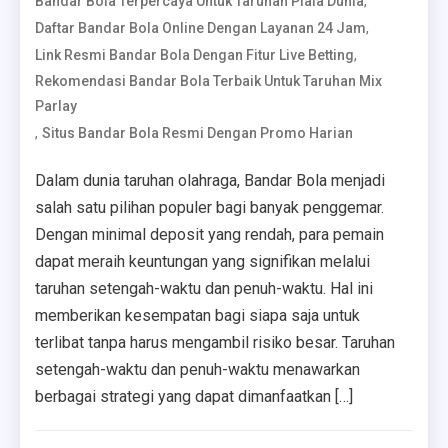
,
Bandar Bola Terpercaya Untuk Taruhan Piala Dunia
,
Daftar Bandar Bola Online Dengan Layanan 24 Jam
,
Link Resmi Bandar Bola Dengan Fitur Live Betting
Rekomendasi Bandar Bola Terbaik Untuk Taruhan Mix
Parlay
,
Situs Bandar Bola Resmi Dengan Promo Harian
Dalam dunia taruhan olahraga, Bandar Bola menjadi
salah satu pilihan populer bagi banyak penggemar.
Dengan minimal deposit yang rendah, para pemain
dapat meraih keuntungan yang signifikan melalui
taruhan setengah-waktu dan penuh-waktu. Hal ini
memberikan kesempatan bagi siapa saja untuk
terlibat tanpa harus mengambil risiko besar. Taruhan
setengah-waktu dan penuh-waktu menawarkan
berbagai strategi yang dapat dimanfaatkan […]