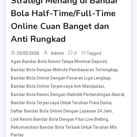
Strategi Menang di Bandar
Bola Half-Time/Full-Time
Online Cuan Banget dan
Anti Rungkad
0
Tagged
25/03/2026
Admin
,
Agen Bandar Bola Resmi Tanpa Minimal Deposit
,
Bandar Bola Dengan Metode Pembayaran Terlengkap
,
Bandar Bola Online Dengan Pasaran Liga Lengkap
,
Bandar Bola Online Terpercaya Anti Manipulasi
,
Bandar Bola Resmi Dengan Statistik Pertandingan Akurat
,
Bandar Bola Terpercaya Untuk Taruhan Piala Dunia
,
Daftar Bandar Bola Online Dengan Layanan 24 Jam
,
Link Resmi Bandar Bola Dengan Fitur Live Betting
Rekomendasi Bandar Bola Terbaik Untuk Taruhan Mix
Parlay