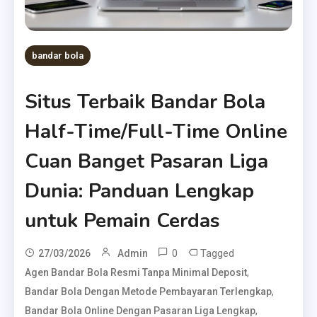
bandar bola
Situs Terbaik Bandar Bola
Half-Time/Full-Time Online
Cuan Banget Pasaran Liga
Dunia: Panduan Lengkap
untuk Pemain Cerdas
0
Tagged
27/03/2026
Admin
,
Agen Bandar Bola Resmi Tanpa Minimal Deposit
,
Bandar Bola Dengan Metode Pembayaran Terlengkap
,
Bandar Bola Online Dengan Pasaran Liga Lengkap