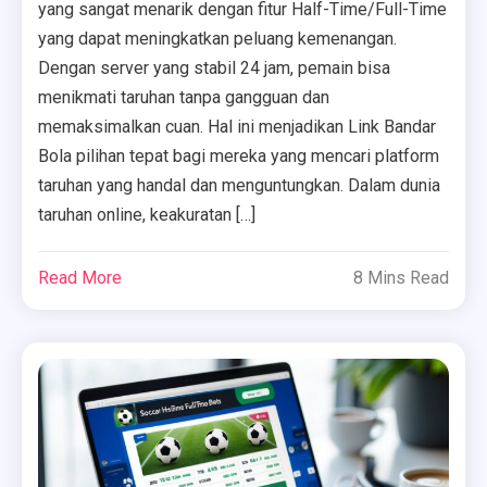
yang sangat menarik dengan fitur Half-Time/Full-Time
yang dapat meningkatkan peluang kemenangan.
Dengan server yang stabil 24 jam, pemain bisa
menikmati taruhan tanpa gangguan dan
memaksimalkan cuan. Hal ini menjadikan Link Bandar
Bola pilihan tepat bagi mereka yang mencari platform
taruhan yang handal dan menguntungkan. Dalam dunia
taruhan online, keakuratan […]
Read More
8 Mins Read