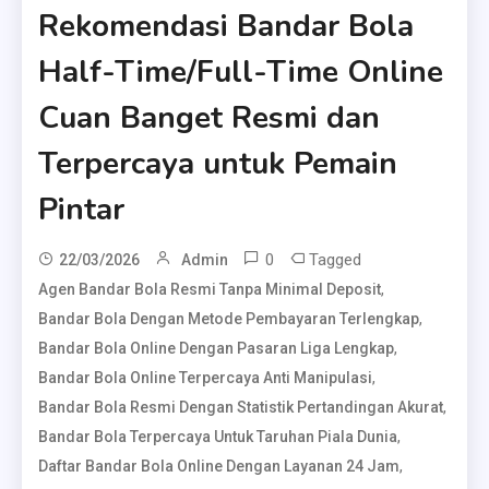
Rekomendasi Bandar Bola
Half-Time/Full-Time Online
Cuan Banget Resmi dan
Terpercaya untuk Pemain
Pintar
0
Tagged
22/03/2026
Admin
,
Agen Bandar Bola Resmi Tanpa Minimal Deposit
,
Bandar Bola Dengan Metode Pembayaran Terlengkap
,
Bandar Bola Online Dengan Pasaran Liga Lengkap
,
Bandar Bola Online Terpercaya Anti Manipulasi
,
Bandar Bola Resmi Dengan Statistik Pertandingan Akurat
,
Bandar Bola Terpercaya Untuk Taruhan Piala Dunia
,
Daftar Bandar Bola Online Dengan Layanan 24 Jam