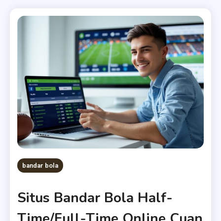
bandar bola
Situs Bandar Bola Half-
Time/Full-Time Online Cuan