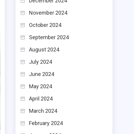
December 2024
November 2024
October 2024
September 2024
August 2024
July 2024
June 2024
May 2024
April 2024
March 2024
February 2024