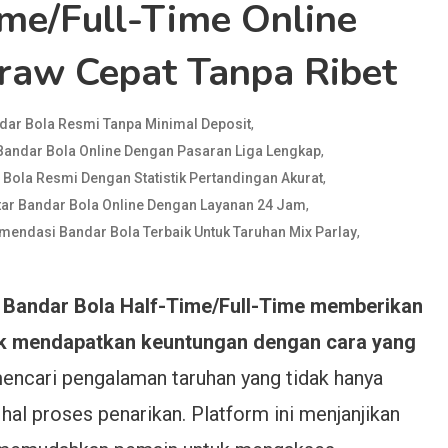
me/Full-Time Online
raw Cepat Tanpa Ribet
,
dar Bola Resmi Tanpa Minimal Deposit
,
Bandar Bola Online Dengan Pasaran Liga Lengkap
,
 Bola Resmi Dengan Statistik Pertandingan Akurat
,
tar Bandar Bola Online Dengan Layanan 24 Jam
,
endasi Bandar Bola Terbaik Untuk Taruhan Mix Parlay
,
Bandar Bola Half-Time/Full-Time memberikan
uk mendapatkan keuntungan dengan cara yang
ncari pengalaman taruhan yang tidak hanya
al proses penarikan. Platform ini menjanjikan