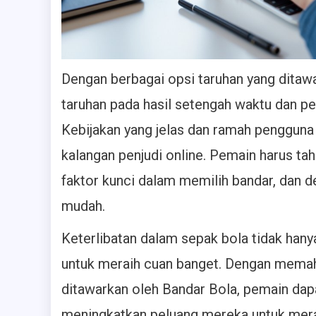
Dengan berbagai opsi taruhan yang dita
taruhan pada hasil setengah waktu dan p
Kebijakan yang jelas dan ramah pengguna
kalangan penjudi online. Pemain harus ta
faktor kunci dalam memilih bandar, dan d
mudah.
Keterlibatan dalam sepak bola tidak han
untuk meraih cuan banget. Dengan memah
ditawarkan oleh Bandar Bola, pemain dap
meningkatkan peluang mereka untuk mera