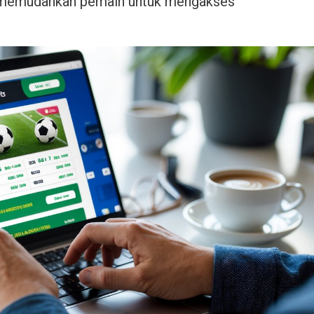
t, memudahkan pemain untuk mengakses