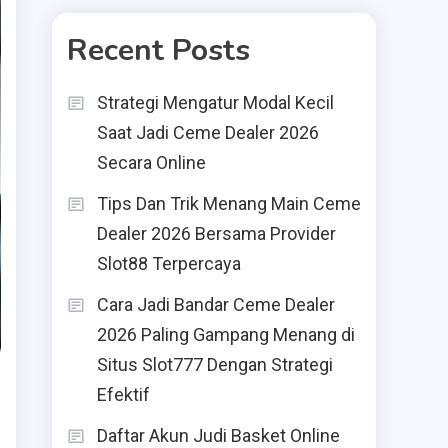
Recent Posts
Strategi Mengatur Modal Kecil
Saat Jadi Ceme Dealer 2026
Secara Online
Tips Dan Trik Menang Main Ceme
Dealer 2026 Bersama Provider
Slot88 Terpercaya
Cara Jadi Bandar Ceme Dealer
2026 Paling Gampang Menang di
Situs Slot777 Dengan Strategi
Efektif
Daftar Akun Judi Basket Online