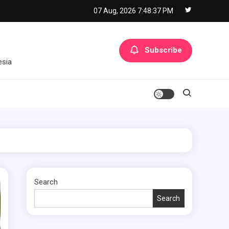
07 Aug, 2026
7:48:38 PM
Subscribe
esia
Search
Search