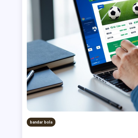
bandar bola