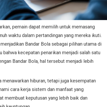
warkan, pemain dapat memilih untuk memasang
enuh waktu dalam pertandingan yang mereka ikuti.
 menjadikan Bandar Bola sebagai pilihan utama di
hu bahwa kecepatan penarikan menjadi salah satu
engan Bandar Bola, hal tersebut menjadi lebih
ya menawarkan hiburan, tetapi juga kesempatan
ami cara kerja sistem dan manfaat yang
at membuat keputusan yang lebih baik dan
ih keuntungan.