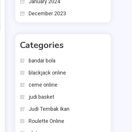
January 2024
December 2023
Categories
bandar bola
blackjack online
ceme online
judi basket
Judi Tembak Ikan
Roulette Online