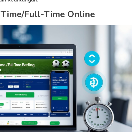
-Time/Full-Time Online