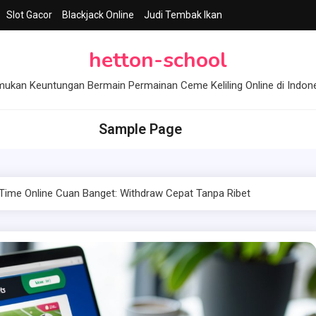
Slot Gacor
Blackjack Online
Judi Tembak Ikan
hetton-school
ukan Keuntungan Bermain Permainan Ceme Keliling Online di Indon
Sample Page
-Time Online Cuan Banget: Withdraw Cepat Tanpa Ribet