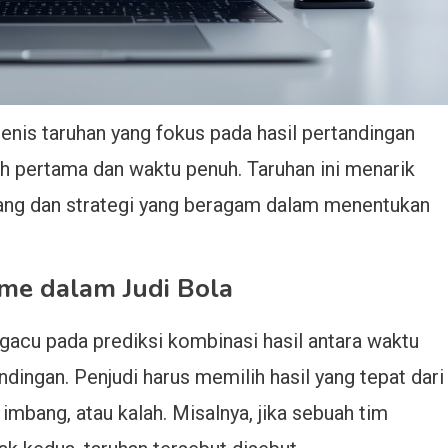
enis taruhan yang fokus pada hasil pertandingan
h pertama dan waktu penuh. Taruhan ini menarik
ang dan strategi yang beragam dalam menentukan
ime dalam Judi Bola
gacu pada prediksi kombinasi hasil antara waktu
dingan. Penjudi harus memilih hasil yang tepat dari
imbang, atau kalah. Misalnya, jika sebuah tim