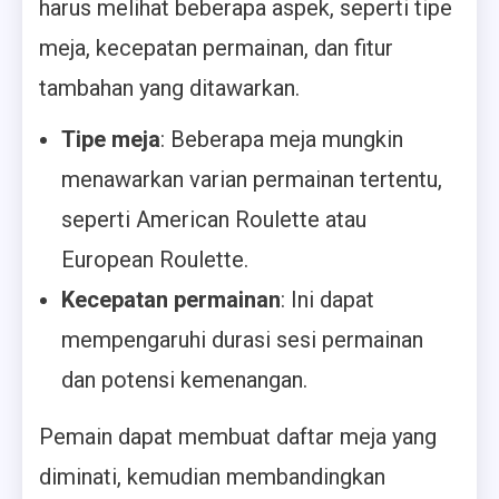
harus melihat beberapa aspek, seperti tipe
meja, kecepatan permainan, dan fitur
tambahan yang ditawarkan.
Tipe meja
: Beberapa meja mungkin
menawarkan varian permainan tertentu,
seperti American Roulette atau
European Roulette.
Kecepatan permainan
: Ini dapat
mempengaruhi durasi sesi permainan
dan potensi kemenangan.
Pemain dapat membuat daftar meja yang
diminati, kemudian membandingkan