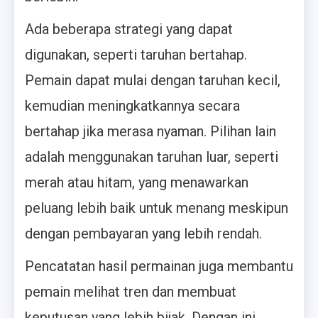
Ada beberapa strategi yang dapat
digunakan, seperti taruhan bertahap.
Pemain dapat mulai dengan taruhan kecil,
kemudian meningkatkannya secara
bertahap jika merasa nyaman. Pilihan lain
adalah menggunakan taruhan luar, seperti
merah atau hitam, yang menawarkan
peluang lebih baik untuk menang meskipun
dengan pembayaran yang lebih rendah.
Pencatatan hasil permainan juga membantu
pemain melihat tren dan membuat
keputusan yang lebih bijak. Dengan ini,