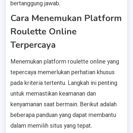
bertanggung jawab.
Cara Menemukan Platform
Roulette Online
Terpercaya
Menemukan platform roulette online yang
tepercaya memerlukan perhatian khusus
pada kriteria tertentu. Langkah ini penting
untuk memastikan keamanan dan
kenyamanan saat bermain. Berikut adalah
beberapa panduan yang dapat membantu
dalam memilih situs yang tepat.