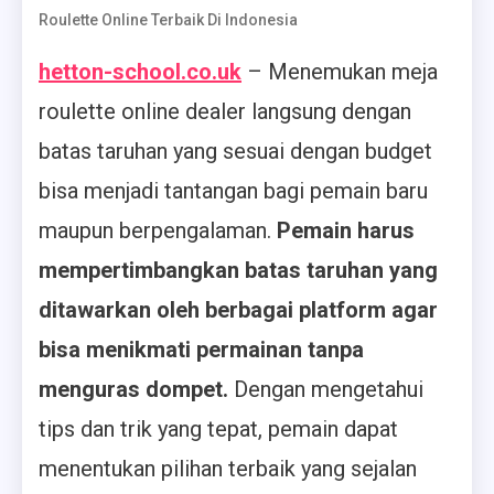
Roulette Online Terbaik Di Indonesia
hetton-school.co.uk
– Menemukan meja
roulette online dealer langsung dengan
batas taruhan yang sesuai dengan budget
bisa menjadi tantangan bagi pemain baru
maupun berpengalaman.
Pemain harus
mempertimbangkan batas taruhan yang
ditawarkan oleh berbagai platform agar
bisa menikmati permainan tanpa
menguras dompet.
Dengan mengetahui
tips dan trik yang tepat, pemain dapat
menentukan pilihan terbaik yang sejalan