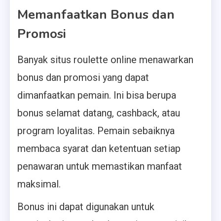
Memanfaatkan Bonus dan
Promosi
Banyak situs roulette online menawarkan
bonus dan promosi yang dapat
dimanfaatkan pemain. Ini bisa berupa
bonus selamat datang, cashback, atau
program loyalitas. Pemain sebaiknya
membaca syarat dan ketentuan setiap
penawaran untuk memastikan manfaat
maksimal.
Bonus ini dapat digunakan untuk