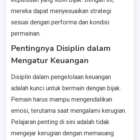
mereka dapat menyesuaikan strategi
sesuai dengan performa dan kondisi
permainan.
Pentingnya Disiplin dalam
Mengatur Keuangan
Disiplin dalam pengelolaan keuangan
adalah kunci untuk bermain dengan bijak.
Pemain harus mampu mengendalikan
emosi, terutama saat mengalami kerugian.
Pelajaran penting di sini adalah tidak
mengejar kerugian dengan memasang