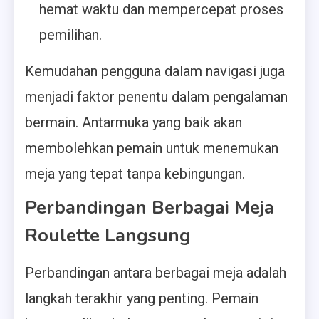
hemat waktu dan mempercepat proses
pemilihan.
Kemudahan pengguna dalam navigasi juga
menjadi faktor penentu dalam pengalaman
bermain. Antarmuka yang baik akan
membolehkan pemain untuk menemukan
meja yang tepat tanpa kebingungan.
Perbandingan Berbagai Meja
Roulette Langsung
Perbandingan antara berbagai meja adalah
langkah terakhir yang penting. Pemain