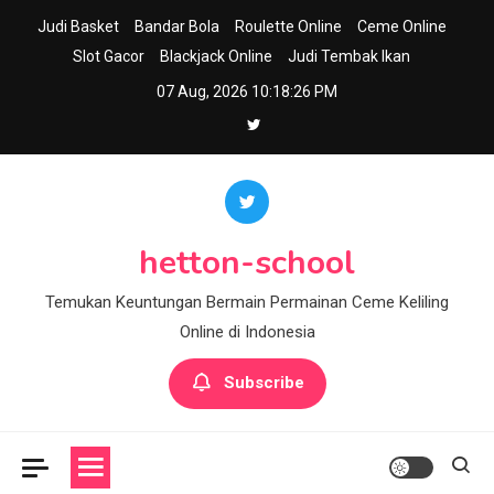
Skip
Judi Basket
Bandar Bola
Roulette Online
Ceme Online
to
Slot Gacor
Blackjack Online
Judi Tembak Ikan
content
07 Aug, 2026
10:18:27 PM
hetton-school
Temukan Keuntungan Bermain Permainan Ceme Keliling
Online di Indonesia
Subscribe